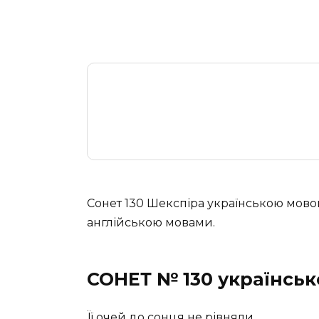
Сонет 130 Шекспіра українською мовою
англійською мовами.
СОНЕТ № 130 українськ
Її очей до сонця не рівняли,