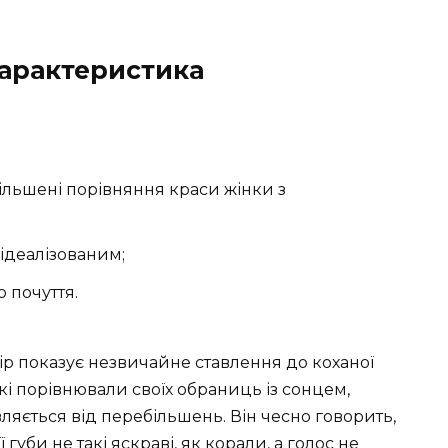
характеристика
ільшені порівняння краси жінки з
 ідеалізованим;
 почуття.
ір показує незвичайне ставлення до коханої
 які порівнювали своїх обраниць із сонцем,
яється від перебільшень. Він чесно говорить,
ї губи не такі яскраві, як корали, а голос не