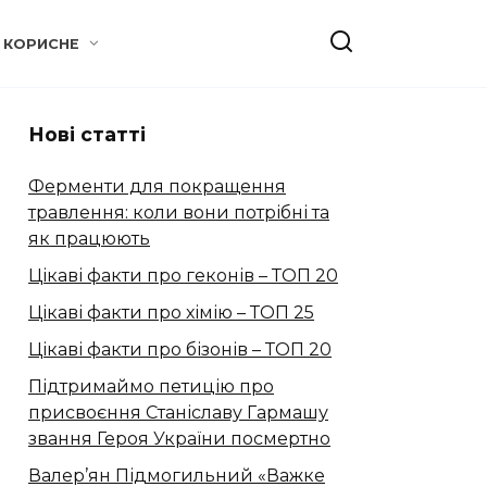
КОРИСНЕ
Нові статті
Ферменти для покращення
травлення: коли вони потрібні та
як працюють
Цікаві факти про геконів – ТОП 20
Цікаві факти про хімію – ТОП 25
Цікаві факти про бізонів – ТОП 20
Підтримаймо петицію про
присвоєння Станіславу Гармашу
звання Героя України посмертно
Валер’ян Підмогильний «Важке