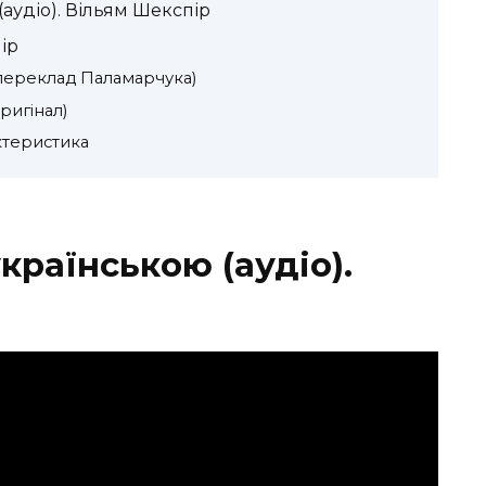
(аудіо). Вільям Шекспір
ір
переклад Паламарчука)
ригінал)
ктеристика
країнською (аудіо).