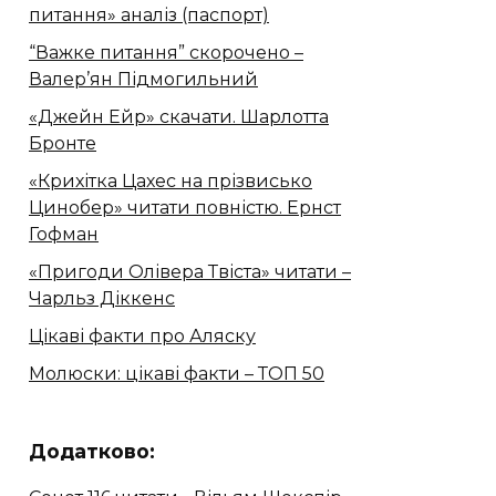
питання» аналіз (паспорт)
“Важке питання” скорочено –
Валер’ян Підмогильний
«Джейн Ейр» скачати. Шарлотта
Бронте
«Крихітка Цахес на прізвисько
Цинобер» читати повністю. Ернст
Гофман
«Пригоди Олівера Твіста» читати –
Чарльз Діккенс
Цікаві факти про Аляску
Молюски: цікаві факти – ТОП 50
Додатково: