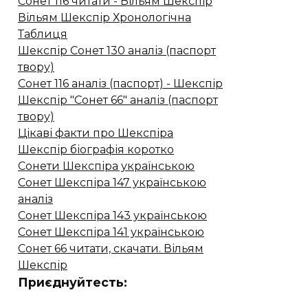
Сонет 116 читати - Вільям Шекспір
Вільям Шекспір ​​Хронологічна
Таблиця
Шекспір Сонет 130 аналіз (паспорт
твору)
Сонет 116 аналіз (паспорт) - Шекспір
Шекспір "Сонет 66" аналіз (паспорт
твору)
Цікаві факти про Шекспіра
Шекспір біографія коротко
Сонети Шекспіра українською
Сонет Шекспіра 147 українською
аналіз
Сонет Шекспіра 143 українською
Сонет Шекспіра 141 українською
Сонет 66 читати, скачати. Вільям
Шекспір
Приєднуйтесть: