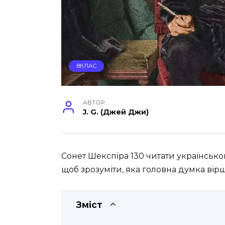
8КЛАС
АВТОР
J. G. (Джей Джи)
Сонет Шекспіра 130 читати українською
щоб зрозуміти, яка головна думка вірш
Зміст