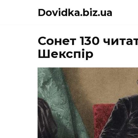
Перейти
Dovidka.biz.ua
до
вмісту
Сонет 130 чита
Шекспір