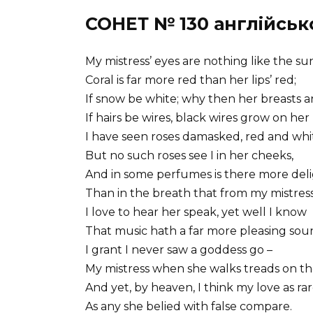
СОНЕТ № 130 англійськ
My mistress’ eyes are nothing like the su
Coral is far more red than her lips’ red;
If snow be white; why then her breasts a
If hairs be wires, black wires grow on her
I have seen roses damasked, red and whi
But no such roses see I in her cheeks,
And in some perfumes is there more del
Than in the breath that from my mistress
I love to hear her speak, yet well I know
That music hath a far more pleasing sou
I grant I never saw a goddess go –
My mistress when she walks treads on t
And yet, by heaven, I think my love as ra
As any she belied with false compare.