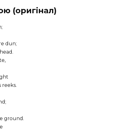
ою (оригінал)
n;
re dun;
 head.
te,
ight
 reeks.
nd;
he ground.
re