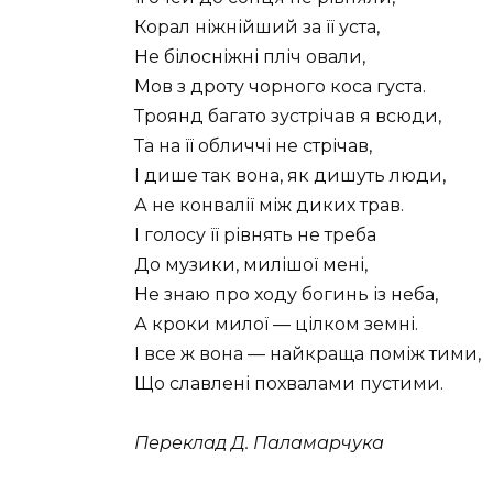
Корал ніжнійший за її уста,
Не білосніжні пліч овали,
Мов з дроту чорного коса густа.
Троянд багато зустрічав я всюди,
Та на її обличчі не стрічав,
І дише так вона, як дишуть люди,
А не конвалії між диких трав.
І голосу її рівнять не треба
До музики, милішої мені,
Не знаю про ходу богинь із неба,
А кроки милої — цілком земні.
І все ж вона — найкраща поміж тими,
Що славлені похвалами пустими.
Переклад Д. Паламарчука