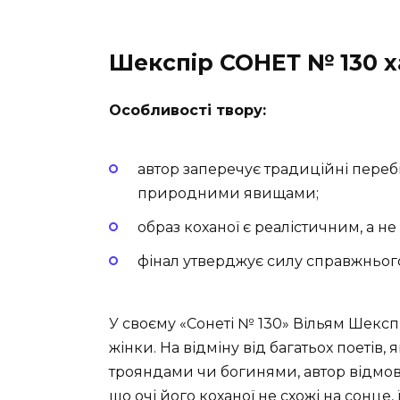
Шекспір СОНЕТ № 130 
Особливості твору:
автор заперечує традиційні переб
природними явищами;
образ коханої є реалістичним, а не
фінал утверджує силу справжнього
У своєму «Сонеті № 130» Вільям Шексп
жінки. На відміну від багатьох поетів,
трояндами чи богинями, автор відмовл
що очі його коханої не схожі на сонце, ї