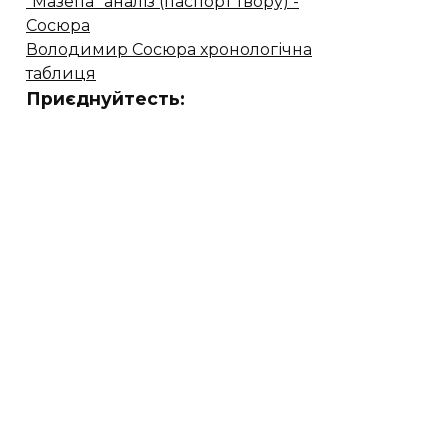
"Мазепа" аналіз (паспорт твору) -
Сосюра
Володимир Сосюра хронологічна
таблиця
Приєднуйтесть: