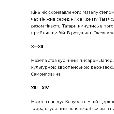
Кінь ніс скривавленого Мазепу степом
час він жив серед них в Криму. Там чо
разом тікають. Татари кинулись в пог
прийнявши бій. В результаті Оксана з
X—XII
Мазепа став курінним писарем Запорізь
культурною європейською державою. П
Самойловича.
XIII—XIV
Мазепа навідує Кочубея в Білій Церкві
та зраджує з ним чоловіка. З часом в 