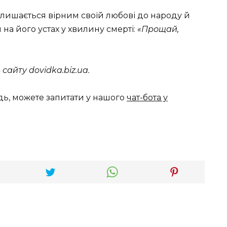
алишається вірним своїй любові до народу й
м на його устах у хвилину смерті:
«Прощай,
сайту dovidka.biz.ua.
дь, можете запитати у нашого
чат-бота у