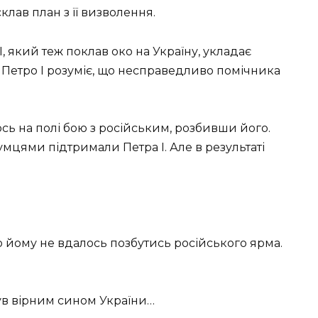
лав план з її визволення.
, який теж поклав око на Україну, укладає
 Петро І розуміє, що несправедливо помічника
сь на полі бою з російським, розбивши його.
мцями підтримали Петра І. Але в результаті
що йому не вдалось позбутись російського ярма.
був вірним сином України…