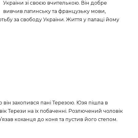
України зі своєю вчителькою. Він добре
вивчив латинську та французьку мови,
тьбу за свободу України. Життя у палаці йому
о він захопився пані Терезою. Юзя пішла в
вік Терези на їх побаченні. Розлючений чоловік
’язав коханця до коня та пустив його степом.