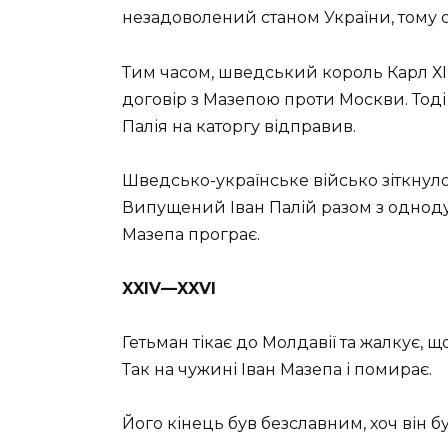
незадоволений станом України, тому ск
Тим часом, шведський король Карл ХІІ
договір з Мазепою проти Москви. Тоді
Палія на каторгу відправив.
Шведсько-українське військо зіткнуло
Випущений Іван Палій разом з одноду
Мазепа програє.
XXIV—XXVI
Гетьман тікає до Молдавії та жалкує, 
Так на чужині Іван Мазепа і помирає.
Його кінець був безславним, хоч він 