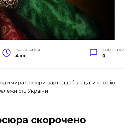
НА ЧИТАННЯ
КОМЕНТАРІ
4 хв
0
одимира Сосюри
варто, щоб згадати історію
залежність України.
осюра скорочено