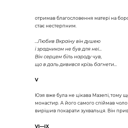
отримав благословення матері на боро
стає нестерпним.
…Любив Вкраїну він душею
і зрадником не був для неї…
Він серцем біль народу чув,
що в даль дивився крізь багнети…
V
Юзя вже була не цікава Мазепі, тому щ
монастир. А його самого спіймав чоло
вирішив покарати зухвальця. Він прив
VI—IX