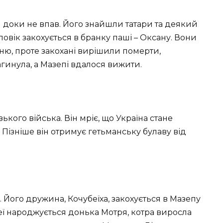
 доки не впав. Його знайшли татари та деякий
ловік закохується в бранку паші – Оксану. Вони
оню, проте закохані вирішили померти,
агинула, а Мазепі вдалося вижити.
кого війська. Він мріє, що Україна стане
ізніше він отримує гетьманську булаву від
. Його дружина, Кочубеїха, закохується в Мазепу
неї народжується донька Мотря, котра виросла