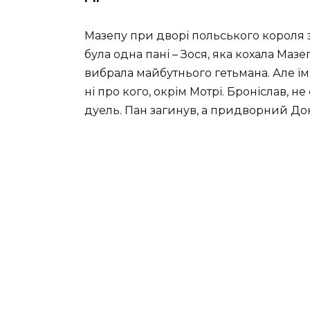
Мазепу при дворі польського короля
була одна пані – Зося, яка кохала Мазе
вибрала майбутнього гетьмана. Але їм
ні про кого, окрім Мотрі. Броніслав, н
дуель. Пан загинув, а придворний До