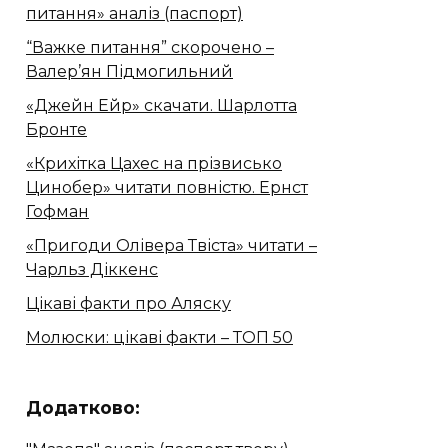
питання» аналіз (паспорт)
“Важке питання” скорочено –
Валер’ян Підмогильний
«Джейн Ейр» скачати. Шарлотта
Бронте
«Крихітка Цахес на прізвисько
Цинобер» читати повністю. Ернст
Гофман
«Пригоди Олівера Твіста» читати –
Чарльз Діккенс
Цікаві факти про Аляску
Молюски: цікаві факти – ТОП 50
Додатково: