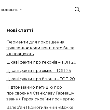
КОРИСНЕ
Нові статті
Ферменти для покращення
травлення: коли вони потрібні та
як працюють
Цікаві факти про геконів – ТОП 20
Цікаві факти про хімію – ТОП 25
Цікаві факти про бізонів – ТОП 20
Підтримаймо петицію про
присвоєння Станіславу Гармашу
звання Героя України посмертно
Валер’ян Підмогильний «Важке