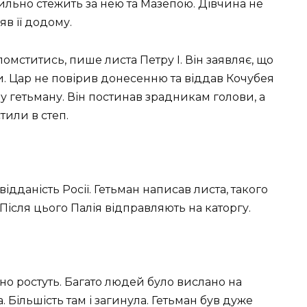
льно стежить за нею та Мазепою. Дівчина не
яв її додому.
омститись, пише листа Петру І. Він заявляє, що
си. Цар не повірив донесенню та віддав Кочубея
аву гетьману. Він постинав зрадникам голови, а
тили в степ.
ідданість Росії. Гетьман написав листа, такого
Після цього Палія відправляють на каторгу.
о ростуть. Багато людей було вислано на
 Більшість там і загинула. Гетьман був дуже