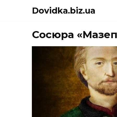
Перейти
Dovidka.biz.ua
до
вмісту
Сосюра «Мазеп