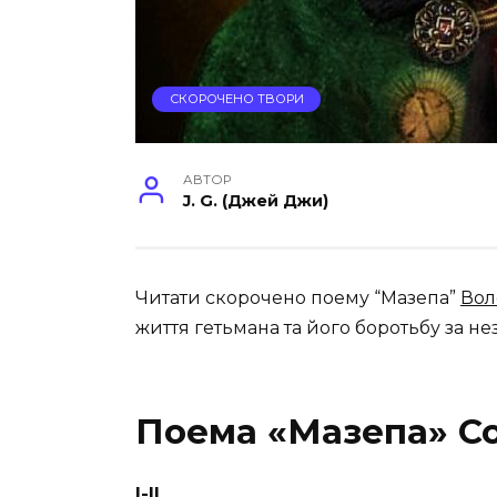
СКОРОЧЕНО ТВОРИ
АВТОР
J. G. (Джей Джи)
Читати скорочено поему “Мазепа”
Вол
життя гетьмана та його боротьбу за не
Поема «Мазепа» С
І-ІІ