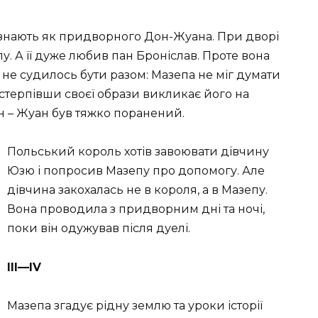
 знають як придворного Дон-Жуана. При дворі
пу. А її дуже любив пан Броніслав. Проте вона
 не судилось бути разом: Мазепа не міг думати
е стерпівши своєї образи викликає його на
н – Жуан був тяжко поранений.
Польський король хотів завоювати дівчину
Юзю і попросив Мазепу про допомогу. Але
дівчина закохалась не в короля, а в Мазепу.
Вона проводила з придворним дні та ночі,
поки він одужував після дуелі.
III—IV
Мазепа згадує рідну землю та уроки історії