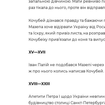
запальною дівчиною. Мати ревниво пи
раз тікала до нього, проте він відправл
Кочубей дізнався правду та бажаючи п
Мазепа хоче відірвати Україну від Ро
та Іскру, який привіз листа, на розпр
Кочубеїху прив’язали до коня та випус
XV—XVII
Іван Палій не подобався Мазепі через в
ж про нього колись написав Кочубей. 
XVIII—XXIII
Апетити Петра І щодо України невпинн
будівництво столиці Санкт-Петербурга.