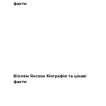
факти
Віллем Янсзон біографія та цікаві
факти