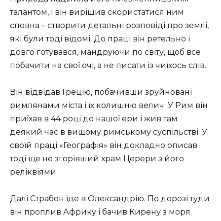
талантом, і він вирішив скористатися ним
сповна – створити детальні розповіді про землі,
які були тоді відомі. До праці він ретельно і
довго готувався, мандруючи по світу, щоб все
побачити на свої очі, а не писати із чиїхось слів.
Він відвідав Грецію, побачивши зруйновані
римлянами міста і їх колишню велич. У Рим він
приїхав в 44 році до нашої ери і жив там
деякий час в вищому римському суспільстві. У
своїй праці «Географія» він докладно описав
тоді ще не згорівший храм Церери з його
реліквіями.
Далі Страбон їде в Олександрію. По дорозі туди
він проплив Африку і бачив Кирену з моря.