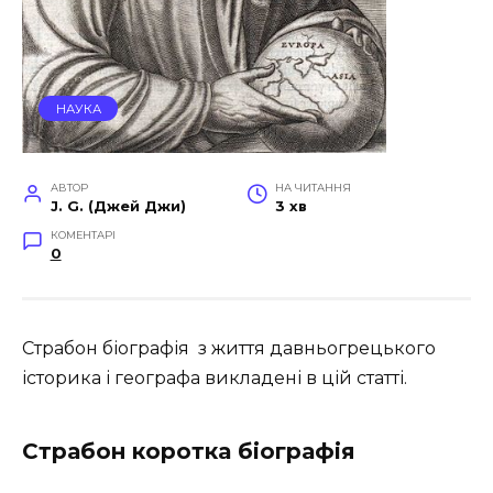
НАУКА
АВТОР
НА ЧИТАННЯ
J. G. (Джей Джи)
3 хв
КОМЕНТАРІ
0
Страбон біографія з життя давньогрецького
історика і географа викладені в цій статті.
Страбон коротка біографія