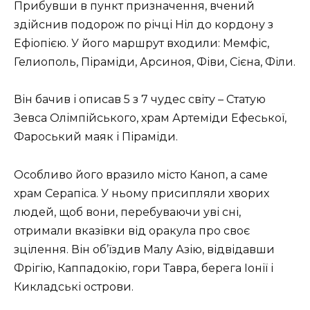
Прибувши в пункт призначення, вчений
здійснив подорож по річці Ніл до кордону з
Ефіопією. У його маршрут входили: Мемфіс,
Гелиополь, Піраміди, Арсиноя, Фіви, Сієна, Філи.
Він бачив і описав 5 з 7 чудес світу – Статую
Зевса Олімпійського, храм Артеміди Ефеської,
Фароський маяк і Піраміди.
Особливо його вразило місто Каноп, а саме
храм Серапіса. У ньому присипляли хворих
людей, щоб вони, перебуваючи уві сні,
отримали вказівки від оракула про своє
зцілення. Він об’їздив Малу Азію, відвідавши
Фрігію, Каппадокію, гори Тавра, берега Іонії і
Кикладські острови.