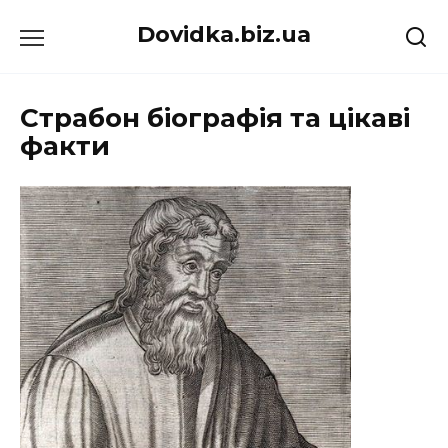
Перейти
Dovidka.biz.ua
до
вмісту
Страбон біографія та цікаві
факти