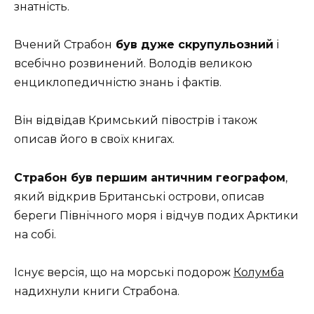
знатність.
Вчений Страбон
був дуже скрупульозний
і
всебічно розвинений. Володів великою
енциклопедичністю знань і фактів.
Він відвідав Кримський півострів і також
описав його в своїх книгах.
Страбон був першим античним географом
,
який відкрив Британські острови, описав
береги Північного моря і відчув подих Арктики
на собі.
Існує версія, що на морські подорож
Колумба
надихнули книги Страбона.