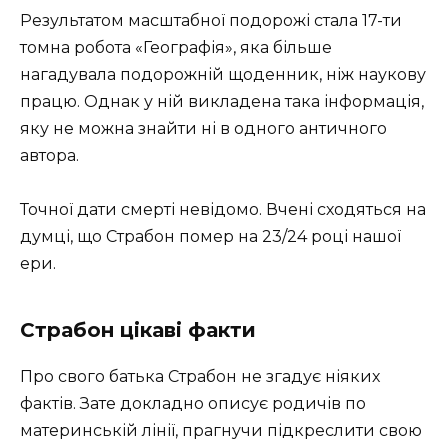
Результатом масштабної подорожі стала 17-ти
томна робота «Географія», яка більше
нагадувала подорожній щоденник, ніж наукову
працю. Однак у ній викладена така інформація,
яку не можна знайти ні в одного античного
автора.
Точної дати смерті невідомо. Вчені сходяться на
думці, що Страбон помер на 23/24 році нашої
ери.
Страбон цікаві факти
Про свого батька Страбон не згадує ніяких
фактів. Зате докладно описує родичів по
материнській лінії, прагнучи підкреслити свою