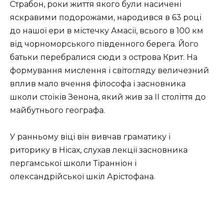
Страбон, роки життя якого були насичені
яскравими подорожами, народився в 63 році
до нашої ери в містечку Амасії, всього в 100 км
від чорноморського південного берега. Його
батьки перебралися сюди з острова Крит. На
формування мислення і світогляду величезний
вплив мало вчення філософа і засновника
школи стоїків Зенона, який жив за ІІ століття до
майбутнього географа.
У ранньому віці він вивчав граматику і
риторику в Нісах, слухав лекції засновника
пергамської школи Тіранніон і
олександрійської шкіл Арістофана.