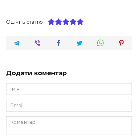
Оцініть статтю
Додати коментар
Ім'я
*
Email
*
Коментар