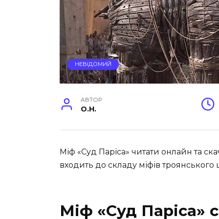
НЕВІДОМИЙ
АВТОР
O.H.
Міф «Суд Паріса» читати онлайн та ска
входить до складу міфів троянського 
Міф «Суд Паріса» 