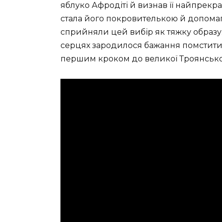
яблуко Афродіті й визнав її найпрекр
стала його покровителькою й допомага
сприйняли цей вибір як тяжку образу. 
серцях зародилося бажання помститис
першим кроком до великої Троянської 