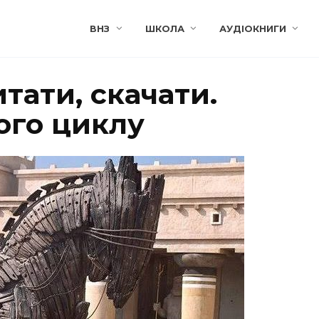
ВНЗ
ШКОЛА
АУДІОКНИГИ
итати, скачати.
ого циклу