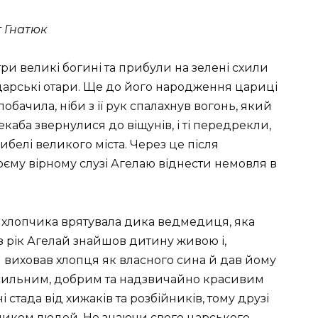
г Гнатюк
и великі богині та прибули на зелені схили
 царські отари. Ще до його народження цариці
обачила, ніби з її рук спалахнув вогонь, який
екаба звернулися до віщунів, і ті передрекли,
белі великого міста. Через це після
єму вірному слузі Агелаю віднести немовля в
 хлопчика врятувала дика ведмедиця, яка
з рік Агелай знайшов дитину живою і,
ін виховав хлопця як власного сина й дав йому
іс сильним, добрим та надзвичайно красивим
ні стада від хижаків та розбійників, тому друзі
иком людей. Не знаючи свого царського