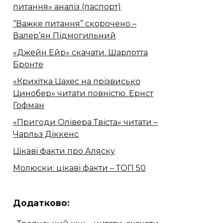
питання» аналіз (паспорт)
“Важке питання” скорочено –
Валер’ян Підмогильний
«Джейн Ейр» скачати. Шарлотта
Бронте
«Крихітка Цахес на прізвисько
Цинобер» читати повністю. Ернст
Гофман
«Пригоди Олівера Твіста» читати –
Чарльз Діккенс
Цікаві факти про Аляску
Молюски: цікаві факти – ТОП 50
Додатково: