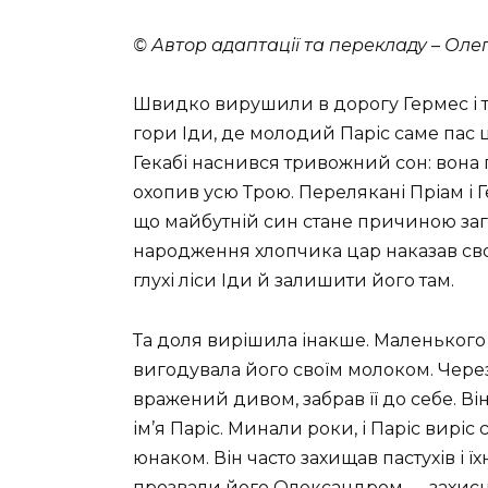
© Автор адаптації та перекладу – Оле
Швидко вирушили в дорогу Гермес і тр
гори Іди, де молодий Паріс саме пас
Гекабі наснився тривожний сон: вона п
охопив усю Трою. Перелякані Пріам і Г
що майбутній син стане причиною заги
народження хлопчика цар наказав сво
глухі ліси Іди й залишити його там.
Та доля вирішила інакше. Маленького
вигодувала його своїм молоком. Чере
вражений дивом, забрав її до себе. В
ім’я Паріс. Минали роки, і Паріс вир
юнаком. Він часто захищав пастухів і їх
прозвали його Олександром — захисн