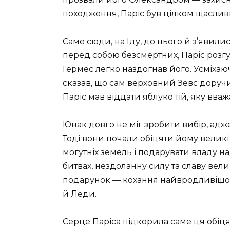
походження, Паріс був цілком щасливи
Саме сюди, на Іду, до нього й з’явили
перед собою безсмертних, Паріс розгу
Гермес легко наздогнав його. Усміхаюч
сказав, що сам верховний Зевс доруч
Паріс мав віддати яблуко тій, яку вв
Юнак довго не міг зробити вибір, адж
Тоді вони почали обіцяти йому великі
могутніх земель і подарувати владу на
битвах, нездоланну силу та славу вел
подарунок — кохання найвродливішої ж
й Леди.
Серце Паріса підкорила саме ця обіця