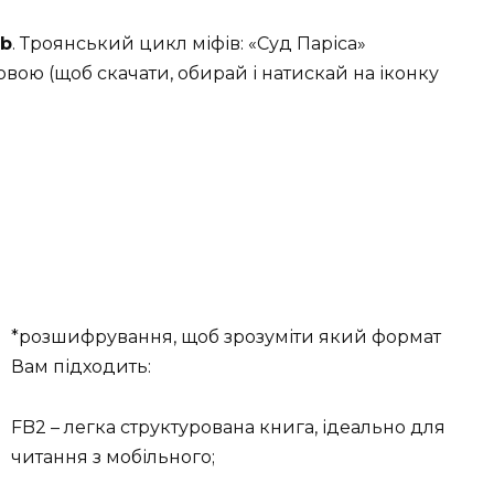
ub
. Троянський цикл міфів: «Суд Паріса»
вою (щоб скачати, обирай і натискай на іконку
*розшифрування, щоб зрозуміти який формат
Вам підходить:
FB2 – легка структурована книга, ідеально для
читання з мобільного;