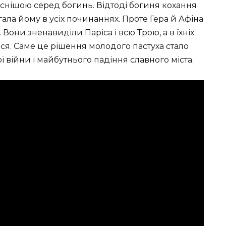
аснішою серед богинь. Відтоді богиня кохання
ла йому в усіх починаннях. Проте Гера й Афіна
Вони зненавиділи Паріса і всю Трою, а в їхніх
я. Саме це рішення молодого пастуха стало
війни і майбутнього падіння славного міста.