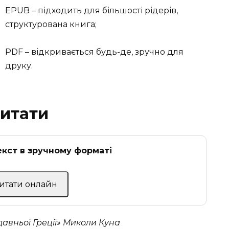
EPUB – підходить для більшості рідерів,
структурована книга;
PDF – відкривається будь-де, зручно для
друку.
читати
кст в зручному форматі
Читати онлайн
давньої Греції» Миколи Куна