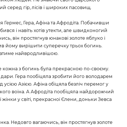
й серед гір, лісів і широких пасовищ.
ся Гермес, Гера, Афіна та Афродіта. Побачивши
бився і навіть хотів утекти, але швидконогий
ись, він простягнув юнакові золоте яблуко і
ив йому вирішити суперечку трьох богинь.
ажатиме найвродливішою.
е кожна з богинь була прекрасною по-своєму.
 дари. Гера пообіцяла зробити його володарем
д усією Азією. Афіна обіцяла безліч перемог у
икого воїна. А Афродіта пообіцяла найдорожчий
інки у світі, прекрасної Єлени, доньки Зевса
нка. Недовго вагаючись, він простягнув золоте