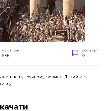
НА ЧИТАННЯ
КОМЕНТАРІ
3 хв
0
чати текст у зручному форматі. Даний міф
циклу.
скачати