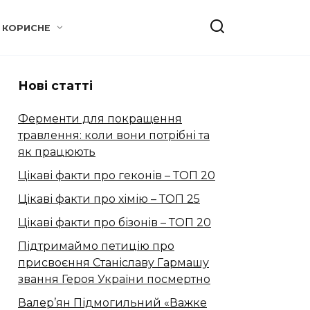
КОРИСНЕ
Нові статті
Ферменти для покращення
травлення: коли вони потрібні та
як працюють
Цікаві факти про геконів – ТОП 20
Цікаві факти про хімію – ТОП 25
Цікаві факти про бізонів – ТОП 20
Підтримаймо петицію про
присвоєння Станіславу Гармашу
звання Героя України посмертно
Валер’ян Підмогильний «Важке