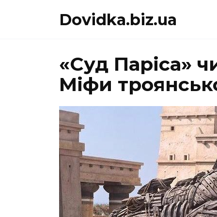
Перейти
Dovidka.biz.ua
до
вмісту
«Суд Паріса» ч
Міфи троянськ