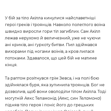
У бій за тіло Ахілла кинулися найславетніші
герої греків і троянців. Навколо полеглого воїна
швидко виросли гори тіл загиблих. Сам Ахілл
лежав нерухомо й величезний, уже не чуючи
ані криків, ані гуркоту битви. Пил здіймався
вихорами під ногами воїнів, а кров лилася
потоками. Здавалося, що цей бій не матиме
кінця.
Та раптом розітнувся грім Зевса, і на полі бою
здійнялася буря, яка зупинила троянців. Бог не
дозволив, щоб вони оволоділи тілом Ахілла. Тоді
могутній Аякс Теламонід (
Аякс, син Теламона
)
підняв тіло героя і поніс його до грецьких