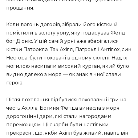
прощання.
Коли вогонь догорів, зібрали його кістки й
помістили в золоту урну, яку подарував Фетіді
бог Діоніс. У цій самій урні вже зберігалися
кістки Патрокла. Так Ахілл, Патрокл і Антілох, син
Нестора, були поховані в одному склепі. Над їх
могилою насипали високий курган, який було
видно далеко з моря — як знак вічної слави
героїв.
Після поховання відбулися поховальні ігри на
честь Ахілла. Богиня Фетіда винесла з моря
дорогоцінні дари, які стали нагородами
переможцям. Ці скарби були настільки
прекрасні, що, якби Ахілл був живий, навіть він