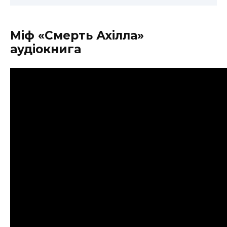
Міф «Смерть Ахілла»
аудіокнига