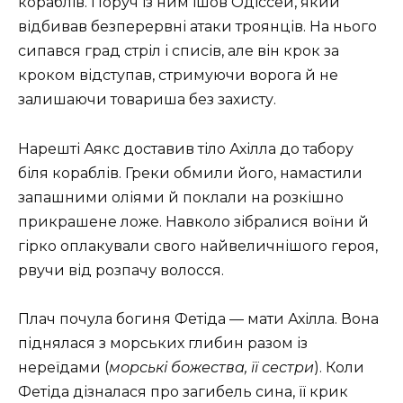
кораблів. Поруч із ним ішов Одіссей, який
відбивав безперервні атаки троянців. На нього
сипався град стріл і списів, але він крок за
кроком відступав, стримуючи ворога й не
залишаючи товариша без захисту.
Нарешті Аякс доставив тіло Ахілла до табору
біля кораблів. Греки обмили його, намастили
запашними оліями й поклали на розкішно
прикрашене ложе. Навколо зібралися воїни й
гірко оплакували свого найвеличнішого героя,
рвучи від розпачу волосся.
Плач почула богиня Фетіда — мати Ахілла. Вона
піднялася з морських глибин разом із
нереїдами (
морські божества, її сестри
). Коли
Фетіда дізналася про загибель сина, її крик