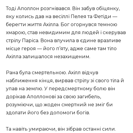
Тоді Аполлон розгнівався. Він забув обіцянку,
яку колись дав на весіллі Пелея та Фетіди —
берегти життя Ахілла. Бог огорнувся темною
хмарою, став невидимим для людей і скерував
стрілу Паріса. Вона влучила в єдине вразливе
місце героя — його п’яту, адже саме там тіло
Ахілла залишалося незахищеним.
Рана була смертельною. Ахілл відчув
наближення кінця, вирвав стрілу зі свого тіла й
упав на землю. У передсмертному болю він
дорікав Аполлонові за свою загибель,
розуміючи, що жоден смертний не зміг би
здолати його без допомоги богів.
Та навіть умираючи, він зібрав останні сили.