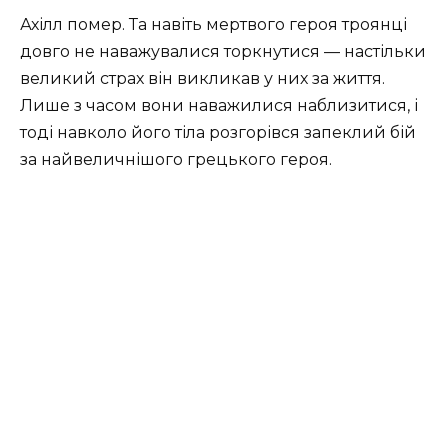
Ахілл помер. Та навіть мертвого героя троянці
довго не наважувалися торкнутися — настільки
великий страх він викликав у них за життя.
Лише з часом вони наважилися наблизитися, і
тоді навколо його тіла розгорівся запеклий бій
за найвеличнішого грецького героя.