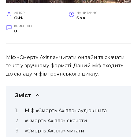
АВТОР
НА ЧИТАННЯ
O.H.
5 хв
КОМЕНТАРІ
0
Міф «Смерть Ахілла» читати онлайн та скачати
текст у зручному форматі. Даний міф входить
до складу міфів троянського циклу.
Зміст
Міф «Смерть Ахілла» аудіокнига
«Смерть Ахілла» скачати
«Смерть Ахілла» читати