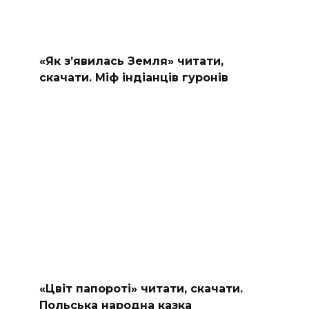
«Як з’явилась Земля» читати,
скачати. Міф індіанців гуронів
«Цвіт папороті» читати, скачати.
Польська народна казка