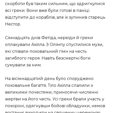
скорботи був таким сильним, що здригнулися
всі греки. Вони вже були готові в паніці
відступити до кораблів, але їх зупинив старець
Нестор.
Сімнадцять днів Фетіда, нереїди й греки
оплакували Ахілла. З Олімпу спустилися музи,
які співали поховальний гімн на честь
загиблого героя. Навіть безсмертні боги
сумували за ним.
На вісімнадцятий день було споруджено
поховальне багаття. Тіло Ахілла спалили з
великими почестями, приносячи численні
жертви на його честь. Усі греки брали участь у
похороні, одягнувши бойові обладунки, немов
востаннє виходили на священну церемонію