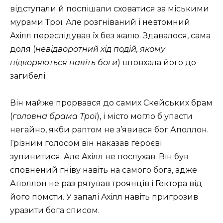
відступали й поспішали сховатися за міськими
мурами Трої. Але розгніваний і невтомний
Ахілл переслідував їх без жалю. Здавалося, сама
доля (
невідворотний хід подій, якому
підкоряються навіть боги
) штовхала його до
загибелі.
Він майже прорвався до самих Скейських брам
(
головна брама Трої
), і місто могло б упасти
негайно, якби раптом не з’явився бог Аполлон.
Грізним голосом він наказав героєві
зупинитися. Але Ахілл не послухав. Він був
сповнений гніву навіть на самого бога, адже
Аполлон не раз рятував троянців і Гектора від
його помсти. У запалі Ахілл навіть пригрозив
уразити бога списом.