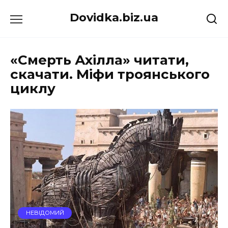
Перейти
Dovidka.biz.ua
до
вмісту
«Смерть Ахілла» читати,
скачати. Міфи троянського
циклу
НЕВІДОМИЙ