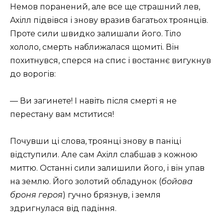
Немов поранений, але все ще страшний лев,
Ахілл підвівся і знову вразив багатьох троянців.
Проте сили швидко залишали його. Тіло
хололо, смерть наближалася щомиті. Він
похитнувся, сперся на спис і востаннє вигукнув
до ворогів:
— Ви загинете! І навіть після смерті я не
перестану вам мститися!
Почувши ці слова, троянці знову в паніці
відступили. Але сам Ахілл слабшав з кожною
миттю. Останні сили залишили його, і він упав
на землю. Його золотий обладунок (
бойова
броня героя
) гучно брязнув, і земля
здригнулася від падіння.