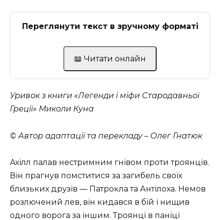
Переглянути текст в зручному форматі
📖 Читати онлайн
Уривок з книги «Легенди і міфи Стародавньої
Греції» Миколи Куна
© Автор адаптації та перекладу – Олег Гнатюк
Ахілл палав нестримним гнівом проти троянців.
Він прагнув помститися за загибель своїх
близьких друзів — Патрокла та Антілоха. Немов
розлючений лев, він кидався в бій і нищив
одного ворога за іншим. Троянці в паніці