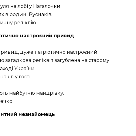
ґуля на лобі у Наталочки.
ях в родині Руснаків.
ичну реліквію.
ріотично настроєний привид
 привид, дуже патріотично настроєний.
що загадкова реліквія загублена на старому
аході України.
ків у гості.
ють майбутню мандрівку.
ечко.
гантний незнайомець