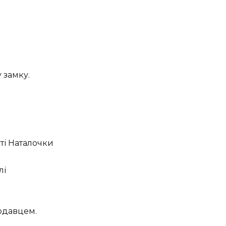
 замку.
ті Наталочки
лі
родавцем.