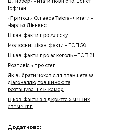
Цинобер» читати повністю. Ернст
Гофман
«Пригоди Олівера Твіста» читати –
Чарльз Діккенс
Цікаві факти про Аляску
Молюски: цікаві факти – ТОП 50
Цікаві факти про алкоголь – ТОП 21
Розповідь про степ
Як вибрати чохол для планшета за
діагоналлю, товщиною та
розташуванням камер
Цікаві факти з відкриття хімічних
елементів
Додатково: