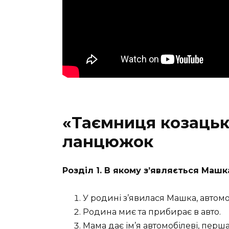
«Таємниця козацьк
ланцюжок
Розділ 1. В якому з’являється Машк
У родині з’явилася Машка, автом
Родина миє та прибирає в авто.
Мама дає ім’я автомобілеві, перша