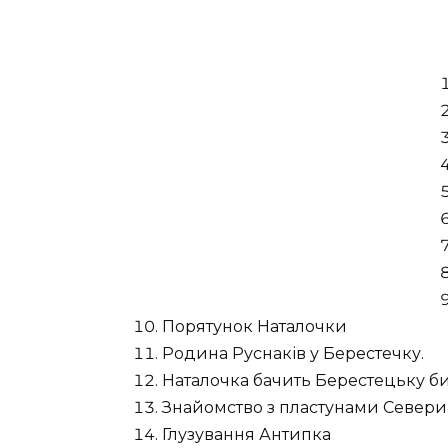
Порятунок Наталочки
Родина Руснаків у Берестечку.
Наталочка бачить Берестецьку б
Знайомство з пластунами Севери
Глузування Антипка