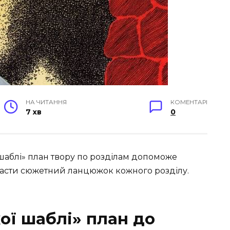
НА ЧИТАННЯ
КОМЕНТАРІ
7 хв
0
шаблі» п
лан твору по розділам допоможе
класти сюжетний ланцюжок кожного розділу.
ої шаблі» план до