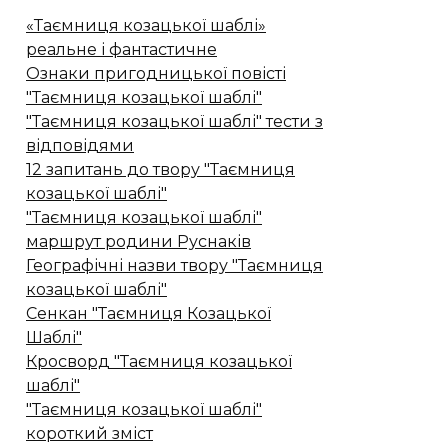
«Таємниця козацької шаблі»
реальне і фантастичне
Ознаки пригодницької повісті
"Таємниця козацької шаблі"
"Таємниця козацької шаблі" тести з
відповідями
12 запитань до твору "Таємниця
козацької шаблі"
"Таємниця козацької шаблі"
маршрут родини Руснаків
Географічні назви твору "Таємниця
козацької шаблі"
Сенкан "Таємниця Козацької
Шаблі"
Кросворд "Таємниця козацької
шаблі"
"Таємниця козацької шаблі"
короткий зміст