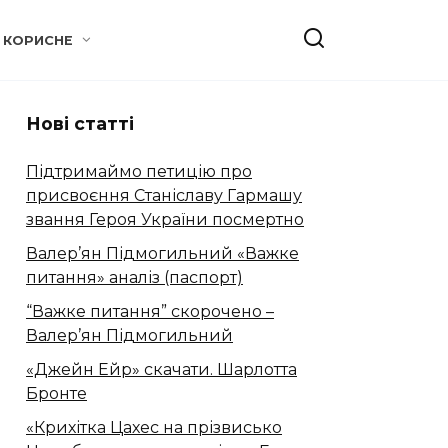
КОРИСНЕ
Нові статті
Підтримаймо петицію про
присвоєння Станіславу Гармашу
звання Героя України посмертно
Валер’ян Підмогильний «Важке
питання» аналіз (паспорт)
“Важке питання” скорочено –
Валер’ян Підмогильний
«Джейн Ейр» скачати. Шарлотта
Бронте
«Крихітка Цахес на прізвисько