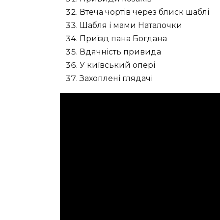
Втеча чортів через блиск шаблі
Шабля і мами Наталочки
Приїзд пана Богдана
Вдячність привида
У київський опері
Захоплені глядачі