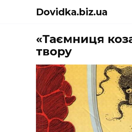
Перейти
Dovidka.biz.ua
до
вмісту
«Таємниця коз
твору