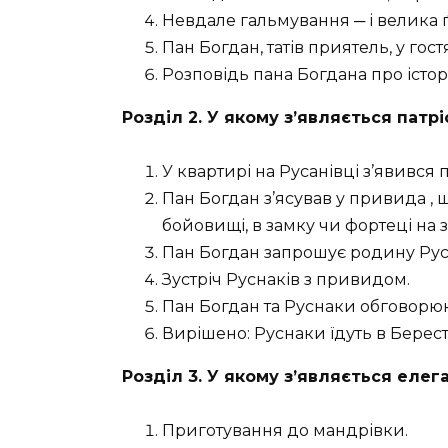
Невдале гальмування
─
і
велика
Пан Богдан, татів приятель, у гост
Розповідь пана Богдана про істор
Розділ 2. У якому з’являється пат
У квартирі на Русанівці з’явився
Пан Богдан з’ясував у привида , 
бойовищі, в замку чи фортеці на з
Пан Богдан запрошує родину Русна
Зустріч Руснаків з привидом.
Пан Богдан та Руснаки обговорю
Вирішено: Руснаки їдуть в Берест
Розділ 3. У якому з’являється еле
Приготування до мандрівки.