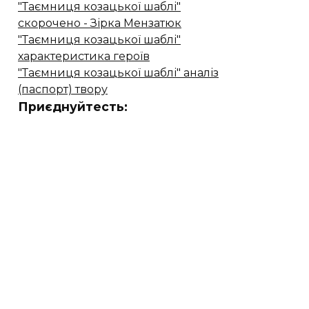
"Таємниця козацької шаблі"
скорочено - Зірка Мензатюк
"Таємниця козацької шаблі"
характеристика героїв
"Таємниця козацької шаблі" аналіз
(паспорт) твору
Приєднуйтесть: