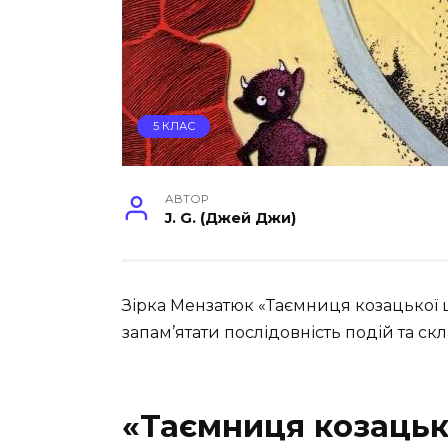
5 КЛАС
АВТОР
J. G. (Джей Джи)
Зірка Мензатюк «Таємниця козацької 
запам’ятати послідовність подій та с
«Таємниця козацьк