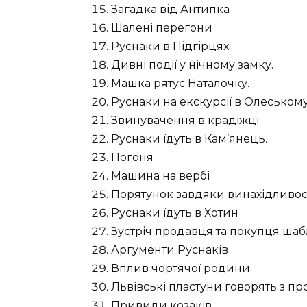
З
агадка від Антипка
Шалені перегони
Руснаки в Підгірцях.
Дивні події у нічному замку.
Машка рятує Наталочку.
Руснаки на екскурсії в Олеському
Звинувачення в крадіжці
Руснаки їдуть в Кам’янець.
Погоня
Машина на вербі
Порятунок завдяки винахідливос
Руснаки їдуть в Хотин
Зустріч продавця та покупця шаб
Аргументи Руснаків
Вплив чортячої родини
Львівські пластуни говорять з п
Привиди козаків