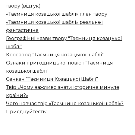
твору (відгук)
«Таємниця козацької шаблі» план твору
«Таємниця козацької шаблі» реальне і
фантастичне
Географічні назви твору "Таємниця козацької
шаблі"
Кросворд "Таємниця козацької шаблі"
Ознаки пригодницької повісті "Таємниця
козацької шаблі"
Сенкан "Таємниця Козацької Шаблі"
Твір «Чому важливо знати історичне минуле
країни?»
Чого навчає твір «Таємниця козацької шаблі»?
Приєднуйтесть: