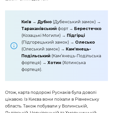
Київ
→
Дубно
(Дубенський замок) →
Тараканівський
форт →
Берестечко
(Козацькі Могили) →
Підгірці
(Підгорецький замок) →
Олесько
(Олеський замок) →
Кам’янець-
Подільський
(Кам’янець-Подільська
фортеця) →
Хотин
(Хотинська
фортеця).
Отож, карта подорожі Руснаків була доволі
цікавою. Із Києва вони поїхали в Рівненську
область. Також побували у Волинській,
Львівській. Чернівецькій та Хмельницькій