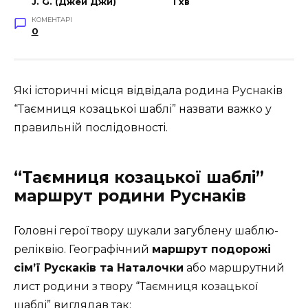
J. G. (Джей Джи)
1 хв
КОМЕНТАРІ
0
Які історичні місця відвідала родина Руснаків
“Таємниця козацької шаблі” назвати важко у
правильній послідовності.
“Таємниця козацької шаблі”
маршрут родини Руснаків
Головні герої твору шукали загублену шаблю-
реліквію. Географічний
маршрут подорожі
сім’ї Рускаків та Наталочки
або маршрутний
лист родини з твору “Таємниця козацької
шаблі” виглядав так: