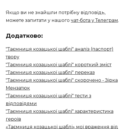
Якщо ви не знайшли потрібну відповідь,
можете запитати у нашого
чат-бота у Телеграм
.
Додатково:
"Таємниця козацької шаблі" аналіз (паспорт)
твору
"Таємниця козацької шаблі" короткий зміст
"Таємниця козацької шаблі" переказ
"Таємниця козацької шаблі" скорочено - Зірка
Мензатюк
"Таємниця козацької шаблі" тести з
відповідями
"Таємниця козацької шаблі" характеристика
героїв
«Таємниця козацької шаблі» мої враження від