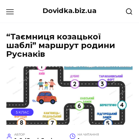
Перейти
Dovidka.biz.ua
до
вмісту
“Таємниця козацької
шаблі” маршрут родини
Руснаків
5 КЛАС
АВТОР
НА ЧИТАННЯ