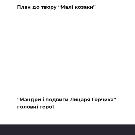
План до твору “Малі козаки”
“Мандри і подвиги Лицаря Горчика”
головні герої