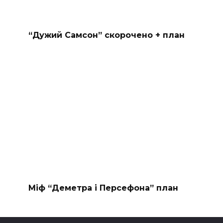
“Дужий Самсон” скорочено + план
Міф “Деметра і Персефона” план