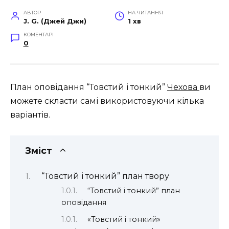
АВТОР
НА ЧИТАННЯ
J. G. (Джей Джи)
1 хв
КОМЕНТАРІ
0
План оповідання “Товстий і тонкий”
Чехова
ви
можете скласти самі використовуючи кілька
варіантів.
Зміст
“Товстий і тонкий” план твору
“Товстий і тонкий” план
оповідання
«Товстий і тонкий»