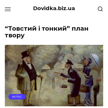
Перейти
Dovidka.biz.ua
до
вмісту
“Товстий і тонкий” план
твору
6КЛАС