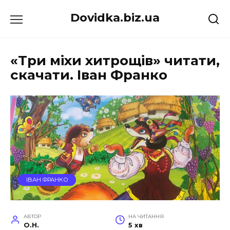
Перейти
Dovidka.biz.ua
до
вмісту
«Три міхи хитрощів» читати,
скачати. Іван Франко
ІВАН ФРАНКО
АВТОР
НА ЧИТАННЯ
O.H.
5 хв