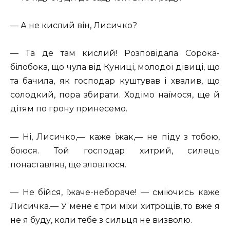
— А не кислий він, Лисичко?
— Та де там кислий! Розповідала Сорока-
білобока, що чула від Куниці, молодої дівиці, що
та бачила, як господар куштував і хвалив, що
солодкий, пора збирати. Ходімо наїмося, ще й
дітям по грону принесемо.
— Ні, Лисичко,— каже їжак,— не піду з тобою,
боюся. Той господар хитрий, силець
понаставляв, ще зловлюся.
— Не бійся, їжаче-небораче! — сміючись каже
Лисичка.— У мене є три міхи хитрощів, то вже я
не я буду, коли тебе з сильця не визволю.