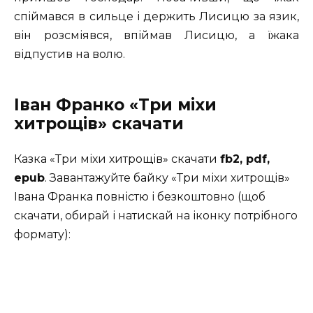
спіймався в сильце і держить Лисицю за язик,
він розсміявся, впіймав Лисицю, а їжака
відпустив на волю.
Іван Франко «Три міхи
хитрощів» скачати
Казка «Три міхи хитрощів» скачати
fb2, pdf,
epub
. Завантажуйте байку «Три міхи хитрощів»
Івана Франка повністю і безкоштовно (щоб
скачати, обирай і натискай на іконку потрібного
формату):