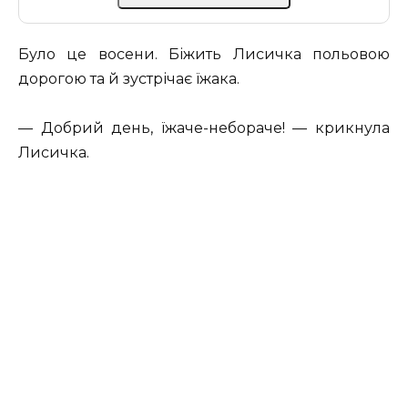
Було це восени. Біжить Лисичка польовою
дорогою та й зустрічає їжака.
— Добрий день, їжаче-небораче! — крикнула
Лисичка.