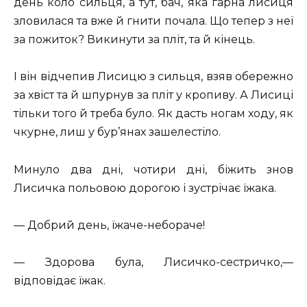
день коло сильця, а тут, бач, яка гарна лисиця
зловилася та вже й гнити почала. Що тепер з неї
за пожиток? Викинути за пліт, та й кінець.
І він відчепив Лисицю з сильця, взяв обережно
за хвіст та й шпурнув за пліт у кропиву. А Лисиці
тільки того й треба було. Як дасть ногам ходу, як
чкурне, лиш у бур’янах зашелестіло.
Минуло два дні, чотири дні, біжить знов
Лисичка польовою дорогою і зустрічає їжака.
— Добрий день, їжаче-небораче!
— Здорова була, Лисичко-сестричко,—
відповідає їжак.