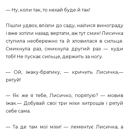
— Ну, коли так, то нехай буде й так!
Пішли удвох, влізли до саду, наїлися винограду
і вже хотіли назад вертати, аж тут смик! Лисичка
ступила необережно та й зловилася в сильце.
Смикнула раз, смикнула другий раз — куди
тобі! Не пускає сильце, держить за ногу.
— Ой, їжаку-братику, — кричить Лисичка,—
рятуй!
— Як же я тебе, Лисичко, порятую? — мовив
їжак.— Добувай свої три міхи хитрощів і рятуй
себе сама.
— Та де там мої міхи! — лементує Лисичка, а