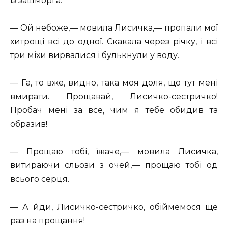
із зашморга.
— Ой небоже,— мовила Лисичка,— пропали мої
хитрощі всі до одної. Скакала через річку, і всі
три міхи вирвалися і булькнули у воду.
— Га, то вже, видно, така моя доля, що тут мені
вмирати. Прощавай, Лисичко-сестричко!
Пробач мені за все, чим я тебе обидив та
образив!
— Прощаю тобі, їжаче,— мовила Лисичка,
витираючи сльози з очей,— прощаю тобі од
всього серця.
— А йди, Лисичко-сестричко, обіймемося ще
раз на прощання!