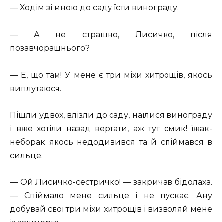
— Ходім зі мною до саду їсти винограду.
— А не страшно, Лисичко, після
позавчорашнього?
— Е, що там! У мене є три міхи хитрощів, якось
виплутаюся.
Пішли удвох, влізли до саду, наїлися винограду
і вже хотіли назад вертати, аж тут смик! їжак-
неборак якось недодивився та й спіймався в
сильце.
— Ой Лисичко-сестричко! — закричав бідолаха.
— Спіймало мене сильце і не пускає. Ану
добувай свої три міхи хитрощів і визволяй мене