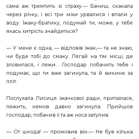
сама аж тремтить зі страху.— Бачиш, скакала
через річку, і всі три міхи урвалися і впали у
воду. Їжаку-братику, подумай ти, може, у тебе
якась хитрість знайдеться?
— У мене є одна, — відповів їжак,— та не знаю,
чи буде тобі до смаку. Лягай на тім місці, де
зловилася, і лежи… Господар побачить тебе і
подумає, що ти вже загинула, та й викине за
пліт.
Послухала Лисиця їжачкової ради, притаїлася,
лежить, немов давно загинула. Прийшов
господар, побачив її та аж носа затулив.
— От шкода! — промовив він.— Не був кілька