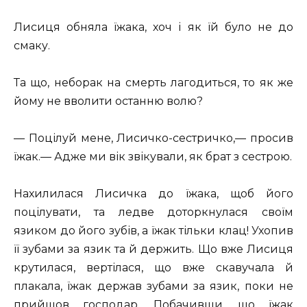
Лисиця обняла їжака, хоч і як їй було не до
смаку.
Та що, неборак на смерть лагодиться, то як же
йому не вволити останню волю?
— Поцілуй мене, Лисичко-сестричко,— просив
їжак.— Адже ми вік звікували, як брат з сестрою.
Нахилилася Лисичка до їжака, щоб його
поцілувати, та ледве доторкнулася своїм
язиком до його зубів, а їжак тільки клац! Ухопив
її зубами за язик та й держить. Що вже Лисиця
крутилася, вертілася, що вже скавучала й
плакала, їжак держав зубами за язик, поки не
прийшов господар. Побачивши, що їжак