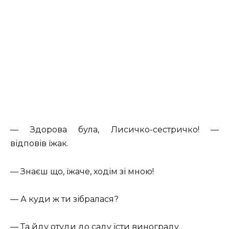
— Здорова була, Лисичко-сестричко! —
відповів їжак.
— Знаєш що, їжаче, ходім зі мною!
— А куди ж ти зібралася?
— Та йду отуди до саду їсти винограду.