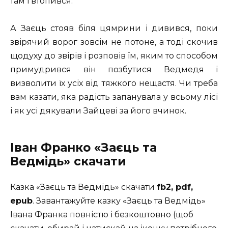
там і втопився.
А Заєць стояв біля цямрини і дивився, поки
звірячий ворог зовсім не потоне, а тоді скочив
щодуху до звірів і розповів їм, яким то способом
примудрився він позбутися Ведмедя і
визволити їх усіх від тяжкого нещастя. Чи треба
вам казати, яка радість запанувала у всьому лісі
і як усі дякували Зайцеві за його вчинок.
Іван Франко «Заєць та
Ведмідь» скачати
Казка «Заєць та Ведмідь» скачати
fb2, pdf,
epub
. Завантажуйте казку «Заєць та Ведмідь»
Івана Франка повністю і безкоштовно (щоб