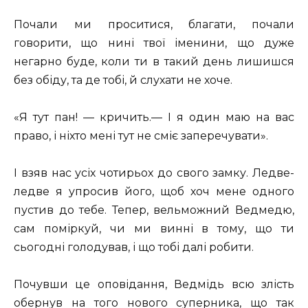
Почали ми проситися, благати, почали
говорити, що нині твої іменини, що дуже
негарно буде, коли ти в такий день лишишся
без обіду, та де тобі, й слухати не хоче.
«Я тут пан! — кричить.— І я один маю на вас
право, і ніхто мені тут не сміє заперечувати».
І взяв нас усіх чотирьох до свого замку. Ледве-
ледве я упросив його, щоб хоч мене одного
пустив до тебе. Тепер, вельможний Ведмедю,
сам поміркуй, чи ми винні в тому, що ти
сьогодні голодував, і що тобі далі робити.
Почувши це оповідання, Ведмідь всю злість
обернув на того нового суперника, що так