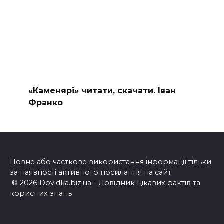
«Каменярі» читати, скачати. Іван
Франко
Повне або часткове використання інформації тільки
за наявності активного посилання на сайт
© 2026 Dovidka.biz.ua - Довідник цікавих фактів та
корисних знань