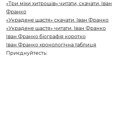
«Три міхи хитрощів» читати, скачати. Іван
Франко
«Украдене щастя» скачати. Іван Франко
«Украдене щастя» читати. Іван Франко
Іван Франко біографія коротко
Іван Франко хронологічна таблиця
Приєднуйтесть: