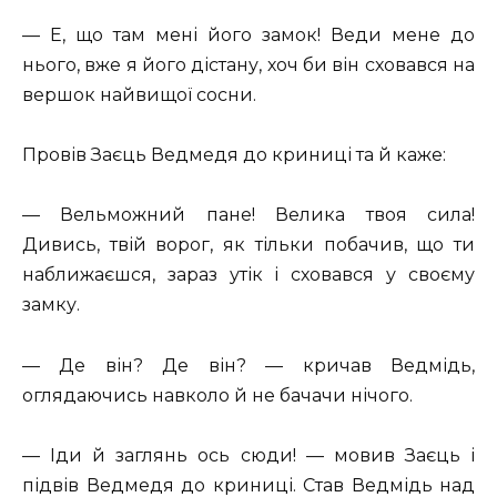
— Е, що там мені його замок! Веди мене до
нього, вже я його дістану, хоч би він сховався на
вершок найвищої сосни.
Провів Заєць Ведмедя до криниці та й каже:
— Вельможний пане! Велика твоя сила!
Дивись, твій ворог, як тільки побачив, що ти
наближаєшся, зараз утік і сховався у своєму
замку.
— Де він? Де він? — кричав Ведмідь,
оглядаючись навколо й не бачачи нічого.
— Іди й заглянь ось сюди! — мовив Заєць і
підвів Ведмедя до криниці. Став Ведмідь над