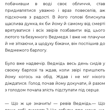
побачивши в воді своє обличчя, став
придивлятися уважно і враз повеселів, аж
підскочив з радості. В його голові блиснула
щаслива думка, як би йому й самому від смерті
врятуватися і всіх звірів позбавити від цього
лютого та безумного Ведмедя. І вже не плачучи
й не зітхаючи, а щодуху біжачи, він поспішив до
Ведмежого барлогу.
Було вже надвечір. Ведмідь весь день сидів у
своєму барлозі та ждав, коли звірі пришлють
йому когось на обід. Ждав і не міг нікого
діждатися. Голод почав йому докучати, й разом
з голодом почала злість підступати під серце.
— Що ж це значить! — ревів Ведмідь.— Що