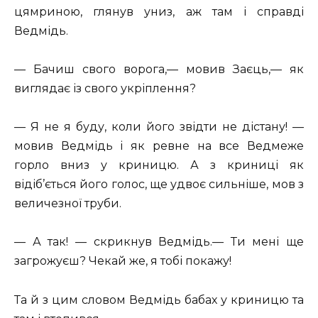
цямриною, глянув униз, аж там і справді
Ведмідь.
— Бачиш свого ворога,— мовив Заєць,— як
виглядає із свого укріплення?
— Я не я буду, коли його звідти не дістану! —
мовив Ведмідь і як ревне на все Ведмеже
горло вниз у криницю. А з криниці як
відіб’ється його голос, ще удвоє сильніше, мов з
величезної труби.
— А так! — скрикнув Ведмідь.— Ти мені ще
загрожуєш? Чекай же, я тобі покажу!
Та й з цим словом Ведмідь бабах у криницю та