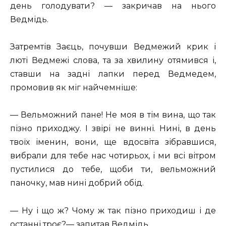
день голодувати? — закричав на нього
Ведмідь.
Затремтів Заєць, почувши Ведмежий крик і
люті Ведмежі слова, та за хвилину отямився і,
ставши на задні лапки перед Ведмедем,
промовив як міг найчемніше:
— Вельможний пане! Не моя в тім вина, що так
пізно приходжу. І звірі не винні. Нині, в день
твоїх іменин, вони, ще вдосвіта зібравшися,
вибрали для тебе нас чотирьох, і ми всі вітром
пустилися до тебе, щоби ти, вельможний
паночку, мав нині добрий обід.
— Ну і що ж? Чому ж так пізно приходиш і де
останні троє?— запитав Ведмідь.