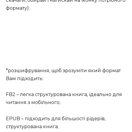
скачати, обирай і натискай на іконку потрібного
формату):
*розшифрування, щоб зрозуміти який формат
Вам підходить:
FB2 – легка структурована книга, ідеально для
читання з мобільного;
EPUB – підходить для більшості рідерів,
структурована книга;