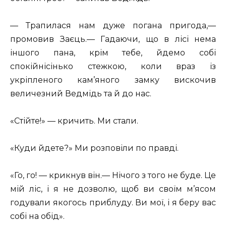
— Трапилася нам дуже погана пригода,—
промовив Заєць.— Гадаючи, що в лісі нема
іншого пана, крім тебе, йдемо собі
спокійнісінько стежкою, коли враз із
укріпленого кам’яного замку вискочив
величезний Ведмідь та й до нас.
«Стійте!» — кричить. Ми стали.
«Куди йдете?» Ми розповіли по правді.
«Го, го! — крикнув він.— Нічого з того не буде. Це
мій ліс, і я не дозволю, щоб ви своїм м’ясом
годували якогось приблуду. Ви мої, і я беру вас
собі на обід».