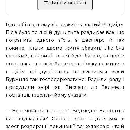
📖 Читати онлайн
Був собі в одному лісі дужий та лютий Ведмідь.
Піде було по лісі й душить та роздирає все, що
потрапить: одного з’їсть, а десятеро й так
покине, тільки дарма життя збавить. Ліс був
великий, і звірини в нім було багато, та проте
страх напав на всіх. Адже ж так і року не мине, а
в цілім лісі душі живої не лишиться, коли
Бурмило так господарюватиме. Радили раду і
присудили звірі так. Вислали до Ведмедя
посланців і звеліли йому сказати:
— Вельможний наш пане Ведмедю! Нащо ти з
нас знущаєшся? Одного з’їси, а десятьох зі
злості роздереш і покинеш? Адже так за рік то й