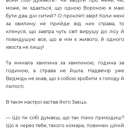
вони собі думають? Чи забули про мене, чи,
може, їм здається, що одною Вороною я маю
бути два дні ситий? О прокляті звірі! Коли мені
за хвилину не прийде від них страва, то
клянуся, що завтра чуть світ вирушу до лісу й
повидушую все, що в нім є живого, й одного
хвоста не лишу!
Та минала хвилина за хвилиною, година за
годиною, а страва не йшла. Надвечір уже
Ведмідь не знав, що з собою зробити з голоду й
лютості.
В такім настрої застав його Заєць.
— Що ти собі думаєш, що так пізно приходиш?
Що я через тебе, такого комара, повинен цілий