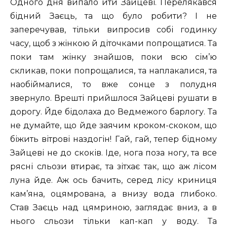
Одного дня випало йти Зайцеві. Перелякався
бідний Заєць, та що було робити? І не
заперечував, тільки випросив собі годинку
часу, щоб з жінкою й діточками попрощатися. Та
поки там жінку знайшов, поки всю сім’ю
скликав, поки попрощалися, та наплакалися, та
наобіймалися, то вже сонце з полудня
звернуло. Врешті прийшлося Зайцеві рушати в
дорогу. Йде бідолаха до Ведмежого барлогу. Та
не думайте, що йде заячим кроком-скоком, що
біжить вітрові наздогін! Гай, гай, тепер бідному
Зайцеві не до скоків. Іде, нога поза ногу, та все
рясні сльози втирає, та зітхає так, що аж лісом
луна йде. Аж ось бачить, серед лісу криниця
кам’яна, оцямрована, а внизу вода глибоко.
Став Заєць над цямриною, заглядає вниз, а в
нього сльози тільки кап-кап у воду. Та