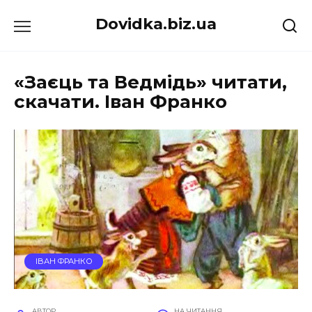
Перейти
Dovidka.biz.ua
до
вмісту
«Заєць та Ведмідь» читати,
скачати. Іван Франко
ІВАН ФРАНКО
АВТОР
НА ЧИТАННЯ