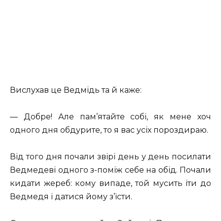
Вислухав це Ведмідь та й каже:
— Добре! Але пам’ятайте собі, як мене хоч
одного дня обдурите, то я вас усіх пороздираю.
Від того дня почали звірі день у день посилати
Ведмедеві одного з-поміж себе на обід. Почали
кидати жереб: кому випаде, той мусить іти до
Ведмедя і датися йому з’їсти.