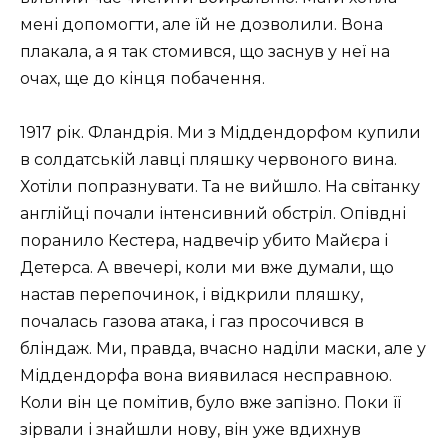
мені допомогти, але їй не дозволили. Вона
плакала, а я так стомився, що заснув у неї на
очах, ще до кінця побачення.
1917 рік. Фландрія. Ми з Міддендорфом купили
в солдатській лавці пляшку червоного вина.
Хотіли попразнувати. Та не вийшло. На світанку
англійці почали інтенсивний обстріл. Опівдні
поранило Кестера, надвечір убито Майєра і
Детерса. А ввечері, коли ми вже думали, що
настав перепочинок, і відкрили пляшку,
почалась газова атака, і газ просочився в
бліндаж. Ми, правда, вчасно наділи маски, але у
Міддендорфа вона виявилася несправною.
Коли він це помітив, було вже запізно. Поки її
зірвали і знайшли нову, він уже вдихнув