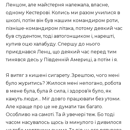
Ленцом, але майстерня належала, власне,
одному Кестерові. Колись ми разом училися в
школі, потім він був нашим командиром роти,
пізніше-командиром літака, потому деякий час
був студентом, тоді автогонщиком і, нарешті,
купив оцю халабуду. Спершу до нього
приєднався Ленц, що деякий час перед тим
тинявся десь у Південній Америці, а потім і я.
Я витяг з кишені сигарету. Зрештою, чого мені
було журитись? Жилося мені непогано, робота
в мене була, була й сила, і здоров’я було, як
кажуть люди… Міг довго працювати без утоми.
Але краще про це не думати так багато.
Особливо на самоті. Та й увечері теж. Бо тоді
часом насувалось щось із минулого і дивилося