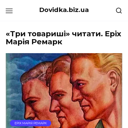
Перейти
Dovidka.biz.ua
до
вмісту
«Три товариші» читати. Еріх
Марія Ремарк
ЕРІХ МАРІЯ РЕМАРК