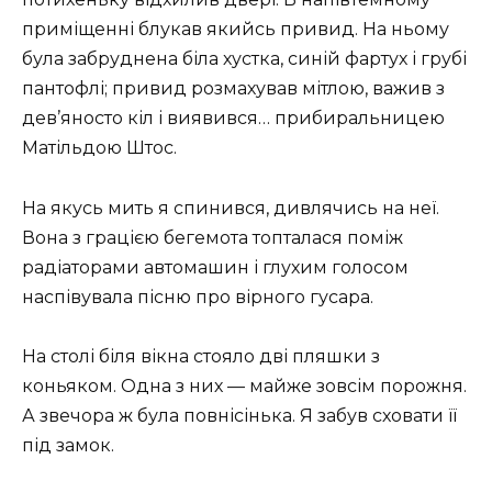
приміщенні блукав якийсь привид. На ньому
була забруднена біла хустка, синій фартух і грубі
пантофлі; привид розмахував мітлою, важив з
дев’яносто кіл і виявився… прибиральницею
Матільдою Штос.
На якусь мить я спинився, дивлячись на неї.
Вона з грацією бегемота топталася поміж
радіаторами автомашин і глухим голосом
наспівувала пісню про вірного гусара.
На столі біля вікна стояло дві пляшки з
коньяком. Одна з них — майже зовсім порожня.
А звечора ж була повнісінька. Я забув сховати її
під замок.