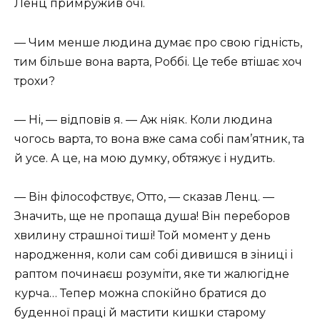
Ленц примружив очі.
— Чим менше людина думає про свою гідність,
тим більше вона варта, Роббі. Це тебе втішає хоч
трохи?
— Ні, — відповів я. — Аж ніяк. Коли людина
чогось варта, то вона вже сама собі пам’ятник, та
й усе. А це, на мою думку, обтяжує і нудить.
— Він філософствує, Отто, — сказав Ленц. —
Значить, ще не пропаща душа! Він переборов
хвилину страшної тиші! Той момент у день
народження, коли сам собі дивишся в зіниці і
раптом починаєш розуміти, яке ти жалюгідне
курча… Тепер можна спокійно братися до
буденної праці й мастити кишки старому