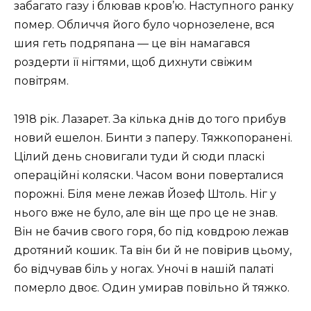
забагато газу і блював кров’ю. Наступного ранку
помер. Обличчя його було чорнозелене, вся
шия геть подряпана — це він намагався
роздерти її нігтями, щоб дихнути свіжим
повітрям.
1918 рік. Лазарет. За кілька днів до того прибув
новий ешелон. Бинти з паперу. Тяжкопоранені.
Цілий день сновигали туди й сюди пласкі
операційні коляски. Часом вони поверталися
порожні. Біля мене лежав Йозеф Штоль. Ніг у
нього вже не було, але він ще про це не знав.
Він не бачив свого горя, бо під ковдрою лежав
дротяний кошик. Та він би й не повірив цьому,
бо відчував біль у ногах. Уночі в нашій палаті
померло двоє. Один умирав повільно й тяжко.