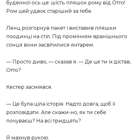
буденної ось це: шість пляшок рому від Отто!
Ром цей удвоє старіший за тебе.
Ленц розгорнув пакет і виставив пляшки
поодинці на стіл. Під промінням вранішнього
сонця вони засвітилися янтарем.
— Просто диво, — сказав я. — Де це ти їх дістав,
Отто?
Кестер засміявся.
— Це була ціла історія. Надто довга, щоб її
розповідати. Але скажи-но, як ти себе
почуваєш? На всі тридцять?
Я махнув рукою.