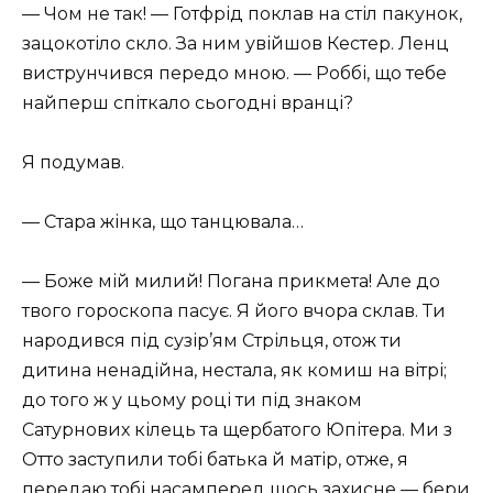
— Чом не так! — Готфрід поклав на стіл пакунок,
зацокотіло скло. За ним увійшов Кестер. Ленц
виструнчився передо мною. — Роббі, що тебе
найперш спіткало сьогодні вранці?
Я подумав.
— Стара жінка, що танцювала…
— Боже мій милий! Погана прикмета! Але до
твого гороскопа пасує. Я його вчора склав. Ти
народився під сузір’ям Стрільця, отож ти
дитина ненадійна, нестала, як комиш на вітрі;
до того ж у цьому році ти під знаком
Сатурнових кілець та щербатого Юпітера. Ми з
Отто заступили тобі батька й матір, отже, я
передаю тобі насамперед щось захисне — бери