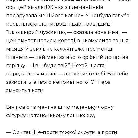
ось цей амулет! Жінка з племені інків
подарувала мені його колись. У неї була голуба
кров, пласкі стопи, воші і дар провидиці.
“Білошкірий чужинцю, — сказала вона мені, —
цей амулет носили королі, в ньому сила сонця,
місяця й землі, не кажучи вже про менші
планети — дай мені за нього срібний долар на
горілку — і він буде твій”. Нехай щастя
передасться й далі — дарую його тобі. Він тебе
захистить, а твого непривітного Юпітера
змусить тікати.
Він повісив мені на шию маленьку чорну
фігурку на тоненькому ланцюжку,
— Ось так! Це-проти тяжкої скрути, а проти