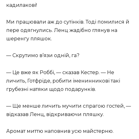
кадилакові!
Ми працювали аж до сутінків. Тоді помилися й
пере одягнулись. Ленц жадібно глянув на
шеренгу пляшок.
— Скрутимо в’язи одній, га?
— Це вже як Роббі, — сказав Кестер. — Не
личить, Готфріде, робити іменинникові такі
грубезні натяки щодо подарунків.
— Ще менше личить мучити спрагою гостей, —
відказав Ленц, відкриваючи пляшку.
Аромат миттю наповнив усю майстерню.