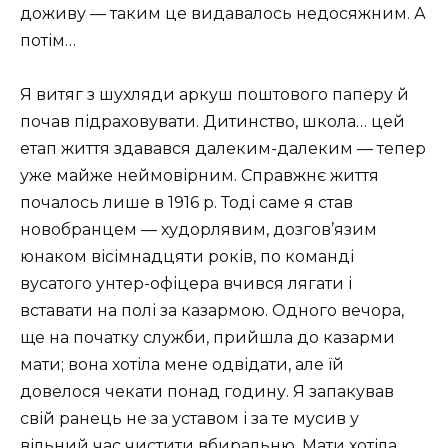
доживу — таким це видавалось недосяжним. А
потім…
Я витяг з шухляди аркуш поштового паперу й
почав підраховувати. Дитинство, школа… цей
етап життя здавався далеким-далеким — тепер
уже майже неймовірним. Справжнє життя
почалось лише в 1916 р. Тоді саме я став
новобранцем — худорлявим, дозгов’язим
юнаком вісімнадцяти років, по команді
вусатого унтер-офіцера вчився лягати і
вставати на полі за казармою. Одного вечора,
ще на початку служби, прийшла до казарми
мати; вона хотіла мене одвідати, але їй
довелося чекати понад годину. Я запакував
свій ранець не за уставом і за те мусив у
вільний час чистити вбиральню. Мати хотіла