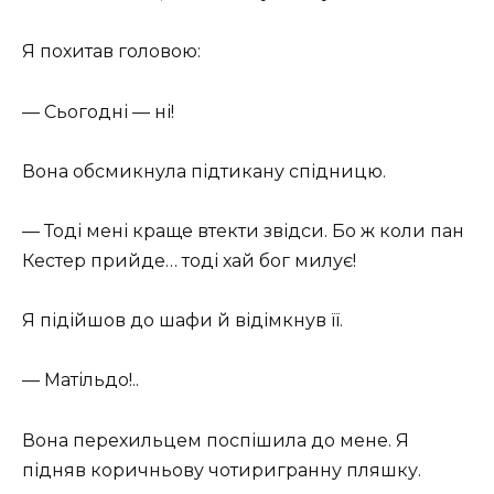
Я похитав головою:
— Сьогодні — ні!
Вона обсмикнула підтикану спідницю.
— Тоді мені краще втекти звідси. Бо ж коли пан
Кестер прийде… тоді хай бог милує!
Я підійшов до шафи й відімкнув її.
— Матільдо!..
Вона перехильцем поспішила до мене. Я
підняв коричньову чотиригранну пляшку.