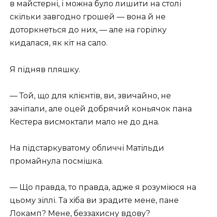
в майстерні, і можна було лишити на столі
скільки завгодно грошей — вона й не
доторкнеться до них, — але на горілку
кидалася, як кіт на сало.
Я підняв пляшку.
— Той, що для клієнтів, ви, звичайно, не
зачіпали, але оцей добрячий коньячок пана
Кестера висмоктали мало не до дна.
На підстаркуватому обличчі Матільди
промайнула посмішка.
— Що правда, то правда, адже я розуміюся на
цьому зіллі. Та хіба ви зрадите мене, пане
Локамп? Мене, беззахисну вдову?