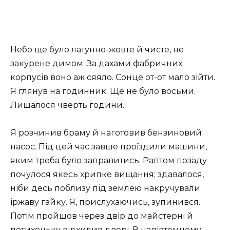
Небо ще було латунно-жовте й чисте, не
закурене димом. За дахами фабричних
корпусів воно аж сяяло. Сонце от-от мало зійти.
Я глянув на годинник. Ще не було восьми.
Лишалося чверть години.
Я розчинив браму й наготовив бензиновий
насос. Під цей час завше проїздили машини,
яким треба було заправитись. Раптом позаду
почулося якесь хрипке вищання; здавалося,
ніби десь поблизу під землею накручували
іржаву гайку. Я, прислухаючись, зупинився.
Потім пройшов через двір до майстерні й
потихеньку відхилив двері. В напівтемному