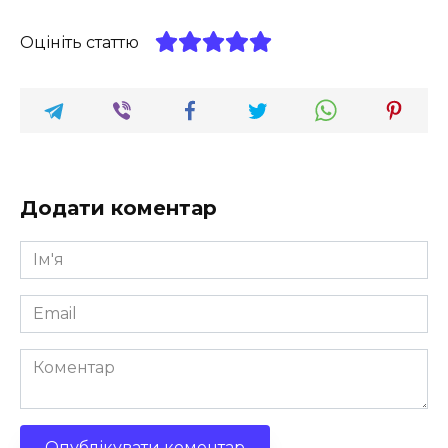
Оцініть статтю
Додати коментар
Ім'я
*
Email
*
Коментар