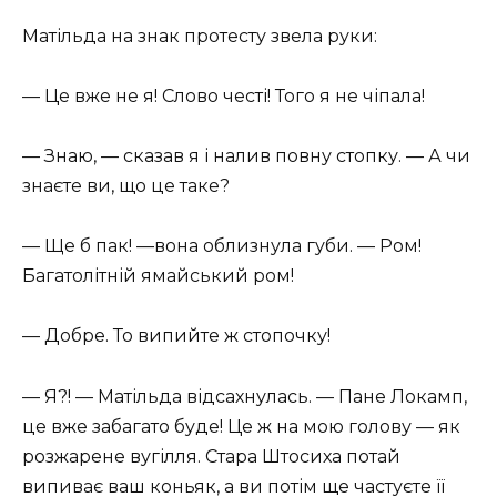
Матільда на знак протесту звела руки:
— Це вже не я! Слово честі! Того я не чіпала!
— Знаю, — сказав я і налив повну стопку. — А чи
знаєте ви, що це таке?
— Ще б пак! —вона облизнула губи. — Ром!
Багатолітній ямайський ром!
— Добре. То випийте ж стопочку!
— Я?! — Матільда відсахнулась. — Пане Локамп,
це вже забагато буде! Це ж на мою голову — як
розжарене вугілля. Стара Штосиха потай
випиває ваш коньяк, а ви потім ще частуєте її