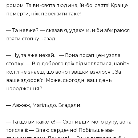
ромом. Та ви-свята людина, їй-бо, свята! Краще
померти, ніж пережити таке!..
— Та невже? — сказав я, удаючи, ніби збираюся
взяти стопку назад.
— Ну, та вже нехай… — Вона похапцем узяла
стопку. — Від доброго гріх відмовлятися, навіть
коли не знаєш, що воно і звідки взялося… За
ваше здоров’я! Може, сьогодні ваш день
народження?
— Авжеж, Матільдо. Вгадали.
— Та що ви кажете! — Схопивши мого руку, вона
трясла її: — Вітаю сердечно! Побільше вам