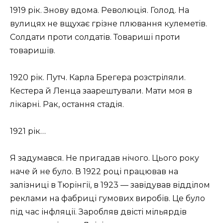
1919 рік. Знову вдома. Революція. Голод. На
вулицях не вщухає грізне плювання кулеметів.
Солдати проти солдатів. Товариші проти
товаришів.
1920 рік. Путч. Карла Брегера розстріляли.
Кестера й Ленца заарештували. Мати моя в
лікарні. Рак, остання стадія.
1921 рік…
Я задумався. Не пригадав нічого. Цього року
наче й не було. В 1922 році працював на
залізниці в Тюрінгії, в 1923 — завідував відділом
реклами на фабриці гумових виробів. Це було
під час інфляції. Заробляв двісті мільярдів