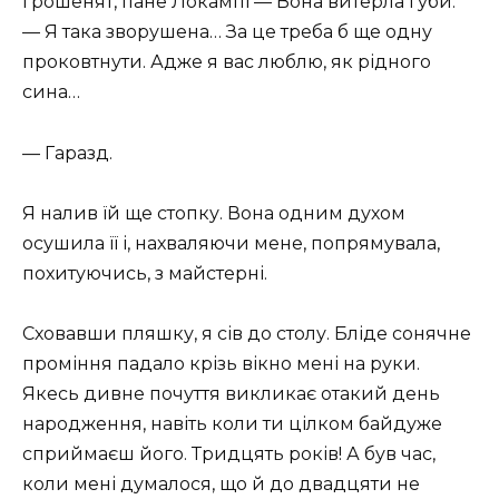
грошенят, пане Локампі — Вона витерла губи.
— Я така зворушена… За це треба б ще одну
проковтнути. Адже я вас люблю, як рідного
сина…
— Гаразд.
Я налив їй ще стопку. Вона одним духом
осушила її і, нахваляючи мене, попрямувала,
похитуючись, з майстерні.
Сховавши пляшку, я сів до столу. Бліде сонячне
проміння падало крізь вікно мені на руки.
Якесь дивне почуття викликає отакий день
народження, навіть коли ти цілком байдуже
сприймаєш його. Тридцять років! А був час,
коли мені думалося, що й до двадцяти не