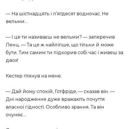
— На шістнадцять і п’ятдесят водночас. Не
вельми…
— І це ти називаєш не вельми? — заперечив
Ленц. — Та це ж найліпше, що тільки й може
бути. Тим самим ти підкорив собі час і живеш за
двох!
Кестер глянув на мене.
— Дай йому спокій, Готфріде, — сказав він. —
Дні народження дуже вражають почуття
власної гідності. Особливо зрання. Та він
очуняє…