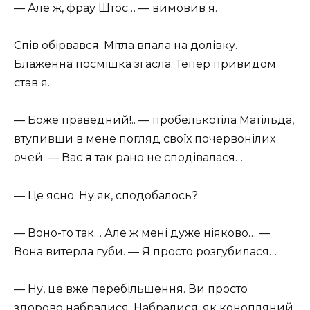
— Але ж, фрау Штос… — вимовив я.
Спів обірвався. Мітла впала на долівку.
Блаженна посмішка згасла. Тепер привидом
став я.
— Боже праведний!.. — пробелькотіла Матільда,
втупивши в мене погляд своїх почервонілих
очей. — Вас я так рано не сподівалася…
— Це ясно. Ну як, сподобалось?
— Воно-то так… Але ж мені дуже ніяково… —
Вона витерла губи. — Я просто розгубилася…
— Ну, це вже перебільшення. Ви просто
здорово набралися. Набралися, як конопляний