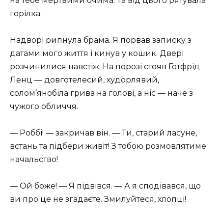
на тебе мертвими очима. Та від цього рятувала
горілка.
Надворі рипнула брама. Я порвав записку з
датами мого життя і кинув у кошик. Двері
розчинилися навстіж. На порозі стояв Готфрід
Ленц — довготелесий, худорлявий,
солом’янобіла грива на голові, а ніс — наче з
чужого обличчя.
— Роббі! — закричав він. — Ти, старий ласуне,
встань та підбери живіт! З тобою розмовлятиме
начальство!
— Ой боже! — Я підвівся. — А я сподівався, що
ви про це не згадаєте. Змилуйтеся, хлопці!