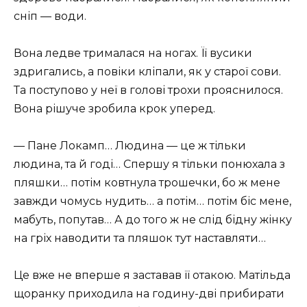
сніп — води.
Вона ледве трималася на ногах. Її вусики
здригались, а повіки кліпали, як у старої сови.
Та поступово у неї в голові трохи прояснилося.
Вона рішуче зробила крок уперед.
— Пане Локамп… Людина — це ж тільки
людина, та й годі… Спершу я тільки понюхала з
пляшки… потім ковтнула трошечки, бо ж мене
завжди чомусь нудить… а потім… потім біс мене,
мабуть, попутав… А до того ж не слід бідну жінку
на гріх наводити та пляшок тут наставляти…
Це вже не вперше я заставав її отакою. Матільда
щоранку приходила на годину-дві прибирати