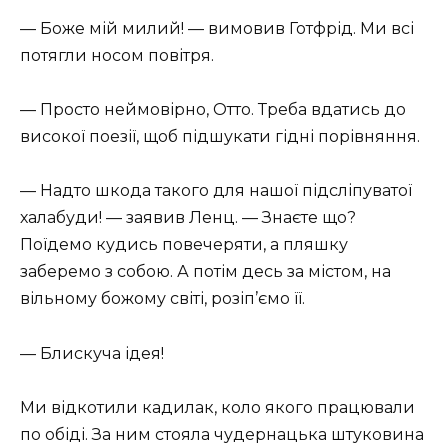
— Боже мій милий! — вимовив Готфрід. Ми всі
потягли носом повітря.
— Просто неймовірно, Отто. Треба вдатись до
високої поезії, щоб підшукати гідні порівняння.
— Надто шкода такого для нашої підсліпуватої
халабуди! — заявив Ленц. — Знаєте що?
Поїдемо кудись повечеряти, а пляшку
заберемо з собою. А потім десь за містом, на
вільному божому світі, розіп’ємо її.
— Блискуча ідея!
Ми відкотили кадилак, коло якого працювали
по обіді. За ним стояла чудернацька штуковина