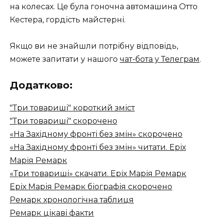
на колесах. Це була гоночна автомашина Отто
Кестера, гордість майстерні.
Якщо ви не знайшли потрібну відповідь,
можете запитати у нашого
чат-бота у Телеграм
.
Додатково:
"Три товариші" короткий зміст
"Три товариші" скорочено
«На Західному фронті без змін» скорочено
«На Західному фронті без змін» читати. Еріх
Марія Ремарк
«Три товариші» скачати. Еріх Марія Ремарк
Еріх Марія Ремарк біографія скорочено
Ремарк хронологічна таблиця
Ремарк цікаві факти