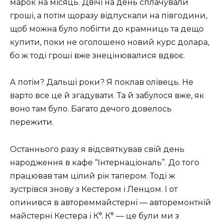
марок на місяць. Двічі на день сплачували
гроші, а потім щоразу відпускали на півгодини,
щоб можна було побігти до крамниць та дещо
купити, поки не оголошено новий курс долара,
бо ж тоді гроші вже знецінювалися вдвоє.
А потім? Дальші роки? Я поклав олівець. Не
варто все це й згадувати. Та й забулося вже, як
воно там було. Багато дечого довелось
пережити.
Останнього разу я відсвяткував свій день
народження в кафе “Інтернаціональ”. До того
працював там цілий рік тапером. Тоді ж
зустрівся знову з Кестером і Ленцом. І от
опинився в автореммайстерні — авторемонтній
майстерні Кестера і К°. К° — це були ми з