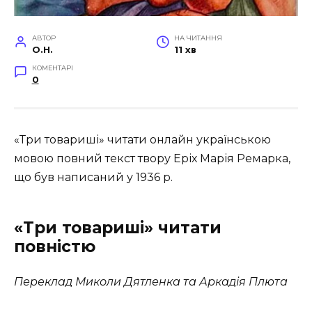
АВТОР
НА ЧИТАННЯ
O.H.
11 хв
КОМЕНТАРІ
0
«Три товариші» читати онлайн українською
мовою повний текст твору Еріх Марія Ремарка,
що був написаний у 1936 р.
«Три товариші» читати
повністю
Переклад Миколи Дятленка та Аркадія Плюта