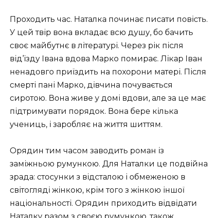
Проходить час. Наталка починає писати повість.
У цей твір вона вкладає всю душу, бо бачить
своє майбутнє в літературі. Через рік після
від’їзду Івана вдова Марко помирає. Лікар Іван
ненадовго приїздить на похорони матері. Після
смерті пані Марко, дівчина почувається
сиротою. Вона живе у домі вдови, але за це має
підтримувати порядок. Вона бере кілька
учениць, і заробляє на життя шиттям.
Орядин тим часом заводить роман із
заміжньою румункою. Для Наталки це подвійна
зрада: стосунки з відсталою і обмеженою в
світогляді жінкою, крім того з жінкою іншої
національності. Орядин приходить відвідати
Наталку разом з своєю румункою, також