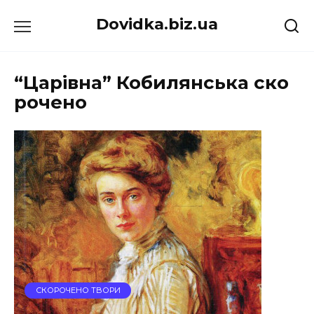
Перейти
Dovidka.biz.ua
до
вмісту
“Царівна” Кобилянська ско
рочено
СКОРОЧЕНО ТВОРИ