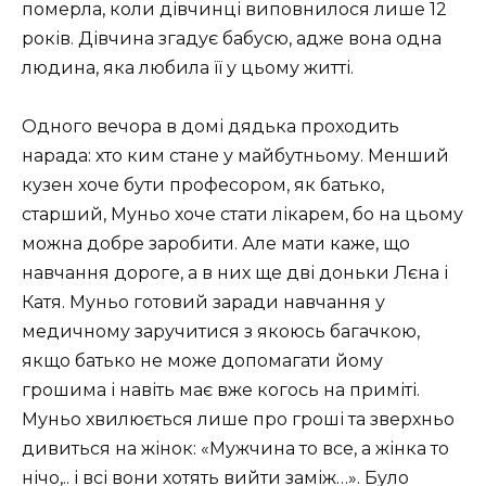
померла, коли дівчинці виповнилося лише 12
років. Дівчина згадує бабусю, адже вона одна
людина, яка любила її у цьому житті.
Одного вечора в домі дядька проходить
нарада: хто ким стане у майбутньому. Менший
кузен хоче бути професором, як батько,
старший, Муньо хоче стати лікарем, бо на цьому
можна добре заробити. Але мати каже, що
навчання дороге, а в них ще дві доньки Лєна і
Катя. Муньо готовий заради навчання у
медичному заручитися з якоюсь багачкою,
якщо батько не може допомагати йому
грошима і навіть має вже когось на приміті.
Муньо хвилюється лише про гроші та зверхньо
дивиться на жінок: «Мужчина то все, а жінка то
нічо,.. і всі вони хотять вийти заміж…». Було