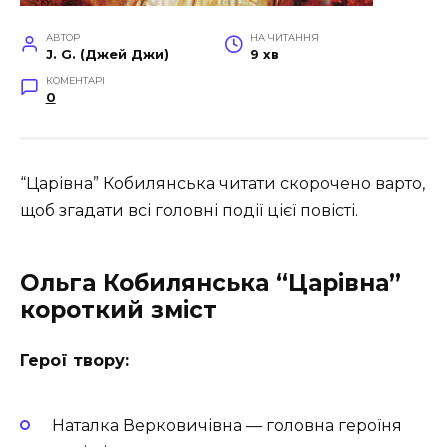
АВТОР
НА ЧИТАННЯ
J. G. (Джей Джи)
9 хв
КОМЕНТАРІ
0
“Царівна” Кобилянська читати скорочено варто,
щоб згадати всі головні події цієї повісті.
Ольга Кобилянська
“Царівна”
короткий зміст
Герої твору:
Наталка Верковичівна — головна героїня