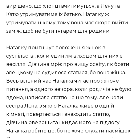
вирішено, що хлопці вчитимуться, а Лєну та
Катю утримуватиме їх батько. Наталку ж
утримувати нікому, тому вона має скоро вийти
заміж, щоб не бути тягарем для родини.
Наталку пригнічує положення жінок в
суспільстві, коли єдиним виходом для них є
весілля. Дівчина мріє про вищу освіту, як брати,
але цьому не судилося статися, бо вона жінка.
Весь вільний час Наталка читає про жіноче
питання, а одного вечора, коли родичів не було
вдома, написала статтю на цю тему. Але коли
сестра Лєна, з якою Наталка живе в одній
кімнаті, повертається і знаходить статтю,
дівчина рве зошита і кидає його на підлогу.
Наталка робить це, бо не хоче слухати насмішок