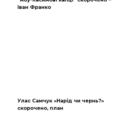
Іван Франко
Улас Самчук «Нарід чи чернь?»
скорочено, план