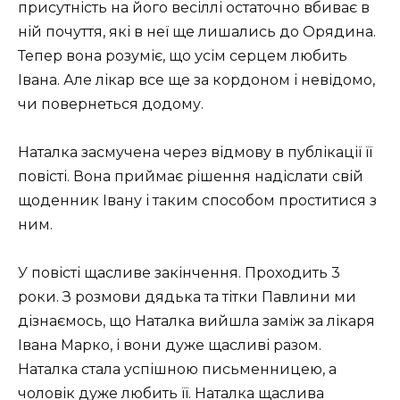
присутність на його весіллі остаточно вбиває в
ній почуття, які в неї ще лишались до Орядина.
Тепер вона розуміє, що усім серцем любить
Івана. Але лікар все ще за кордоном і невідомо,
чи повернеться додому.
Наталка засмучена через відмову в публікації її
повісті. Вона приймає рішення надіслати свій
щоденник Івану і таким способом проститися з
ним.
У повісті щасливе закінчення. Проходить 3
роки. З розмови дядька та тітки Павлини ми
дізнаємось, що Наталка вийшла заміж за лікаря
Івана Марко, і вони дуже щасливі разом.
Наталка стала успішною письменницею, а
чоловік дуже любить її. Наталка щаслива