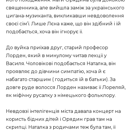
священника, але вийшла заміж за українського
цигана-музиканта, викликавши невдоволення
своєї сім’ї. Лише Лєна каже, що він здібний і їй
подобається, хоча він ігнорує її.
До вуйка приїхав друг, старий професор
Лорден, який в минулому читав лекції у
Василя. Чоловікові подобається Наталка, він
проявляє до дівчини симпатію, хоча й є
набагато старшим ( годиться їй в батьки). За
довге руде волосся Лорден називає її Лореляй,
як міфічну русалку з німецького фольклору.
Невдовзі інтелігенція міста давала концерт на
користь бідних дітей і Орядин грав там на
скрипці. Наталка з родичами теж була там, її