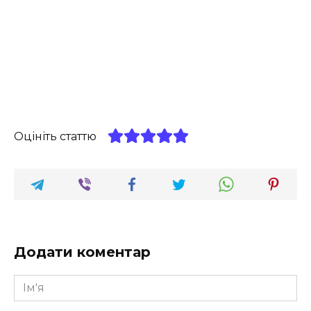
Оцініть статтю
Додати коментар
Ім'я
*