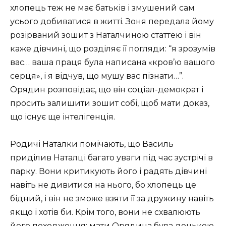
хлопець теж не має батьків і змушений сам
усього добиватися в житті. Зоня передала йому
розірваний зошит з Наталчиною статтею і він
каже дівчині, що розділяє її погляди: “я зрозумів
вас… ваша праця була написана «кров’ю вашого
серця», і я відчув, що мушу вас пізнати…”.
Орядин розповідає, що він соціал-демократ і
просить залишити зошит собі, щоб мати доказ,
що існує ще інтелігенція.
Родичі Наталки помічають, що Василь
приділив Наталці багато уваги під час зустрічі в
парку. Вони критикують його і радять дівчині
навіть не дивитися на нього, бо хлопець це
бідний, і він не зможе взяти її за дружину навіть
якщо і хотів би. Крім того, вони не схвалюють
його походження: мати Орядина була донькою