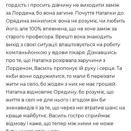
гордість і просить дівчину не виходити заміж
за Лордена, бо вона загине. Почуття Наталки до
Орядина змінилися: вона не розуміє, чи любить
його, але 100% впевнена, що не хоче заміж за
старого професора. Врешті вона знаходить
вихід з своєї ситуації: влаштовується на роботу
компаньйонкою у вдови лікаря. Дізнавшись
про те, що Наталка розірвала заручини з
Лорденом, Василь пропонує їй руку і серце. Та
якби вони одружилися, то мали б переїхати
жити на село, бо жоден з них не має грошей.
Наталка відмовляє Орядину, бо розуміє, що
життя в селі не для нього і згодом він би
зненавидів її за те, що через неї втратив шанс на
краще майбутнє. Василь гостро сприймає
відмову і каже, що тепер між ними не може