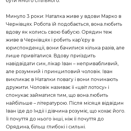
бути нічого спільного.
Минуло 3 роки: Наталка живе у вдови Марко в
Чернівцях. Робота їй подобається, вона любить
вдову як колись свою бабусю. Орядин теж
живе в Чернівцях і робить кар’єру в
юриспонденції, вони бачилися кілька разів, але
лише привіталися. Вдову приїздить
навідвідати син, лікар Іван – непривабливий,
але розумний і принциповий чоловік. Іван
викликає в Наталки повагу і вони починають
дружити. Чоловік називає її «цвіт лотосу» і
спонукає займатися тим, що вона любить
найбільше – літературою. Після місяця відвідин
Іван їде до Індії і дівчина розуміє, що кохає його.
Її почуття до нього інші, ніж її почуття до
Орядина, більш глибокі і сильні.