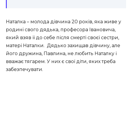
Наталка – молода дівчина 20 років, яка живе у
родині свого дядька, професора Івановича,
який взяв її до себе після смерті своєї сестри,
матері Наталки. Дядько захищав дівчину, але
його дружина, Павлина, не любить Наталку і
вважає тягарем. У них є свої діти, яких треба
забезпечувати.