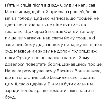
П’ять місяців після від’їзду Орядин написав
Маєвському, щоб той прислав грошей, бо він
мліє з голоду. Дядько написав, що грошей не
дасть поки хлопець не піде вчитись на
теологію. Ще через 5 місяців Орядин знову
пише, вимагаючи надіслати йому гроші, які
залишив йому дід, в іншому випадку він піде в
суд. Маєвський знову не допоміг хлопцю аж
поки Орядин не погрався в карти і йому
довелося повертати борги. Дізнавшись про це,
Наталка розчарувалася у Василю. Вона вважає,
що він споганив себе безсильністю і зрадив
цим її, свою царівну. Він мав бути сильним
заради неї, бо краще померти, ніж впасти в
бруд.