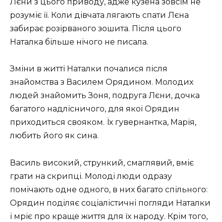
Лєни з цього приводу, адже кузена зовсім не
розуміє її. Коли дівчата лягають спати Лєна
забирає розірваного зошита. Після цього
Наталка більше нічого не писала.
Зміни в житті Наталки почалися після
знайомства з Василем Орядином. Молодих
людей знайомить Зоня, подруга Лєни, дочка
багатого надлісничого, для якої Орядин
приходиться свояком. Їх гувернантка, Марія,
любить його як сина.
Василь високий, стрункий, смаглявий, вміє
грати на скрипці. Молоді люди одразу
помічають одне одного, в них багато спільного:
Орядин поділяє соціалістичні погляди Наталки
і мріє про краще життя для їх народу. Крім того,