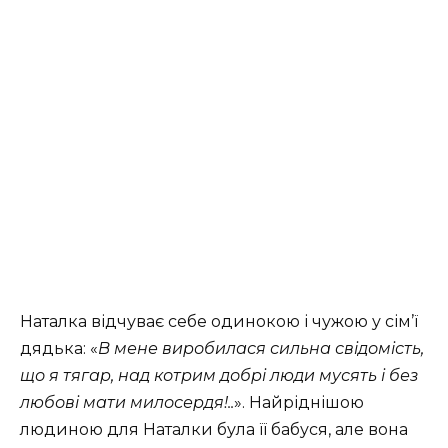
Наталка відчуває себе одинокою і чужою у сім’ї
дядька: «
В мене виробилася сильна свідомість,
що я тягар, над котрим добрі люди мусять і без
любові мати милосердя!..
». Найріднішою
людиною для Наталки була її бабуся, але вона