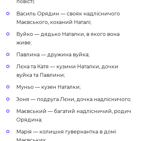
повісті;
Василь Орядин — свояк надлісничого
Маєвського, коханий Наталі;
Вуйко — дядько Наталки, в якого вона
живе;
Павлина — дружина вуйка;
Лєна та Катя — кузини Наталки, дочки
вуйка та Павлини;
Муньо — кузен Наталки;
Зоня — подруга Лєни, дочка надлісничого;
Маєвський — багатий надлісничий, родич
Орядина;
Марія — колишня гувернантка в домі
Маєвських;