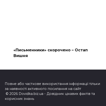
«Письменники» скорочено – Остап
Вишня
Повне або часткове використання інформації тільки
за наявності активного посилання на сайт
© 2026 Dovidka.biz.ua - Довідник цікавих фактів та
корисних знань