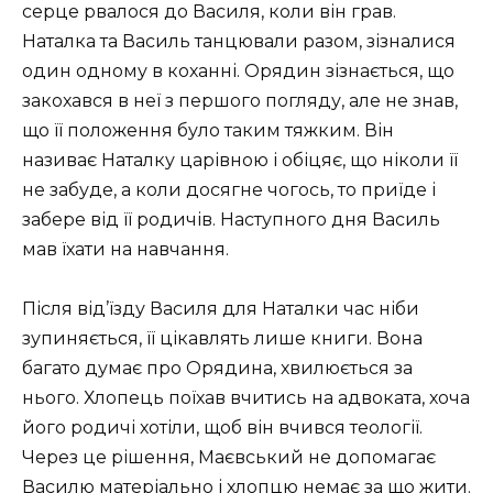
серце рвалося до Василя, коли він грав.
Наталка та Василь танцювали разом, зізналися
один одному в коханні. Орядин зізнається, що
закохався в неї з першого погляду, але не знав,
що її положення було таким тяжким. Він
називає Наталку царівною і обіцяє, що ніколи її
не забуде, а коли досягне чогось, то приїде і
забере від її родичів. Наступного дня Василь
мав їхати на навчання.
Після від’їзду Василя для Наталки час ніби
зупиняється, її цікавлять лише книги. Вона
багато думає про Орядина, хвилюється за
нього. Хлопець поїхав вчитись на адвоката, хоча
його родичі хотіли, щоб він вчився теології.
Через це рішення, Маєвський не допомагає
Василю матеріально і хлопцю немає за що жити.