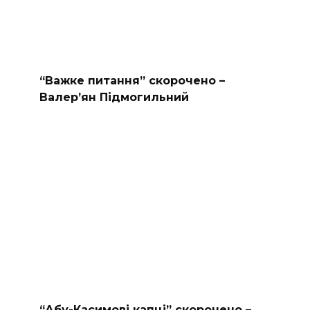
“Важке питання” скорочено –
Валер’ян Підмогильний
“Абу-Касимові капці” скорочено –