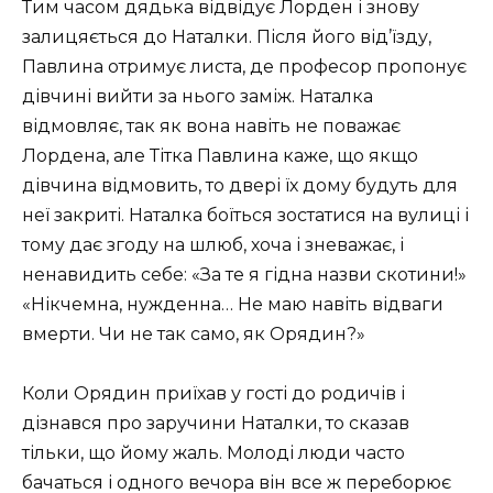
Тим часом дядька відвідує Лорден і знову
залицяється до Наталки. Після його від’їзду,
Павлина отримує листа, де професор пропонує
дівчині вийти за нього заміж. Наталка
відмовляє, так як вона навіть не поважає
Лордена, але Тітка Павлина каже, що якщо
дівчина відмовить, то двері їх дому будуть для
неї закриті. Наталка боїться зостатися на вулиці і
тому дає згоду на шлюб, хоча і зневажає, і
ненавидить себе: «За те я гідна назви скотини!»
«Нікчемна, нужденна… Не маю навіть відваги
вмерти. Чи не так само, як Орядин?»
Коли Орядин приїхав у гості до родичів і
дізнався про заручини Наталки, то сказав
тільки, що йому жаль. Молоді люди часто
бачаться і одного вечора він все ж переборює