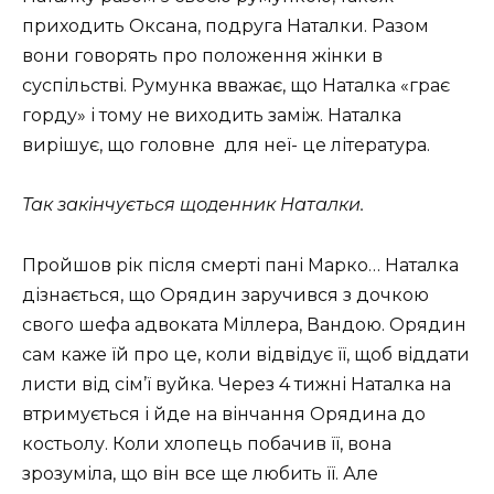
приходить Оксана, подруга Наталки. Разом
вони говорять про положення жінки в
суспільстві. Румунка вважає, що Наталка «грає
горду» і тому не виходить заміж. Наталка
вирішує, що головне для неї- це література.
Так закінчується щоденник Наталки.
Пройшов рік після смерті пані Марко… Наталка
дізнається, що Орядин заручився з дочкою
свого шефа адвоката Міллера, Вандою. Орядин
сам каже їй про це, коли відвідує її, щоб віддати
листи від сім’ї вуйка. Через 4 тижні Наталка на
втримується і йде на вінчання Орядина до
костьолу. Коли хлопець побачив її, вона
зрозуміла, що він все ще любить її. Але