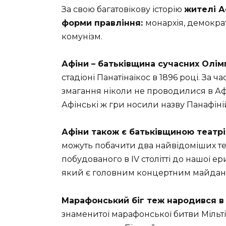
За свою багатовікову історію
жителі А
форми правління:
монархія, демократ
комунізм.
Афіни – батьківщина сучасних Олімп
стадіоні Панатінаїкос в 1896 році. За ч
змагання ніколи не проводилися в Афі
Афінські ж гри носили назву Панафіній
Афіни також є батьківщиною театрі
можуть побачити два найвідоміших теат
побудованого в IV столітті до нашої е
який є головним концертним майдан
Марафонський біг теж народився в
знаменитої марафонської битви Мільті