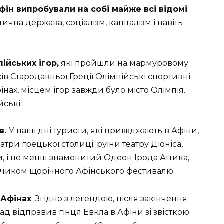
фін випробували на собі майже всі відомі
ична держава, соціалізм, капіталізм і навіть
ійських ігор,
які пройшли на мармуровому
асів Стародавньої Греції Олімпійські спортивні
нах, місцем ігор завжди було місто Олімпія.
ські.
в.
У наші дні туристи, які приїжджають в Афіни,
ри грецької столиці: руїни театру Діоніса,
ри, і не менш знаменитий Одеон Ірода Аттика,
чиком щорічного Афінського фестивалю.
 Афінах
. Згідно з легендою, після закінчення
ад відправив гінця Евкла в Афіни зі звісткою