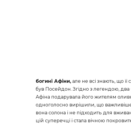
богині Афіни,
але не всі знають, що ї
був Посейдон. Згідно з легендою, дв
Афіна подарувала його жителям оливк
одноголосно вирішили, що важливіше в
вона солона і не підходить для вживан
цій суперечці і стала вічною покровит