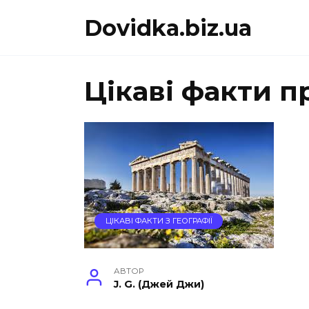
Перейти
Dovidka.biz.ua
до
вмісту
Цікаві факти п
ЦІКАВІ ФАКТИ З ГЕОГРАФІЇ
АВТОР
J. G. (Джей Джи)