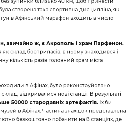
 без зупинки близько 40 км, щоб принести
 була створена така спортивна дисципліна, як
ігунів Афінський марафон входить в число
, звичайно ж, є Акрополь і храм Парфенон.
як склад боєприпасів, в ньому знаходився і
нну кількість разів головний храм міста
проходили в Афінах, було реконструйовано
склад, відкривалися нові станції. В результаті
ше 50000 стародавніх артефактів.
Їх би
музей в Афінах. Частина знахідок представлена
солютно безкоштовно побачити на 8 станціях, де