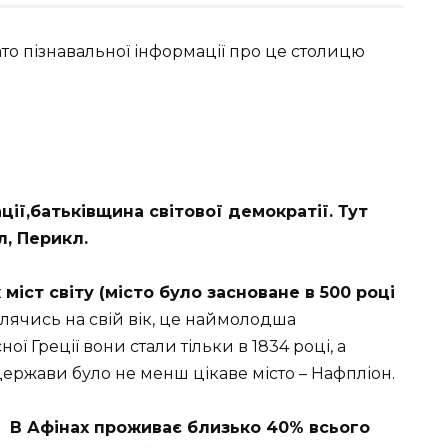
ато пізнавальної інформації про це столицю
ції,батьківщина світової демократії. Тут
, Перикл.
міст світу (місто було засноване в 500 році
влячись на свій вік, це наймолодша
ї Греції вони стали тільки в 1834 році, а
ержави було не менш цікаве місто – Нафпліон.
В Афінах проживає близько 40% всього