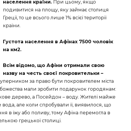
населення країни.
При цьому, якщо
подивитися на площу, яку займає столиця
Греції, то це всього лише 1% всієї території
країни.
Густота населення в Афінах 7500 чоловік
на км2.
Всім відомо, що Афіни отримали свою
назву на честь своєї покровительки –
ї суперником за право бути покровителем міста
а божества мали зробити подарунок городянам:
ове дерево, а Посейдон – воду. Жителі майже
ода, але коли спробували її, виявилося, що
ня в їжу або поливу, тому Афіна перемогла в
елькою грецької столиці.