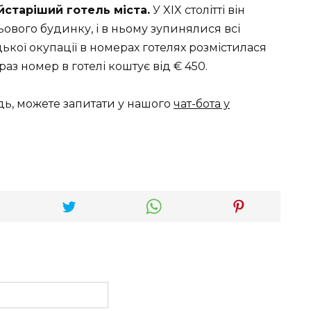
йстаріший готель міста.
У XIX столітті він
ьового будинку, і в ньому зупинялися всі
цької окупації в номерах готелях розмістилася
аз номер в готелі коштує від € 450.
дь, можете запитати у нашого
чат-бота у