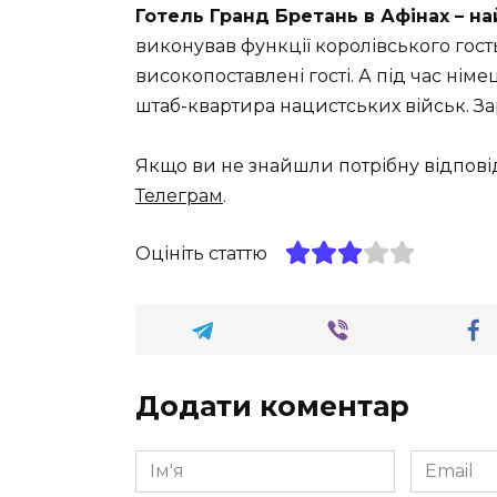
Готель Гранд Бретань в Афінах – на
виконував функції королівського гост
високопоставлені гості. А під час німе
штаб-квартира нацистських військ. Зар
Якщо ви не знайшли потрібну відпові
Телеграм
.
Оцініть статтю
Додати коментар
Ім'я
Email
*
*