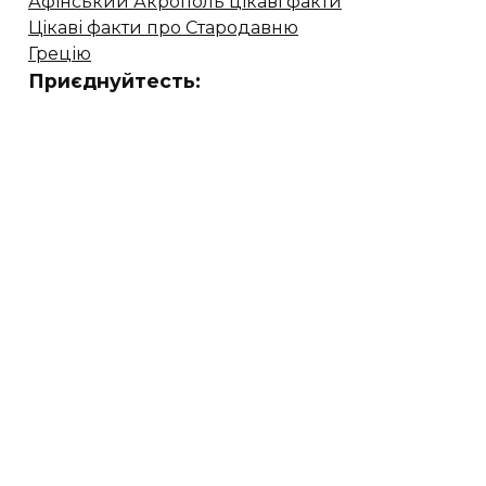
Афінський Акрополь цікаві факти
Цікаві факти про Стародавню
Грецію
Приєднуйтесть: