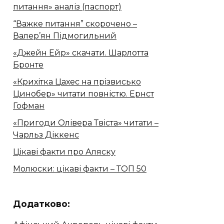
питання» аналіз (паспорт)
“Важке питання” скорочено –
Валер’ян Підмогильний
«Джейн Ейр» скачати. Шарлотта
Бронте
«Крихітка Цахес на прізвисько
Цинобер» читати повністю. Ернст
Гофман
«Пригоди Олівера Твіста» читати –
Чарльз Діккенс
Цікаві факти про Аляску
Молюски: цікаві факти – ТОП 50
Додатково: