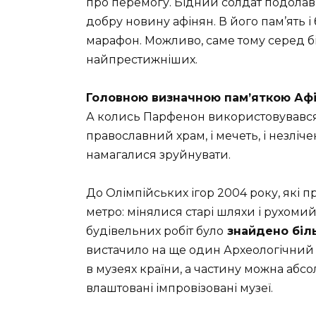
про перемогу. Бідний солдат подолав
добру новину афінян. В його пам’ять і
марафон. Можливо, саме тому серед б
найпрестижніших.
Головною визначною пам’яткою Афін
А колись Парфенон використовувався 
православний храм, і мечеть, і незліче
намагалися зруйнувати.
До Олімпійських ігор 2004 року, які 
метро: мінялися старі шляхи і рухомий 
будівельних робіт було
знайдено біль
вистачило на ще один Археологічний 
​​в музеях країни, а частину можна аб
влаштовані імпровізовані музеї.