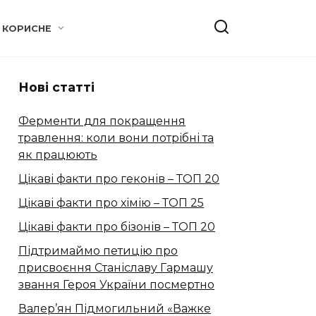
КОРИСНЕ
Нові статті
Ферменти для покращення
травлення: коли вони потрібні та
як працюють
Цікаві факти про геконів – ТОП 20
Цікаві факти про хімію – ТОП 25
Цікаві факти про бізонів – ТОП 20
Підтримаймо петицію про
присвоєння Станіславу Гармашу
звання Героя України посмертно
Валер’ян Підмогильний «Важке