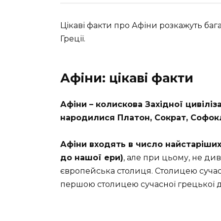
Цікаві факти про Афіни розкажуть баг
Греції.
Афіни: цікаві факти
Афіни – колискова Західної цивіліза
народилися Платон, Сократ, Софокл
Афіни входять в число найстаріших 
до нашої ери)
, але при цьому, не ди
європейська столиця. Столицею сучасно
першою столицею сучасної грецької д