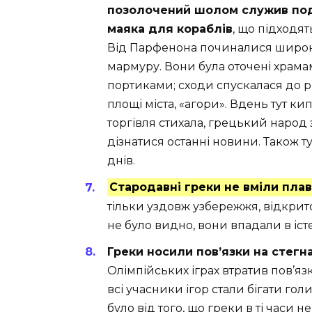
позолочений шолом служив по
маяка для кораблів
, що підходять
Від Парфенона починалися широк
мармуру. Вони була оточені храма
портиками; сходи спускалася до 
площі міста, «агори». Вдень тут кип
торгівля стихала, грецький народ 
дізнатися останні новини. Також т
днів.
Стародавні греки не вміли плав
тільки уздовж узбережжя, відкрит
не було видно, вони впадали в іст
Греки носили пов’язки на стегн
Олімпійських іграх втратив пов’яз
всі учасники ігор стали бігати гол
було від того, що греки в ті часи н