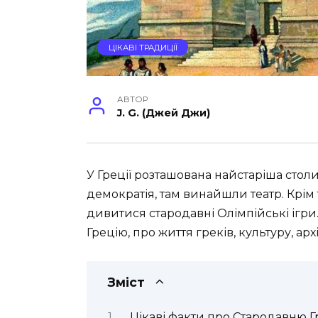
ЦІКАВІ ТРАДИЦІЇ
АВТОР
J. G. (Джей Джи)
У Греції розташована найстаріша стол
демократія, там винайшли театр.
Крім 
дивитися стародавні Олімпійські ігри
Грецію, про життя греків, культуру, архіт
Зміст
Цікаві факти про Стародавню Г