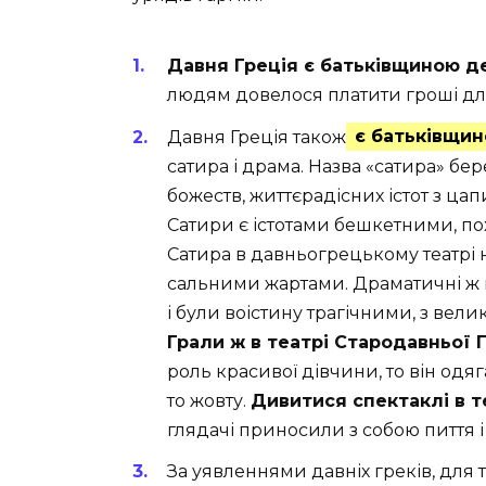
Давня Греція є батьківщиною д
людям довелося платити гроші для
Давня Греція також
є батьківщин
сатира і драма. Назва «сатира» бере
божеств, життєрадісних істот з ца
Сатири є істотами бешкетними, п
Сатира в давньогрецькому театрі 
сальними жартами. Драматичні ж 
і були воістину трагічними, з вели
Грали ж в театрі Стародавньої Г
роль красивої дівчини, то він одя
то жовту.
Дивитися спектаклі в т
глядачі приносили з собою пиття і 
За уявленнями давніх греків, для 