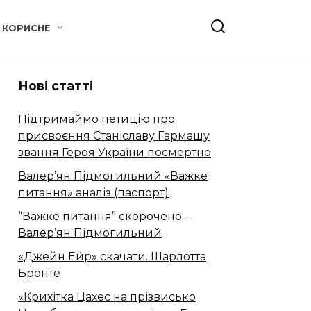
КОРИСНЕ
Нові статті
Підтримаймо петицію про
присвоєння Станіславу Гармашу
звання Героя України посмертно
Валер’ян Підмогильний «Важке
питання» аналіз (паспорт)
“Важке питання” скорочено –
Валер’ян Підмогильний
«Джейн Ейр» скачати. Шарлотта
Бронте
«Крихітка Цахес на прізвисько