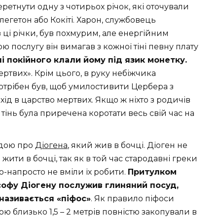
етнути одну з чотирьох річок, які оточували
флегетон або Кокіті. Харон, службовець
 ці річки, був похмурим, але енергійним
ою послугу він вимагав з кожної тіні певну плату
і покійного клали йому під язик монетку.
ертвих». Крім цього, в руку небіжчика
отрібен був, щоб умилостивити Цербера з
ід в царство мертвих. Якщо ж ніхто з родичів
 тінь була приречена коротати весь свій час на
ндою про
Діогена
, який жив в бочці. Діоген не
 жити в бочці, так як в той
час стародавні греки
о-напросто не вміли їх робити.
Притулком
софу Діогену послужив глиняний посуд,
називається «піфос»
. Як правило піфоси
ою близько 1,5 – 2 метрів повністю закопували в