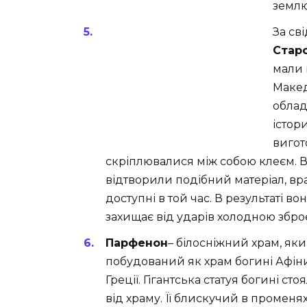
землю
За св
Старо
мали 
Макед
облад
істор
вигот
скріплювалися між собою клеєм. Вч
відтворили подібний матеріал, вра
доступні в той час. В результаті 
захищає від ударів холодною зброєю
Парфенон
– білосніжний храм, як
побудований як храм богині Афіни
Греції. Гігантська статуя богині
стоя
від храму. Її блискучий в променя