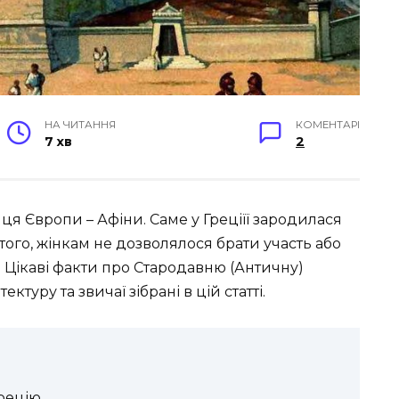
НА ЧИТАННЯ
КОМЕНТАРІ
7 хв
2
иця Європи – Афіни.
Саме у Греціїї зародилася
того, жінкам не дозволялося брати участь або
. Цікаві факти про Стародавню (Античну)
ектуру та звичаї зібрані в цій статті.
рецію