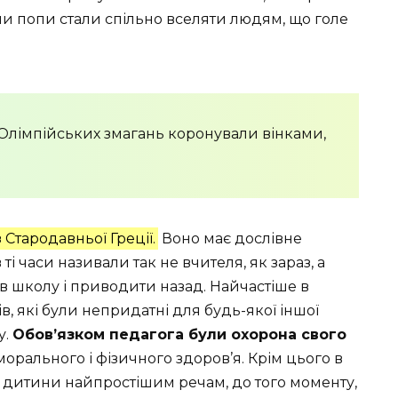
ли попи стали спільно вселяти людям, що голе
лімпійських змагань коронували вінками,
.
 Стародавньої Греції.
Воно має дослівне
і часи називали так не вчителя, як зараз, а
в школу і приводити назад. Найчастіше в
, які були непридатні для будь-якої іншої
у.
Обов’язком педагога були охорона свого
морального і фізичного здоров’я. Крім цього в
 дитини найпростішим речам, до того моменту,