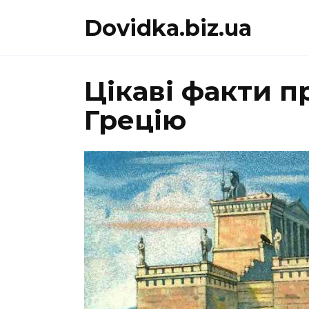
Перейти
Dovidka.biz.ua
до
вмісту
Цікаві факти 
Грецію