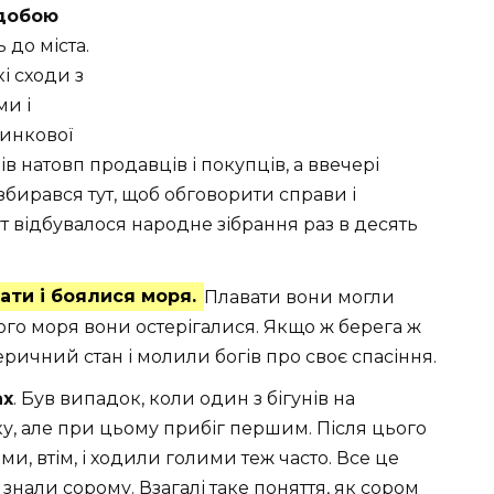
добою
 до міста.
і сходи з
ми і
ринкової
ів натовп продавців і покупців, а ввечері
збирався тут, щоб обговорити справи і
ут відбувалося народне зібрання раз в десять
ати і боялися моря.
Плавати вони могли
ого моря вони остерігалися. Якщо ж берега ж
еричний стан і молили богів про своє спасіння.
ах
. Був випадок, коли один з бігунів на
ку, але при цьому прибіг першим. Після цього
ими, втім, і ходили голими теж часто. Все це
е знали сорому. Взагалі таке поняття, як сором