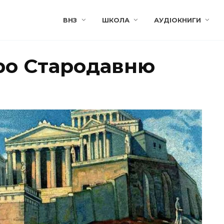
ВНЗ
ШКОЛА
АУДІОКНИГИ
про Стародавню