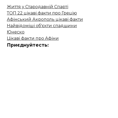
Життя у Стародавній Спарті
ТОП 22 цікаві факти про Грецію
Афінський Акрополь цікаві факти
Найвідоміші об'єкти спадщини
Юнеско
Цікаві факти про Афіни
Приєднуйтесть: