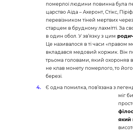
померлої людини повинна була пер
царство Аїда – Ахеронт, Стікс, Пірі
перевізником тіней мертвих через
старцем в брудному лахмітті. За св
в один обол. У зв’язку з цим
родич
Це називалося в ті часи «правом м
вкладався медовий коржик. Він п
трьома головами, який охороняв вх
не клав монету померлого, то його
березі.
Є одна помилка, пов’язана з леге
міг би
прост
філо
який 
висот