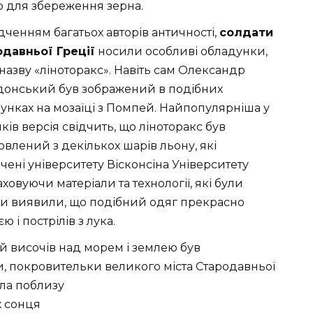
 для збереження зерна.
ідченням багатьох авторів античності,
солдати
давньої Греції
носили особливі обладунки,
назву «ліноторакс». Навіть сам Олександр
онський був зображений в подібних
унках на мозаїці з Помпей. Найпопулярніша у
иків версія свідчить, що ліноторакс був
овлений з декількох шарів льону, які
ені університету Вісконсіна Університету
ховуючи матеріали та технології, які були
вони виявили, що подібний одяг прекрасно
 і пострілів з лука.
ий височів над морем і землею був
, покровительки великого міста Стародавньої
ла поблизу
х сонця