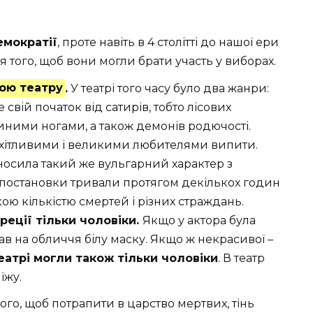
емократії
, проте навіть в 4 столітті до нашої ери
 того, щоб вони могли брати участь у виборах.
ою театру
.
У театрі того часу було два жанри:
 свій початок від сатирів, тобто лісових
пиними ногами, а також демонів родючості.
охітливими і великими любителями випити.
носила такий же вульгарний характер з
постановки тривали протягом декількох годин
кою кількістю смертей і різних страждань.
реції тільки чоловіки.
Якщо у актора була
гав на обличчя білу маску. Якщо ж некрасивої –
еатрі могли також тільки чоловіки
. В театр
їжу.
того, щоб потрапити в царство мертвих, тінь