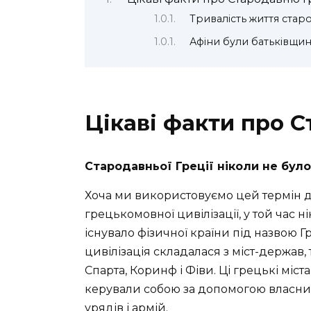
Тривалість життя старо
Афіни були батьківщи
Цікаві факти про 
Стародавньої Греції ніколи не було
Хоча ми використовуємо цей термін 
грецькомовної цивілізації, у той час н
існувало фізичної країни під назвою Г
цивілізація складалася з міст-держав, 
Спарта, Коринф і Фіви.
Ці грецькі міс
керували собою за допомогою власних
урядів і армій.