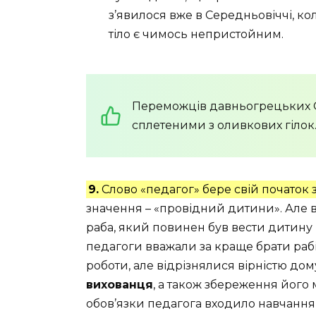
з’явилося вже в Середньовіччі, ко
тіло є чимось непристойним.
Переможців давньогрецьких О
сплетеними з оливкових гілок
9.
Слово «педагог» бере свій початок з
значення – «провідний дитини». Але в т
раба, який повинен був вести дитину 
педагоги вважали за краще брати рабів
роботи, але відрізнялися вірністю дом
вихованця
, а також збереження його 
обов’язки педагога входило навчання