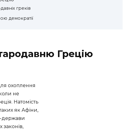
давніх греків
ною демократії
Стародавню Грецію
для охоплення
іколи не
реція.
Натомість
таких як Афіни,
та-держави
 законів,