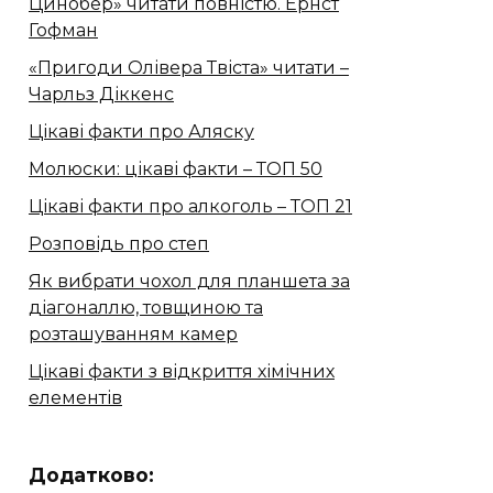
Цинобер» читати повністю. Ернст
Гофман
«Пригоди Олівера Твіста» читати –
Чарльз Діккенс
Цікаві факти про Аляску
Молюски: цікаві факти – ТОП 50
Цікаві факти про алкоголь – ТОП 21
Розповідь про степ
Як вибрати чохол для планшета за
діагоналлю, товщиною та
розташуванням камер
Цікаві факти з відкриття хімічних
елементів
Додатково: