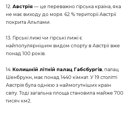
12.
Австрія
— це переважно гірська країна, яка
не має виходу до моря. 62 % території Австрії
покрита Альпами.
13. Гірські лижі чи гірські лижі є
найпопулярнішим видом спорту в Австрії вже
понад 100 років.
14.
Колишній літній палац Габсбургів
, палац
Шенбрунн, має понад 1440 кімнат. У 19 столітті
Австрія була однією з наймогутніших країн
світу. Тоді загальна площа становила майже 700
тисяч км2.