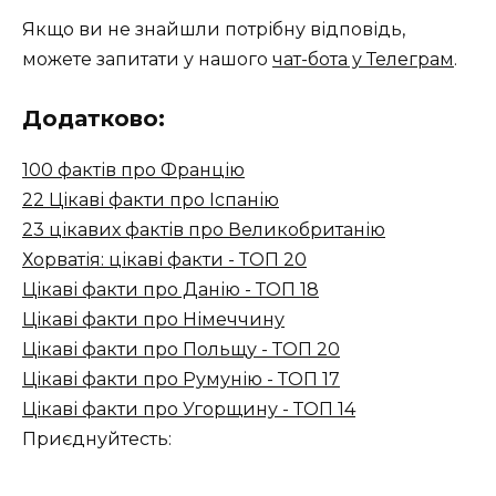
Якщо ви не знайшли потрібну відповідь,
можете запитати у нашого
чат-бота у Телеграм
.
Додатково:
100 фактів про Францію
22 Цікаві факти про Іспанію
23 цікавих фактів про Великобританію
Хорватія: цікаві факти - ТОП 20
Цікаві факти про Данію - ТОП 18
Цікаві факти про Німеччину
Цікаві факти про Польщу - ТОП 20
Цікаві факти про Румунію - ТОП 17
Цікаві факти про Угорщину - ТОП 14
Приєднуйтесть: