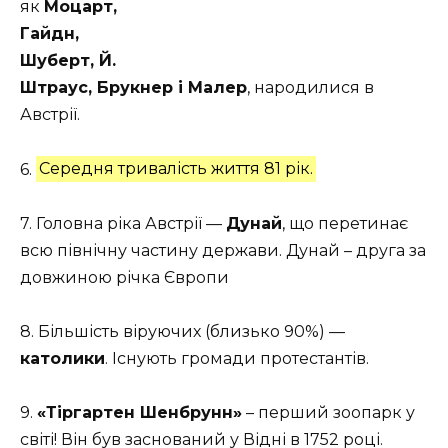
як
Моцарт,
Гайдн,
Шуберт, Й.
Штраус, Брукнер і Малер
, народилися в
Австрії.
6.
Середня тривалість життя 81 рік.
7. Головна ріка Австрії —
Дунай
, що перетинає
всю північну частину держави. Дунай – друга за
довжиною річка Європи
8. Більшість віруючих (близько 90%) —
католики
. Існують громади протестантів.
9.
«Тіргартен Шенбрунн»
– перший зоопарк у
світі! Він був заснований у Відні в 1752 році.