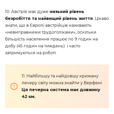
10. Австрія має дуже
низький рівень
безробіття та найвищий рівень життя
. Цікаво
знати, що в Європі австрійців називають
«невиправними трудоголіками», оскільки
більшість населення працює по 9 годин на
добу (45 годин на тиждень) і часто
затримуються на роботі.
11. Найбільшу та найдовшу крижану
печеру світу можна знайти у Верфені.
Ця печерна система має довжину
42 км.