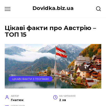
Перейти
Dovidka.biz.ua
до
вмісту
Цікаві факти про Австрію –
ТОП 15
ЦІКАВІ ФАКТИ З ГЕОГРАФІЇ
АВТОР
НА ЧИТАННЯ
Гнатюк
2 хв