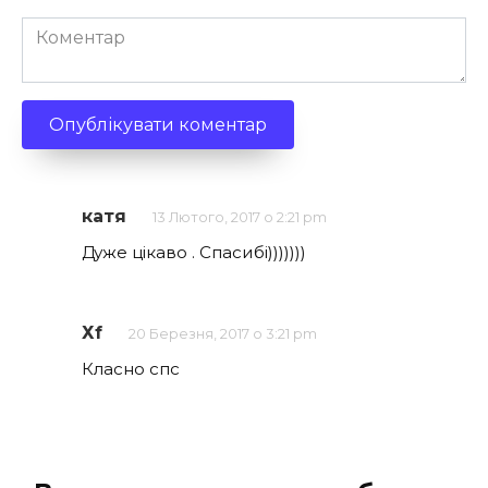
Коментар
катя
13 Лютого, 2017 о 2:21 pm
Дуже цікаво . Спасибі)))))))
Хf
20 Березня, 2017 о 3:21 pm
Класно спс