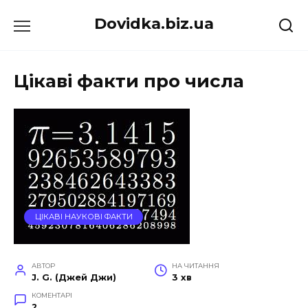
Перейти
Dovidka.biz.ua
до
вмісту
Цікаві факти про числа
ЦІКАВІ НАУКОВІ ФАКТИ
АВТОР
НА ЧИТАННЯ
J. G. (Джей Джи)
3 хв
КОМЕНТАРІ
2