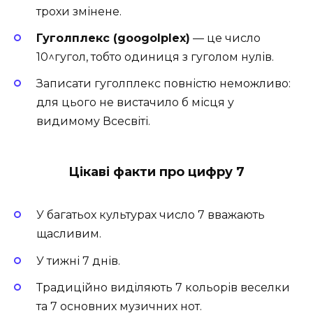
трохи змінене.
Гуголплекс (googolplex)
— це число
10^гугол, тобто одиниця з гуголом нулів.
Записати гуголплекс повністю неможливо:
для цього не вистачило б місця у
видимому Всесвіті.
Цікаві факти про цифру 7
У багатьох культурах число 7 вважають
щасливим.
У тижні 7 днів.
Традиційно виділяють 7 кольорів веселки
та 7 основних музичних нот.