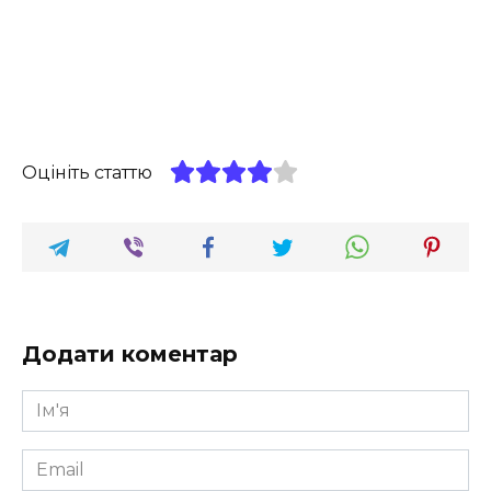
Оцініть статтю
Додати коментар
Ім'я
*
Email
*