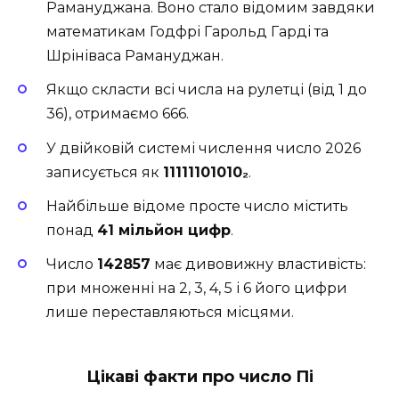
Рамануджана. Воно стало відомим завдяки
математикам
Годфрі Гарольд Гарді
та
Шрініваса Рамануджан
.
Якщо скласти всі числа на рулетці (від 1 до
36), отримаємо 666.
У двійковій системі числення число 2026
записується як
11111101010₂
.
Найбільше відоме просте число містить
понад
41 мільйон цифр
.
Число
142857
має дивовижну властивість:
при множенні на 2, 3, 4, 5 і 6 його цифри
лише переставляються місцями.
Цікаві факти про число Пі