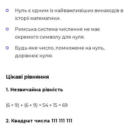
Нуль є одним із найважливіших винаходів в
історії математики.
Римська система числення не має
окремого символу для нуля.
Будь-яке число, помножене на нуль,
дорівнює нулю.
Цікаві рівняння
1. Незвичайна рівність
(6 × 9) + (6 + 9) = 54 + 15 = 69
2. Квадрат числа 111 111 111