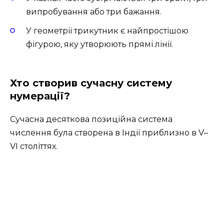
випробування або три бажання.
У геометрії трикутник є найпростішою
фігурою, яку утворюють прямі лінії.
Хто створив сучасну систему
нумерації?
Сучасна десяткова позиційна система
числення була створена в Індії приблизно в V–
VI століттях.