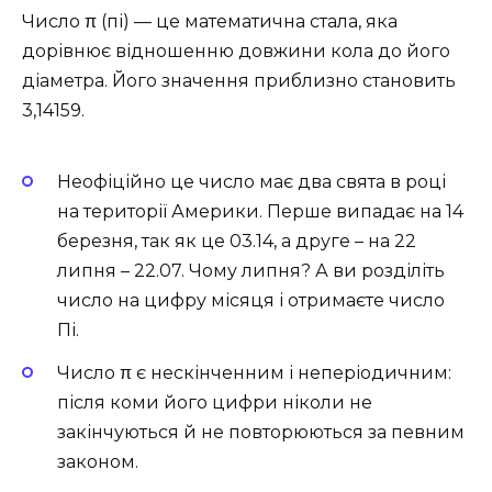
Число π (пі) — це математична стала, яка
дорівнює відношенню довжини кола до його
діаметра. Його значення приблизно становить
3,14159.
Неофіційно це число має два свята в році
на території Америки. Перше випадає на 14
березня, так як це 03.14, а друге – на 22
липня – 22.07. Чому липня? А ви розділіть
число на цифру місяця і отримаєте число
Пі.
Число π є нескінченним і неперіодичним:
після коми його цифри ніколи не
закінчуються й не повторюються за певним
законом.