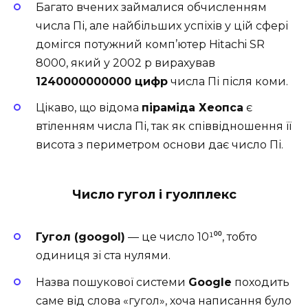
Багато вчених займалися обчисленням
числа Пі, але найбільших успіхів у цій сфері
домігся потужний комп’ютер Hitachi SR
8000, який у 2002 р вирахував
1240000000000 цифр
числа Пі після коми.
Цікаво, що відома
піраміда Хеопса
є
втіленням числа Пі, так як співвідношення її
висота з периметром основи дає число Пі.
Число гугол і гуолплекс
Гугол (googol)
— це число 10¹⁰⁰, тобто
одиниця зі ста нулями.
Назва пошукової системи
Google
походить
саме від слова «гугол», хоча написання було