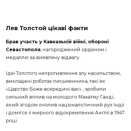
Лев Толстой цікаві факти
Брав участь у Кавказькій війні, обороні
Севастополя
, нагороджений орденом і
медаллю за виявлену відвагу.
Ідеї ​​Толстого непротивлення злу насильством,
викладені роботах письменника, такі як
«Царство Боже всередині вас» , зробили
сильний вплив на молодого Махатму Ганді,
який згодом очолив націоналістичний рух Індії
і домігся її мирного відокремлення Англії в 1947
році.