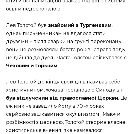
книги він написав, бо вважав тодішню систему
освіти недосконалою.
Лев Толстой був
знайомий з Тургенєвим
,
однак письменникам не вдалося стати
друзями – після сварки на грунті переконань
вони не розмовляли багато років , справа ледь
не дійшла до дуелі. Часто Толстой спілкувався с
Чеховим и Горьким
.
Лев Толстой до кінця своїх днів називав себе
християнином, хоча за постановою Синоду він
був відлучений від православної Церкви
. Це
аж ніяк не завадило йому в 70 -х роках
серйозно зацікавитися окультизмом . Маючи
розбіжності з церквою, Толстой створив власне
християнське вчення, яке називалося