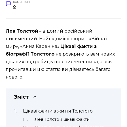
КОМЕНТАРІ
0
Лев Толстой
– відомий російський
письменний. Найвідоміші твори – «Війна і
мир», «Анна Кареніна».
Ц
ікаві факти з
біографії Толстого
не розкриють вам нових
цікавих подробиць про письменника, а ось
прочитавши цю статтю ви дізнаєтесь багато
нового.
Зміст
Цікаві факти з життя Толстого
Лев Толстой цікаві факти