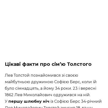
Цікаві факти про сімʼю Толстого
Лев Толстой познайомився зі своєю
майбутньою дружиною Софією Берс, коли їй
було сімнадцять, а йому 34 роки.
23 і вересні
1862 Лев Миколайович одружився на ній.
У
першу шлюбну ніч
із Софією Берс 34-річний
Лев Миколайович Толстой змусив 18-річну