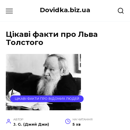
Перейти
Dovidka.biz.ua
до
вмісту
Цікаві факти про Льва
Толстого
ЦІКАВІ ФАКТИ ПРО ВІДОМИХ ЛЮДЕЙ
АВТОР
НА ЧИТАННЯ
J. G. (Джей Джи)
5 хв