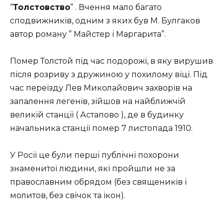
“
Толстовство
” . Вчення мало багато
сподвижників, одним з яких був М. Булгаков
автор роману ” Майстер і Маргарита”.
Помер Толстой під час подорожі, в яку вирушив
після розриву з дружиною у похилому віці. Під
час переїзду Лев Миколайович захворів на
запалення легенів, зійшов на найближчій
великій станції ( Астапово ), де в будинку
начальника станції помер 7 листопада 1910.
У Росії це були перші публічні похорони
знаменитої людини, які пройшли не за
православним обрядом (без священиків і
молитов, без свічок та ікон).