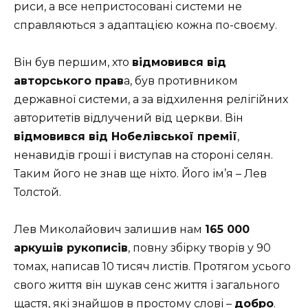
риси, а все непристосовані системи не
справляються з адаптацією кожна по-своєму.
Він був першим, хто
відмовився від
авторського прав
а, був противником
державної системи, а за відхилення релігійних
авторитетів відлучений від церкви. Він
відмовився від Нобелівської премії
,
ненавидів гроші і виступав на стороні селян.
Таким його не знав ще ніхто. Його ім’я – Лев
Толстой.
Лев Миколайович залишив нам
165 000
аркушів рукописів
, повну збірку творів у 90
томах, написав 10 тисяч листів. Протягом усього
свого життя він шукав сенс життя і загального
щастя, які знайшов в простому слові –
добро
.