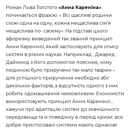
Роман Льва Толстого
«Анна Кареніна»
починається фразою: « Всі щасливі родини
схожі одна на одну, кожна нещаслива сім’я
нещаслива по- своєму». На підставі цього
афоризму виведений так званий принцип
Анни Кареніної, який застосовують для опису
систем в різних науках. Наприклад , Джаред
Даймонд з його допомогою пояснює, чому
людиною було приручено так мало тварин –
для успішного приручення необхідно збіг
декількох факторів, а відсутність одного з них
робить одомашнення неможливим. Економісти
використовують принцип Анни Кареніної ,
кажучи про адаптацію систем до зовнішнього
середовища та їх поведінку в період кризи: все
добре пристосовані системи мають однакові