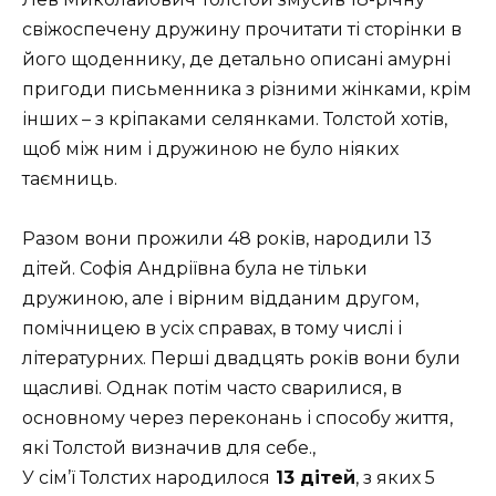
свіжоспечену дружину прочитати ті сторінки в
його щоденнику, де детально описані амурні
пригоди письменника з різними жінками, крім
інших – з кріпаками селянками. Толстой хотів,
щоб між ним і дружиною не було ніяких
таємниць.
Разом вони прожили 48 років, народили 13
дітей. Софія Андріївна була не тільки
дружиною, але і вірним відданим другом,
помічницею в усіх справах, в тому числі і
літературних. Перші двадцять років вони були
щасливі. Однак потім часто сварилися, в
основному через переконань і способу життя,
які Толстой визначив для себе.
,
У сім’ї Толстих народилося
13 дітей
, з яких 5