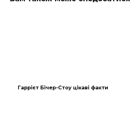
Гаррієт Бічер-Стоу цікаві факти