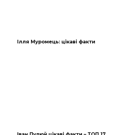
Ілля Муромець: цікаві факти
Іван Пулюй цікаві факти – ТОП 17