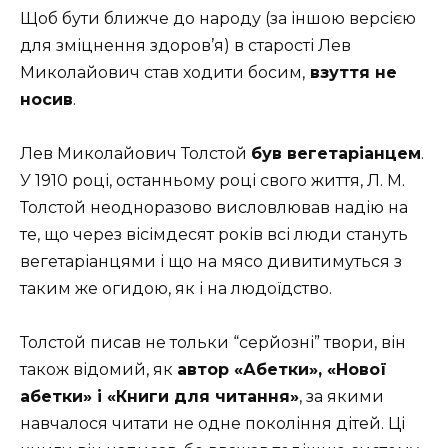
Щоб бути ближче до народу (за іншою версією
для зміцнення здоров’я) в старості Лев
Миколайович став ходити босим,
взуття не
носив
.
Лев Миколайович Толстой
був вегетаріанцем
.
У 1910 році, останньому році свого життя, Л. М.
Толстой неодноразово висловлював надію на
те, що через вісімдесят років всі люди стануть
вегетаріанцями і що на мясо дивитимуться з
таким же огидою, як і на людоїдство.
Толстой писав не тольки “серйозні” твори, він
також відомий, як
автор «Абетки», «Нової
абетки» і «Книги для читання»
, за якими
навчалося читати не одне покоління дітей. Ці