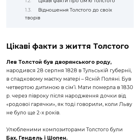
Цікаві факти про сімʼю Толстого
Відношення Толстого до своїх
творів
Цікаві факти з життя Толстого
Лев Толстой був дворянського роду,
народився 28 серпня 1828 в Тульській губернії,
в спадковому маєтку матері – Ясній Поляні. Був
четвертою дитиною в сім’ї. Мати померла в 1830
р. через півроку після народження дочки від
«родової гарячки», як тоді говорили, коли Льву
не було ще 2-х років.
Улюбленими композиторами Толстого були
Бах, Гендель і Шопен.