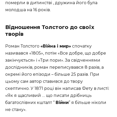
померли в дитинстві , дружина його була
молодша на 16 років.
Відношення Толстого до своїх
творів
Роман Толстого
«Війна і мир»
спочатку
називався «1805», потім «Все добре, що добре
закінчується» і «Три пори». За свідченнями
дослідників, роман переписувався 8 разів, а
окремі його епізоди – більше 25 разів. При
цьому сам автор ставився до твору
скептично.
У 1871 році він написав Фету в листі:
«Як я щасливий … що писати дрібниць
багатослівних кшталт “
Війни
” я більше ніколи
не стану».