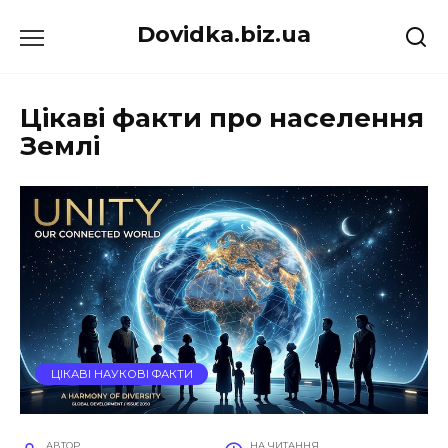
Перейти
Dovidka.biz.ua
до
вмісту
Цікаві факти про населення
Землі
ЦІКАВІ НАУКОВІ ФАКТИ
АВТОР
НА ЧИТАННЯ