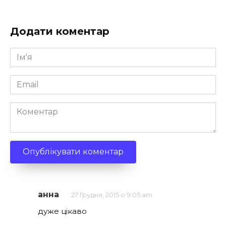
Додати коментар
Ім'я
*
Email
*
Коментар
анна
27 Грудня, 2015 о 9:05 am
дуже цікаво