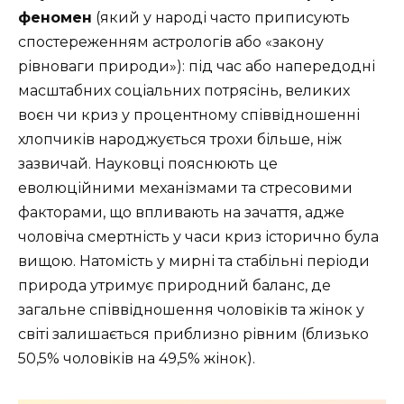
феномен
(який у народі часто приписують
спостереженням астрологів або «закону
рівноваги природи»): під час або напередодні
масштабних соціальних потрясінь, великих
воєн чи криз у процентному співвідношенні
хлопчиків народжується трохи більше, ніж
зазвичай. Науковці пояснюють це
еволюційними механізмами та стресовими
факторами, що впливають на зачаття, адже
чоловіча смертність у часи криз історично була
вищою.
Натомість у мирні та стабільні періоди
природа утримує природний баланс, де
загальне співвідношення чоловіків та жінок у
світі залишається приблизно рівним (близько
50,5% чоловіків на 49,5% жінок).