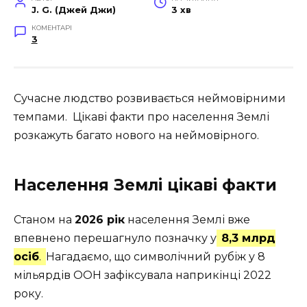
J. G. (Джей Джи)
3 хв
КОМЕНТАРІ
3
Сучасне людство розвивається неймовірними
темпами. Цікаві факти про населення Землі
розкажуть багато нового на неймовірного.
Населення Землі цікаві факти
Станом на
2026 рік
населення Землі вже
впевнено перешагнуло позначку у
8,3 млрд
осіб
.
Нагадаємо, що символічний рубіж у 8
мільярдів ООН зафіксувала наприкінці 2022
року.