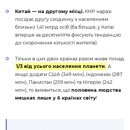
Китай — на другому місці.
КНР наразі
посідає другу сходинку з населенням
близько 1,41 млрд осіб
(ба більше, у Китаї
вперше за десятиліття фіксують тенденцію
до скорочення кількості жителів).
Тільки в цих двох країнах разом живе понад
1/3 від усього населення планети
.
А
якщо додати США (349 млн),
Індонезію (287
млн), Пакистан (259 млн) та Нігерію (242
млн), то виявиться, що
половина людства
мешкає лише у 6 країнах світу
!