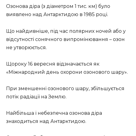
Озонова діра (з діаметром 1 тис. км) було
виявлено над Антарктидою в 1985 році.
Що найдивніше, під час полярних ночей або у
відсутності сонячного випромінювання – озон
не утворюється.
Щороку 16 вересня відзначається як
«Міжнародний день охорони озонового шару».
При зменшенні озонового шару, збільшується
потік радіації на Землю.
Найбільша і небезпечна озонова діра
знаходиться над Антарктидою.