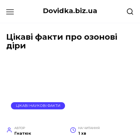
Перейти
Dovidka.biz.ua
до
вмісту
Цікаві факти про озонові
діри
ЦІКАВІ НАУКОВІ ФАКТИ
АВТОР
НА ЧИТАННЯ
Гнатюк
1 хв