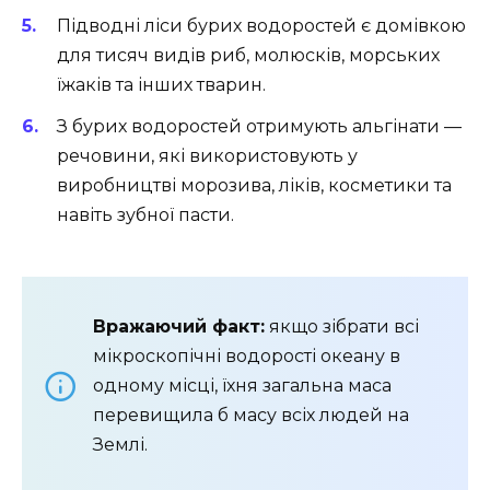
Підводні ліси бурих водоростей є домівкою
для тисяч видів риб, молюсків, морських
їжаків та інших тварин.
З бурих водоростей отримують альгінати —
речовини, які використовують у
виробництві морозива, ліків, косметики та
навіть зубної пасти.
Вражаючий факт:
якщо зібрати всі
мікроскопічні водорості океану в
одному місці, їхня загальна маса
перевищила б масу всіх людей на
Землі.