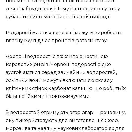
поглинаючи надлишок поживних речовин і
деякі забруднювачі. Тому їх використовують у
сучасних системах очищення стічних вод.
Водорості мають хлорофіл і можуть виробляти
власну їжу під час процесів фотосинтезу.
Червоні водорості є важливою частиною
коралових рифів. Червоні водорості рідко
зустрічаються серед звичайних водоростей,
оскільки вони можуть включати до складу
клітинних стінок карбонат кальцію, що робить їх
більш стійкими і довгоживучими.
З водоростей отримують агар-агар — речовину,
яку використовують для виготовлення желе,
морозива та навіть у наукових лабораторіях для