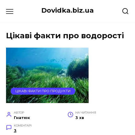
Перейти
Dovidka.biz.ua
до
вмісту
Цікаві факти про водорості
ЦІКАВІ ФАКТИ ПРО ПРОДУКТИ
АВТОР
НА ЧИТАННЯ
Гнатюк
3 хв
КОМЕНТАРІ
3