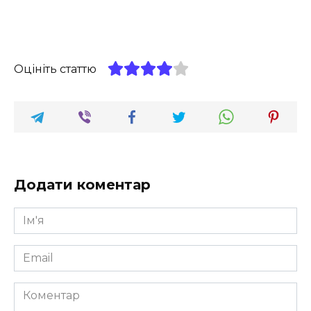
Оцініть статтю
Додати коментар
Ім'я
*
Email
*
Коментар