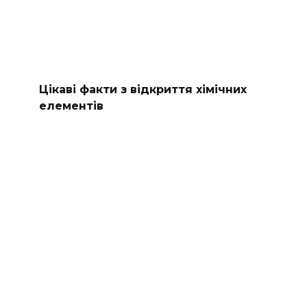
Цікаві факти з відкриття хімічних
елементів