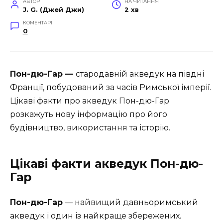
АВТОР
НА ЧИТАННЯ
J. G. (Джей Джи)
2 хв
КОМЕНТАРІ
0
Пон-дю-Гар —
стародавній акведук на півдні
Франції, побудований за часів Римської імперії.
Цікаві факти про акведук Пон-дю-Гар
розкажуть нову інформацію про його
будівництво, використання та історію.
Цікаві факти акведук Пон-дю-
Гар
Пон-дю-Гар
— найвищий давньоримський
акведук і один із найкраще збережених.