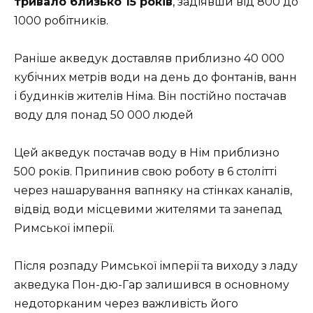
тривало близько 15 років
, задіявши від 800 до
1000 робітників.
Раніше акведук доставляв приблизно 40 000
кубічних метрів води на день до фонтанів, ванн
і будинків жителів Німа. Він постійно постачав
воду для понад 50 000 людей
Цей акведук постачав воду в Нім приблизно
500 років. Припинив свою роботу в 6 столітті
через нашарування вапняку на стінках каналів,
відвід води місцевими жителями та занепад
Римської імперії.
Після розпаду Римської імперії та виходу з ладу
акведука Пон-дю-Гар залишився в основному
недоторканим через важливість його