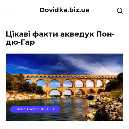
Перейти
Dovidka.biz.ua
до
вмісту
Цікаві факти акведук Пон-
дю-Гар
ЦІКАВІ НАУКОВІ ФАКТИ