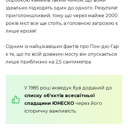
обробкою каменів таким чином, що вони
ідеально підходять один до одного. Результат
приголомшливий, тому що через майже 2000
років міст все ще стоїть, а головною загрозою є
лише ерозія!
Одним із найцікавіших фактів про Пон-дю-Гар
є те, що по всій довжині мосту він опускається
лише приблизно на 2,5 сантиметра.
У 1985 році акведук був доданий до
списку об’єктів всесвітньої
спадщини ЮНЕСКО
через його
історичну важливість.