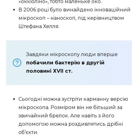
«оккіоліно», тобто маленьке око.
В 2006 році було винайдено інноваційний
мікроскоп – наноскоп, під керівництвом
Штефана Хелля.
Завдяки мікроскопу люди вперше
побачили бактерію в другій
половині ХVII ст.
Сьогодні можна зустріти карманну версію
мікроскопа. Розміром він не більший за
звичайний брелок. Але навіть з його
допомогою можна роздивлятись дрібні
об’єкти.