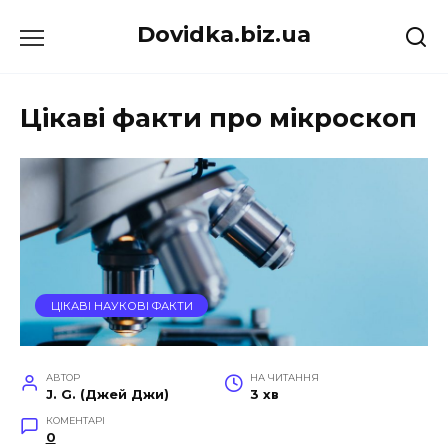
Перейти
Dovidka.biz.ua
до
вмісту
Цікаві факти про мікроскоп
ЦІКАВІ НАУКОВІ ФАКТИ
АВТОР
НА ЧИТАННЯ
J. G. (Джей Джи)
3 хв
КОМЕНТАРІ
0