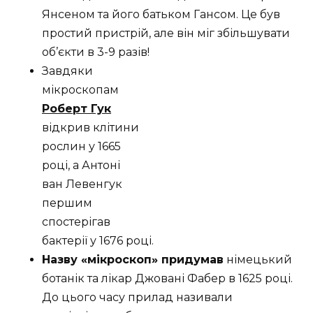
Янсеном та його батьком Гансом. Це був
простий пристрій, але він міг збільшувати
об’єкти в 3-9 разів!
Завдяки
мікроскопам
Роберт Гук
відкрив клітини
рослин у 1665
році, а Антоні
ван Левенгук
першим
спостерігав
бактерії у 1676 році.
Назву «мікроскоп» придумав
німецький
ботанік та лікар Джовані Фабер в 1625 році.
До цього часу прилад називали