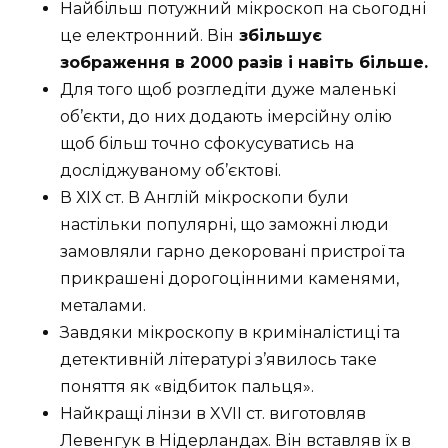
Найбільш потужний мікроскоп на сьогодні
це електронний. Він
збільшує
зображення в 2000 разів і навіть більше.
Для того щоб розгледіти дуже маленькі
об’єкти, до них додають імерсійну олію
щоб більш точно сфокусуватись на
досліджуваному об’єктові.
В ХІХ ст. В Англій мікроскопи були
настільки популярні, що заможні люди
замовляли гарно декоровані пристрої та
прикрашені дорогоцінними каменями,
металами.
Завдяки мікроскопу в криміналістиці та
детективній літературі з’явилось таке
поняття як «відбиток пальця».
Найкращі лінзи в XVII ст. виготовляв
Левенгук в Нідерландах. Він вставляв їх в