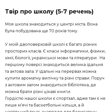
Твір про школу (5-7 речень)
Моя школа знаходиться у центрі міста. Вона
була побудована ще 70 років тому.
У моїй двоповерховій школі є багато різних
просторих класів. Є класи інформатики, фізики,
хімії, біології, української мови та літератури. На
першому поверсі знаходиться велика їдальня
та актова зала. У їдальні на перервах можна
купити ароматну випічку та різні страви. Поруч
з актовим залом знаходиться бібліотека, де
можна брати різні цікаві книги.
Гордістю нашої школи є спортзал, адже там є не
лише м’ячі та баскетбольні кільця, а й
настільний теніс, знаряддя для бадмінтону,