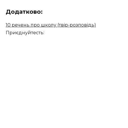
Додатково:
10 речень про школу (твір-розповідь)
Приєднуйтесть: