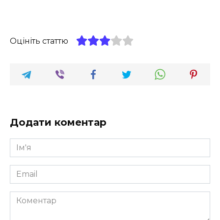
Оцініть статтю
Додати коментар
Ім'я
*
Email
*
Коментар