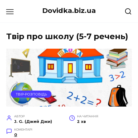
Перейти
Dovidka.biz.ua
до
вмісту
Твір про школу (5-7 речень)
ТВІР-РОЗПОВІДЬ
АВТОР
НА ЧИТАННЯ
J. G. (Джей Джи)
2 хв
КОМЕНТАРІ
0