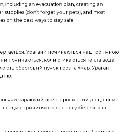
n, including an evacuation plan, creating an
r supplies (don’t forget your pets), and most
ies on the best ways to stay safe.
обертається. Урагани починаються над тропічною
они починаються, коли стикаються тепла вода,
орюють обертовий пучок гроз та хмар. Ураган
днів.
носячи караючий вітер, проливний дощ, стіни
леск води спричиняють хаос на узбережжі та
 перевертають човни та розбивають будинки.