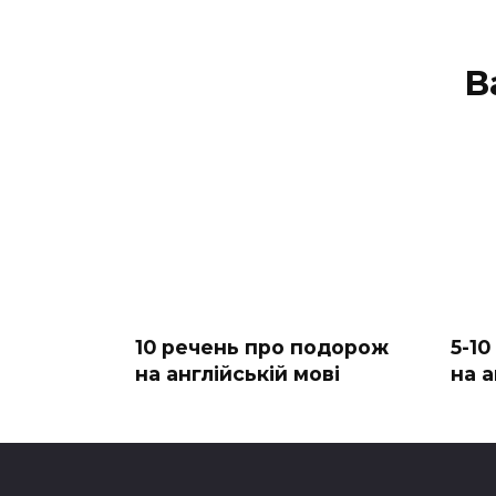
В
10 речень про подорож
5-1
на англійській мові
на а