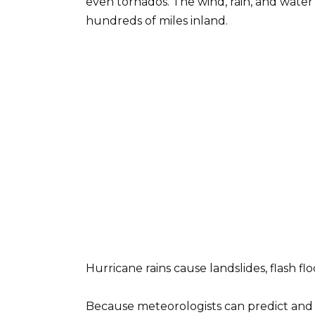
even tornados. The wind, rain, and wate
hundreds of miles inland.
Hurricane rains cause landslides, flash fl
Because meteorologists can predict and t