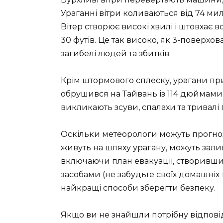
Ураганні вітри коливаються від 74 мил
Вітер створює високі хвилі і штовхає 
30 футів. Це так високо, як 3-поверхо
загибелі людей та збитків.
Крім штормового сплеску, урагани пр
обрушився на Тайвань із 114 дюймами 
викликають зсуви, спалахи та тривалі 
Оскільки метеорологи можуть прогнозу
живуть на шляху урагану, можуть зали
включаючи план евакуації, створивши
засобами (не забудьте своїх домашніх
найкращі способи зберегти безпеку.
Якщо ви не знайшли потрібну відпові