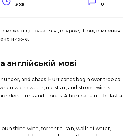
3 хв
0
допоможе підготуватися до уроку. Повідомлення
дено нижче.
а англійській мові
 thunder, and chaos. Hurricanes begin over tropical
 when warm water, moist air, and strong winds
thunderstorms and clouds. A hurricane might last a
unishing wind, torrential rain, walls of water,