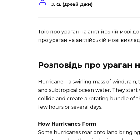
J. G. (Джей Джи)
Твір про ураган на англійській мові 
про ураган на англійській мові викла
Розповідь про ураган н
Hurricane—a swirling mass of wind, rain,
and subtropical ocean water. They start
collide and create a rotating bundle of 
few hours or several days.
How Hurricanes Form
Some hurricanes roar onto land bringing p