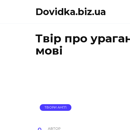
Перейти
Dovidka.biz.ua
до
вмісту
Твір про урага
мові
ТВОРИ АНГЛ.
АВТОР