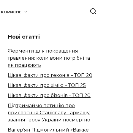
КОРИСНЕ
Нові статті
Ферменти для покращення
травлення: коли вони потрібні та
як працюють
Цікаві факти про геконів – ТОП 20
Цікаві факти про хімію – ТОП 25
Цікаві факти про бізонів – ТОП 20
Підтримаймо петицію про
присвоєння Станіславу Гармашу
звання Героя України посмертно
Валер’ян Підмогильний «Важке