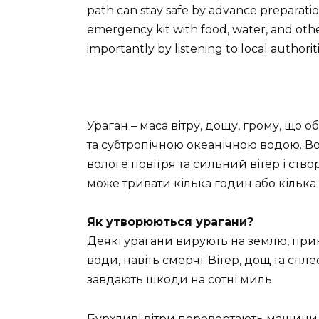
path can stay safe by advance preparatio
emergency kit with food, water, and othe
importantly by listening to local authorit
Ураган – маса вітру, дощу, грому, що 
та субтропічною океанічною водою. В
вологе повітря та сильний вітер і ств
може тривати кілька годин або кілька 
Як утворюються урагани?
Деякі урагани вирують на землю, при
води, навіть смерчі. Вітер, дощ та сп
завдають шкоди на сотні миль.
Бурхливі вітри перевертають машини,