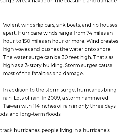
r surge wreak havoc on the coastline and damage
Violent winds flip cars, sink boats, and rip houses
apart. Hurricane winds range from 74 miles an
hour to 150 ​miles an hour​ or more. Wind creates
high waves and pushes the water onto shore.
The water surge can be 30 feet high. That’s as
high as a 3-story building. Storm surges cause
most of the fatalities and damage.
In addition to the storm surge, hurricanes bring
rain. Lots of rain. In 2009, a storm hammered
Taiwan with 114 inches of rain in only three days.
oods, and long-term floods.
rack hurricanes, people living in a hurricane’s