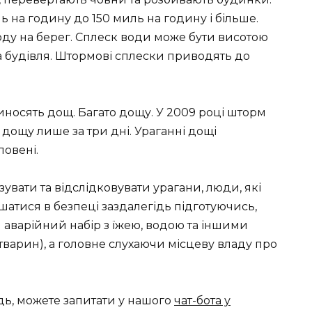
ь на годину до 150 миль на годину і більше.
воду на берег. Сплеск води може бути висотою
ва будівля. Штормові сплески приводять до
иносять дощ. Багато дощу. У 2009 році шторм
дощу лише за три дні. Ураганні дощі
повені.
вати та відслідковувати урагани, люди, які
шатися в безпеці заздалегідь підготуючись,
 аварійний набір з їжею, водою та іншими
 тварин), а головне слухаючи місцеву владу про
дь, можете запитати у нашого
чат-бота у