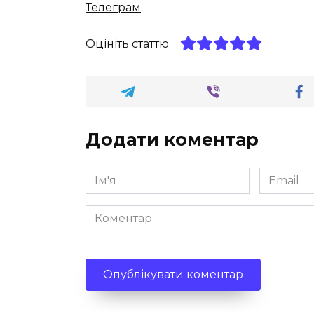
Телеграм
.
Оцініть статтю
Додати коментар
Ім'я
Email
*
*
Коментар