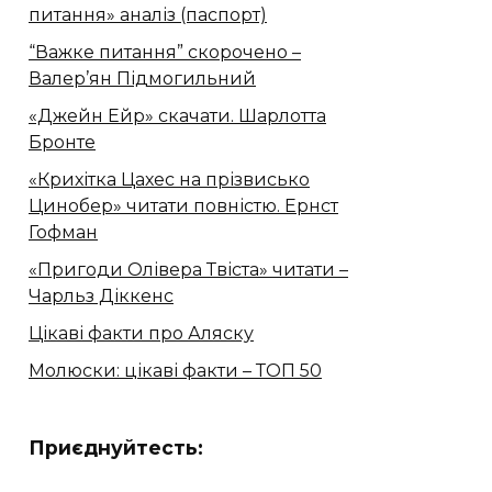
питання» аналіз (паспорт)
“Важке питання” скорочено –
Валер’ян Підмогильний
«Джейн Ейр» скачати. Шарлотта
Бронте
«Крихітка Цахес на прізвисько
Цинобер» читати повністю. Ернст
Гофман
«Пригоди Олівера Твіста» читати –
Чарльз Діккенс
Цікаві факти про Аляску
Молюски: цікаві факти – ТОП 50
Приєднуйтесть: