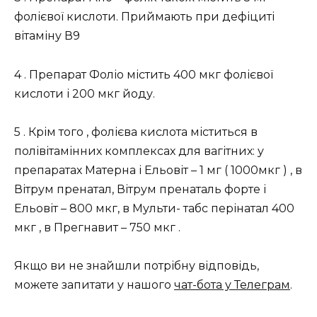
фолієвої кислоти. Приймають при дефіциті
вітаміну В9
4 . Препарат Фоліо містить 400 мкг фолієвої
кислоти і 200 мкг йоду.
5 . Крім того , фолієва кислота міститься в
полівітамінних комплексах для вагітних: у
препаратах Матерна і Ельовіт – 1 мг ( 1000мкг ) , в
Вітрум пренатал, Вітрум пренаталь форте і
Ельовіт – 800 мкг, в Мульти- табс перінатал 400
мкг , в Прегнавит – 750 мкг .
Якщо ви не знайшли потрібну відповідь,
можете запитати у нашого
чат-бота у Телеграм
.