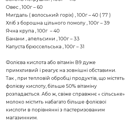
Овес , 100г – 60
Мигдаль ( волоський горіх) , 100г – 40 ( 77 )
Хліб з борошна цільного помолу , 100г – 39
Ячна крупа , 100г – 40
Банани , апельсини , 100г – 33
Капуста брюссельська , 100г – 31
Фолієва кислота або вітамін В9 дуже
примхливий і реагує на зовнішні обставини.
Так , при тепловій обробці продуктів, що містять
фолієву кислоту, більше 50% вітаміну
розпадається. Або ж, свіже справжнє « сільське»
молоко містить набагато більше фолієвої
кислоти в порівнянні з пастеризованим
магазинним.