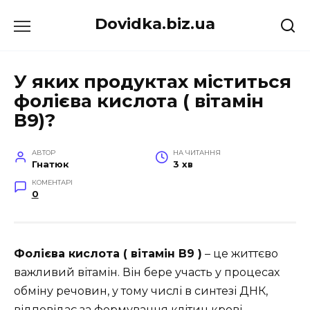
Перейти
Dovidka.biz.ua
до
вмісту
У яких продуктах міститься
фолієва кислота ( вітамін
В9)?
АВТОР
НА ЧИТАННЯ
Гнатюк
3 хв
КОМЕНТАРІ
0
Фолієва кислота ( вітамін В9 )
– це життєво
важливий вітамін. Він бере участь у процесах
обміну речовин, у тому числі в синтезі ДНК,
відповідає за формування клітин крові,