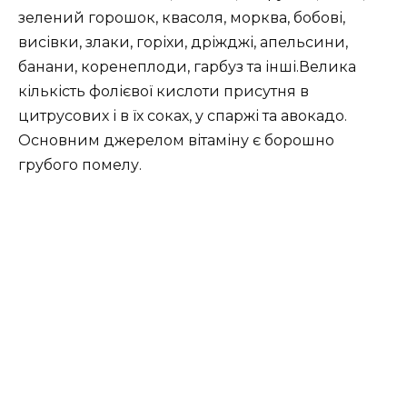
зелений горошок, квасоля, морква, бобові,
висівки, злаки, горіхи, дріжджі, апельсини,
банани, коренеплоди, гарбуз та інші.Велика
кількість фолієвої кислоти присутня в
цитрусових і в їх соках, у спаржі та авокадо.
Основним джерелом вітаміну є борошно
грубого помелу.