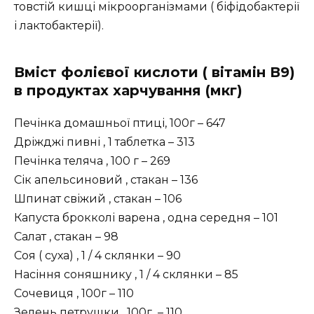
товстій кишці мікроорганізмами ( біфідобактерії
і лактобактерії).
Вміст фолієвої кислоти ( вітамін В9)
в продуктах харчування (мкг)
Печінка домашньої птиці, 100г – 647
Дріжджі пивні , 1 таблетка – 313
Печінка теляча , 100 г – 269
Сік апельсиновий , стакан – 136
Шпинат свіжий , стакан – 106
Капуста брокколі варена , одна середня – 101
Салат , стакан – 98
Соя ( суха) , 1 / 4 склянки – 90
Насіння соняшнику , 1 / 4 склянки – 85
Сочевиця , 100г – 110
Зелень петрушки , 100г – 110