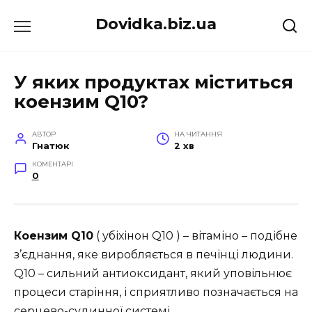
Перейти
Dovidka.biz.ua
до
вмісту
У яких продуктах міститься
коензим Q10?
АВТОР
НА ЧИТАННЯ
Гнатюк
2 хв
КОМЕНТАРІ
0
Коензим Q10
( убіхінон Q10 ) – вітаміно – подібне
з’єднання, яке виробляється в печінці людини.
Q10 – сильний антиоксидант, який уповільнює
процеси старіння, і сприятливо позначається на
серцево-судинної системі.