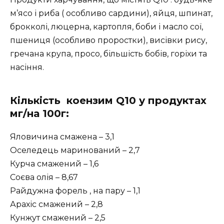
м’ясо і риба ( особливо сардини), яйця, шпинат,
брокколі, люцерна, картопля, боби і масло сої,
пшениця (особливо проростки), висівки рису,
гречана крупа, просо, більшість бобів, горіхи та
насіння.
Кількість коензим Q10 у продуктах
мг/на 100г:
Яловичина смажена – 3,1
Оселедець маринований – 2,7
Курча смажений – 1,6
Соєва олія – 8,67
Райдужна форель , на пару – 1,1
Арахіс смажений – 2,8
Кунжут смажений – 2,5