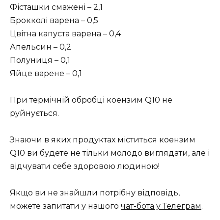
Фісташки смажені – 2,1
Брокколі варена – 0,5
Цвітна капуста варена – 0,4
Апельсин – 0,2
Полуниця – 0,1
Яйце варене – 0,1
При термічній обробці коензим Q10 не
руйнується.
Знаючи в яких продуктах міститься коензим
Q10 ви будете не тільки молодо виглядати, але і
відчувати себе здоровою людиною!
Якщо ви не знайшли потрібну відповідь,
можете запитати у нашого
чат-бота у Телеграм
.