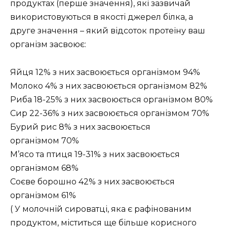
продуктах (перше значення), які зазвичай
використовуються в якості джерел білка, а
друге значення – який відсоток протеїну ваш
організм засвоює:
Яйця 12% з них засвоюється організмом 94%
Молоко 4% з них засвоюється організмом 82%
Риба 18-25% з них засвоюється організмом 80%
Сир 22-36% з них засвоюється організмом 70%
Бурий рис 8% з них засвоюється
організмом 70%
М’ясо та птиця 19-31% з них засвоюється
організмом 68%
Соєве борошно 42% з них засвоюється
організмом 61%
( У молочній сироватці, яка є рафінованим
продуктом, міститься ще більше корисного