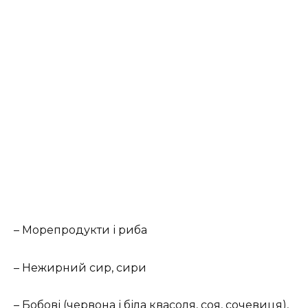
– Морепродукти і риба
– Нежирний сир, сири
– Бобові (червона і біла квасоля, соя, сочевиця),