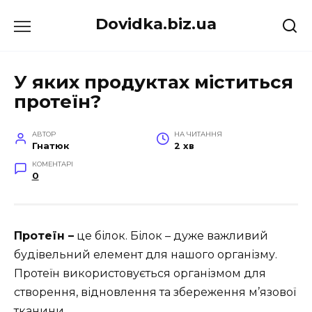
Перейти
Dovidka.biz.ua
до
вмісту
У яких продуктах міститься
протеїн?
АВТОР
НА ЧИТАННЯ
Гнатюк
2 хв
КОМЕНТАРІ
0
Протеїн –
це білок. Білок – дуже важливий
будівельний елемент для нашого організму.
Протеїн використовується організмом для
створення, відновлення та збереження м’язової
тканини.