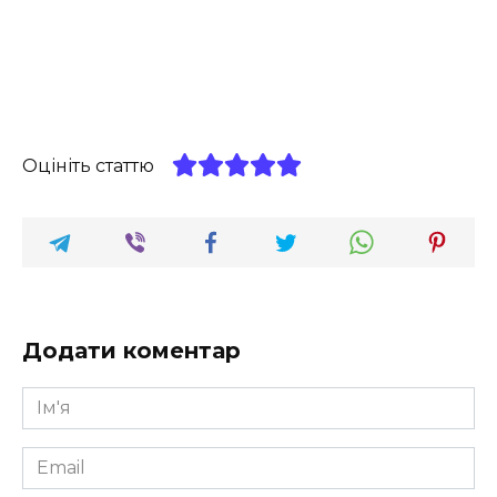
Оцініть статтю
Додати коментар
Ім'я
*
Email
*