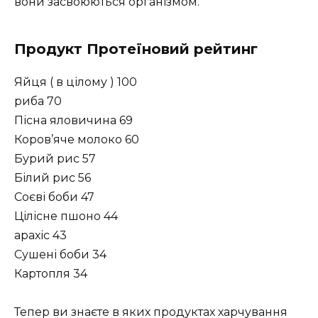
вони засвоюються організмом.
Продукт Протеїновий рейтинг
Яйця ( в цілому ) 100
риба 70
Пісна яловичина 69
Коров’яче молоко 60
Бурий рис 57
Білий рис 56
Соєві боби 47
Цілісне пшоно 44
арахіс 43
Сушені боби 34
Картопля 34
Тепер ви знаєте в яких продуктах харчування