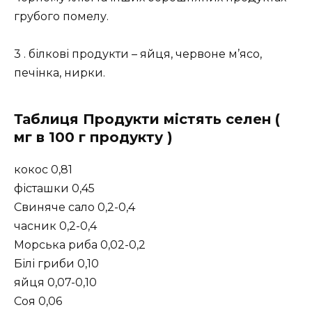
грубого помелу.
3 . білкові продукти – яйця, червоне м’ясо,
печінка, нирки.
Таблиця Продукти містять селен (
мг в 100 г продукту )
кокос 0,81
фісташки 0,45
Свиняче сало 0,2-0,4
часник 0,2-0,4
Морська риба 0,02-0,2
Білі гриби 0,10
яйця 0,07-0,10
Соя 0,06