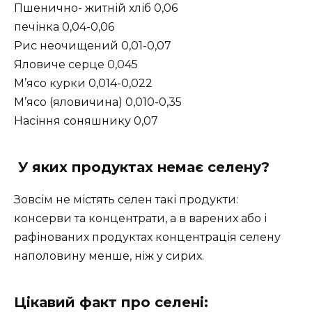
Пшенично- житній хліб 0,06
печінка 0,04-0,06
Рис неочищений 0,01-0,07
Яловиче серце 0,045
М’ясо курки 0,014-0,022
М’ясо (яловичина) 0,010-0,35
Насіння соняшнику 0,07
У яких продуктах немає селену?
Зовсім не містять селен такі продукти:
консерви та концентрати, а в варених або і
рафінованих продуктах концентрація селену
наполовину менше, ніж у сирих.
Цікавий факт про селені: