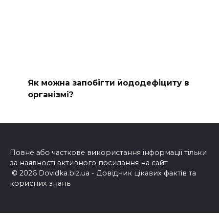
Як можна запобігти йододефіциту в
організмі?
Повне або часткове використання інформації тільки
за наявності активного посилання на сайт
© 2026 Dovidka.biz.ua - Довідник цікавих фактів та
корисних знань