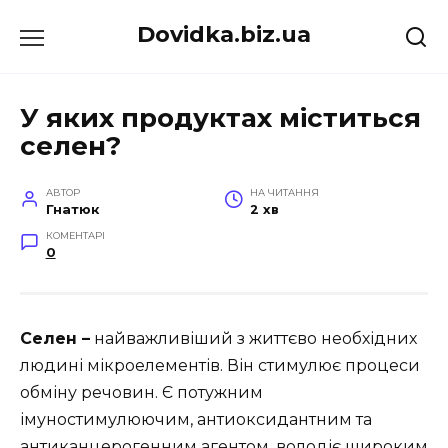
Перейти
Dovidka.biz.ua
до
вмісту
У яких продуктах міститься
селен?
АВТОР
НА ЧИТАННЯ
Гнатюк
2 хв
КОМЕНТАРІ
0
Селен –
найважливіший з життєво необхідних
людині мікроелементів. Він стимулює процеси
обміну речовин. Є потужним
імуностимулюючим, антиоксидантним та
антиканцерогенним агентом, володіє широким