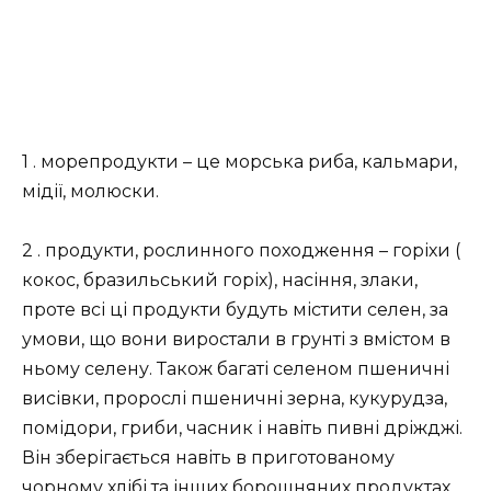
1 . морепродукти – це морська риба, кальмари,
мідії, молюски.
2 . продукти, рослинного походження – горіхи (
кокос, бразильський горіх), насіння, злаки,
проте всі ці продукти будуть містити селен, за
умови, що вони виростали в грунті з вмістом в
ньому селену. Також багаті селеном пшеничні
висівки, пророслі пшеничні зерна, кукурудза,
помідори, гриби, часник і навіть пивні дріжджі.
Він зберігається навіть в приготованому
чорному хлібі та інших борошняних продуктах