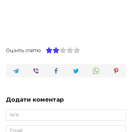
Оцініть статтю
Додати коментар
Ім'я
*
Email