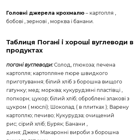
Головні джерела крохмалю
– картопля ,
бобові , зернові , морква і банани.
Таблиця Погані і хороші вуглеводи в
продуктах
погані вуглеводи:
Солод, глюкоза; печена
картопля; картопляне пюре швидкого
приготування; білий хліб з борошна вищого
гатунку; мед; морква; кукурудзяні пластівці ,
попкорн; цукор; білий хліб; оброблені злакові з
цукром ( мюслі); Шоколад ( в плитках ); Варену
картоплю; печиво; Кукурудза; очищений
рис; сірий хліб; Буряк; Банани ,
диня; Джем; Макаронні вироби з борошна