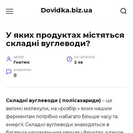
Перейти
Dovidka.biz.ua
до
вмісту
У яких продуктах містяться
складні вуглеводи?
АВТОР
НА ЧИТАННЯ
Гнатюк
2 хв
КОМЕНТАРІ
0
Складні вуглеводи ( полісахариди)
– це
великі молекули, на «розбір » яких нашим
ферментам потрібно набагато більше часу та
енергії. Складні вуглеводи знаходяться в
багатьох крохмальних овочах і фруктах, а також