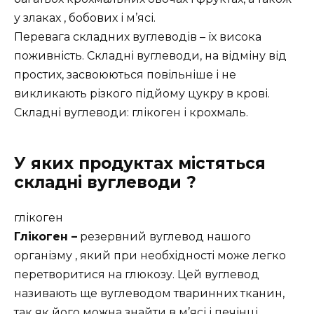
у злаках , бобових і м’ясі.
Перевага складних вуглеводів – їх висока
поживність. Складні вуглеводи, на відміну від
простих, засвоюються повільніше і не
викликають різкого підйому цукру в крові.
Складні вуглеводи: глікоген і крохмаль.
У яких продуктах містяться
складні вуглеводи ?
глікоген
Глікоген –
резервний вуглевод нашого
організму , який при необхідності може легко
перетворитися на глюкозу. Цей вуглевод
називають ще вуглеводом тваринних тканин,
так як його можна знайти в м’ясі і печінці.