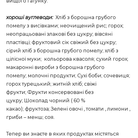
вищого гатунку.
хороші вуглеводи:
Хліб з борошна грубого
помелу з висівками; неочищений рис; горох;
неопрацьовані злакові без цукру; вівсяні
пластівці; фруктовий сік свіжий без цукру;
сірий хліб з борошна грубого помелу; хліб з
цілісної муки; кольорова квасоля; сухий горох;
макаронні вироби з борошна грубого
помелу; молочні продукти; Сухі боби; сочевиця;
горох турецький; житній хліб; свіжі
фрукти; Фрукти консервовані без
цукру; Шоколад чорний ( 60 %
какао); фруктоза; Зелені овочі , томати , лимони ,
гриби – менш; соя.
Тепер ви знаєте в яких продуктах містяться