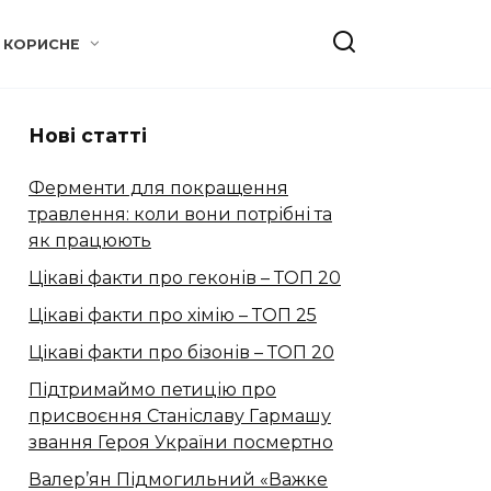
КОРИСНЕ
Нові статті
Ферменти для покращення
травлення: коли вони потрібні та
як працюють
Цікаві факти про геконів – ТОП 20
Цікаві факти про хімію – ТОП 25
Цікаві факти про бізонів – ТОП 20
Підтримаймо петицію про
присвоєння Станіславу Гармашу
звання Героя України посмертно
Валер’ян Підмогильний «Важке