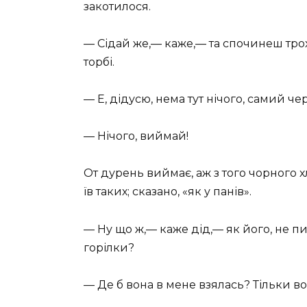
закотилося.
— Сідай же,— каже,— та спочинеш трох
торбі.
— Е, дідусю, нема тут нічого, самий че
— Нічого, виймай!
От дурень виймає, аж з того чорного хлі
їв таких; сказано, «як у панів».
— Ну що ж,— каже дід,— як його, не пи
горілки?
— Де б вона в мене взялась? Тільки в