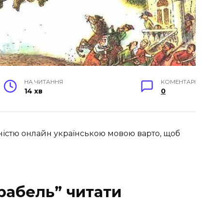
НА ЧИТАННЯ
КОМЕНТАРІ
14 хв
0
ністю онлайн українською мовою варто, щоб
рабель” читати