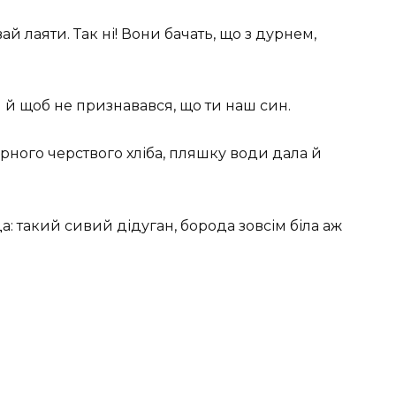
ай лаяти. Так ні! Вони бачать, що з дурнем,
я й щоб не признавався, що ти наш син.
орного черствого хліба, пляшку води дала й
іда: такий сивий дідуган, борода зовсім біла аж