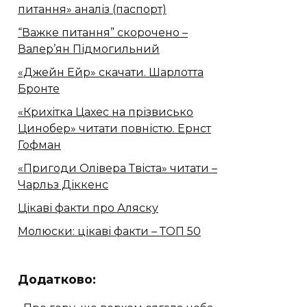
питання» аналіз (паспорт)
“Важке питання” скорочено –
Валер’ян Підмогильний
«Джейн Ейр» скачати. Шарлотта
Бронте
«Крихітка Цахес на прізвисько
Цинобер» читати повністю. Ернст
Гофман
«Пригоди Олівера Твіста» читати –
Чарльз Діккенс
Цікаві факти про Аляску
Молюски: цікаві факти – ТОП 50
Додатково: