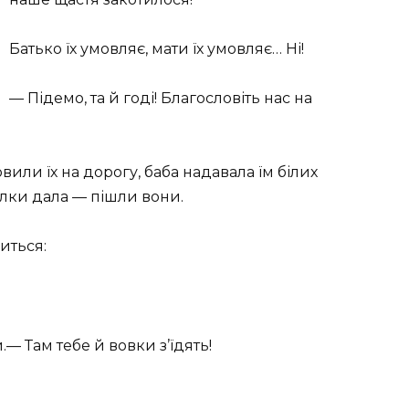
Батько їх умовляє, мати їх умовляє… Ні!
— Підемо, та й годі! Благословіть нас на
овили їх на дорогу, баба надавала їм білих
ілки дала — пішли вони.
иться:
— Там тебе й вовки з’їдять!