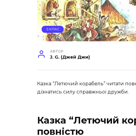
5 КЛАС
АВТОР
J. G. (Джей Джи)
Казка “Летючий корабель” читати пов
дізнатись силу справжньої дружби.
Казка “Летючий ко
повністю