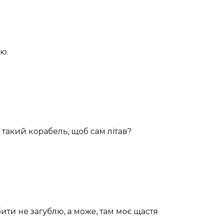
ю.
 такий корабель, щоб сам літав?
бити не загублю, а може, там моє щастя