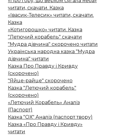
«Про гору, що верхом сягала неба»
читати, скачати. Казка
«Івасик-Телесик» читати, скачати.
Казка
«Котигорошко» читати. Казка
"Летючий корабель" скачати
"Мудра дівчина" скорочено читати
Українська народна казка "Мудра
дівчина" читати
Казка Про Правду і Кривду
(скорочено)
"Яйце-райце" скорочено
Казка "Летючий корабель"
(скорочено)
«Летючий Корабель» Аналіз
(Паспорт)
Казка "ОХ" Аналіз (паспорт твору)
Казка «Про Правду і Кривду»
читати