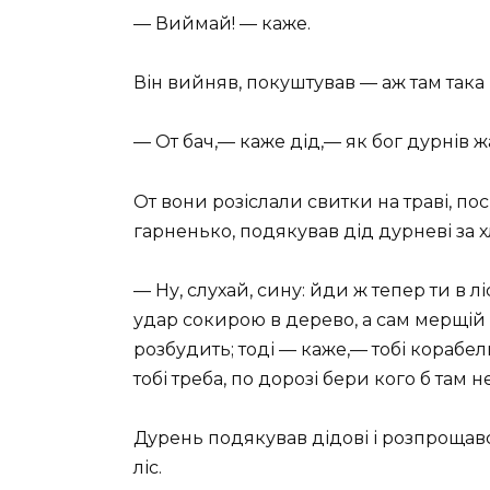
— Виймай! — каже.
Він вийняв, покуштував — аж там така 
— От бач,— каже дід,— як бог дурнів ж
От вони розіслали свитки на траві, п
гарненько, подякував дід дурневі за хлі
— Ну, слухай, сину: йди ж тепер ти в лі
удар сокирою в дерево, а сам мерщій 
розбудить; тоді — каже,— тобі корабель
тобі треба, по дорозі бери кого б там не
Дурень подякував дідові і розпрощавс
ліс.