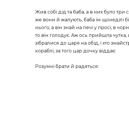
Жив собі дід та баба, а в них було три
же вони й жалують, баба їм щонеділі бі
нього, а він знай на печі у просі, в чорн
то він голодує. Аж ось прийшла чутка, 
зібралися до царя на обід, і хто змайст
кораблі, за того цар дочку віддає:
Розумні брати й радяться: