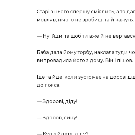
Старі з нього спершу сміялись, а то дав
мовляв, нічого не зробиш, та й кажуть:
— Ну, йди, та щоб ти вже й не вертавс
Баба дала йому торбу, наклала туди ч
випровадила його з дому. Він і пішов.
Іде та йде, коли зустрічає на дорозі д
до пояса.
— Здорові, діду!
— Здоров, сину!
— Куди йдете, діду?