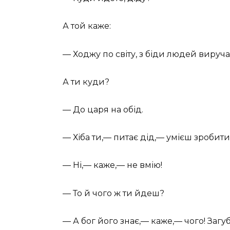
А той каже:
— Ходжу по світу, з біди людей вируча
А ти куди?
— До царя на обід.
— Хіба ти,— питає дід,— умієш зробити
— Ні,— каже,— не вмію!
— То й чого ж ти йдеш?
— А бог його знає,— каже,— чого! Загу