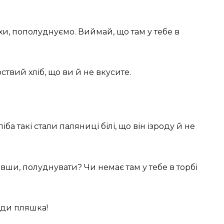
и, пополуднуємо. Виймай, що там у тебе в
рствий хліб, що ви й не вкусите.
ба такі стали паляниці білі, що він ізроду й не
вши, полуднувати? Чи немає там у тебе в торбі
оди пляшка!