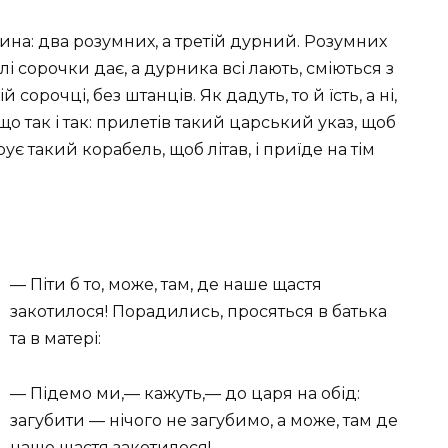
 сина: два розумних, а третій дурний. Розумних
лі сорочки дає, а дурника всі лають, сміються з
ій сорочці, без штанців. Як дадуть, то й їсть, а ні,
що так і так: прилетів такий царський указ, щоб
рує такий корабель, щоб літав, і приїде на тім
— Піти б то, може, там, де наше щастя
закотилося! Порадились, просяться в батька
та в матері:
— Підемо ми,— кажуть,— до царя на обід:
загубити — нічого не загубимо, а може, там де
наше щастя закотилося!