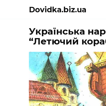
Перейти
Dovidka.biz.ua
до
вмісту
Українська нар
“Летючий кора