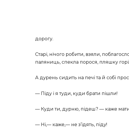
дорогу.
Старі, нічого робити, взяли, поблагосл
паляниць, спекла порося, пляшку гор
А дурень сидить на печі та й собі прос
— Піду і я туди, куди брати пішли!
— Куди ти, дурню, підеш? — каже мати.
— Ні,— каже,— не з’їдять, піду!