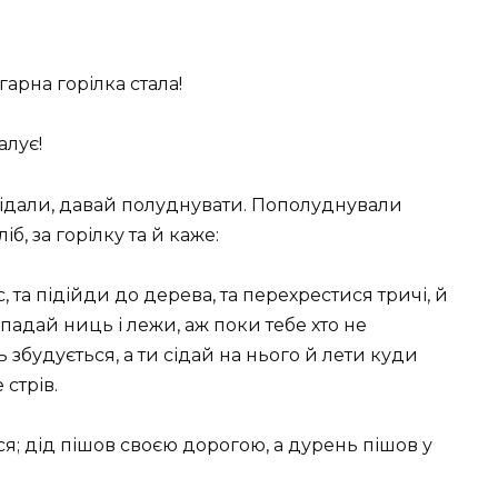
гарна горілка стала!
алує!
осідали, давай полуднувати. Пополуднували
б, за горілку та й каже:
с, та підійди до дерева, та перехрестися тричі, й
падай ниць і лежи, аж поки тебе хто не
 збудується, а ти сідай на нього й лети куди
 стрів.
я; дід пішов своєю дорогою, а дурень пішов у