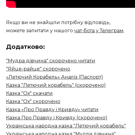
Якщо ви не знайшли потрібну відповідь,
можете запитати у нашого
чат-бота у Телеграм
.
Додатково:
"Мудра дівчина" скорочено читати
"Яйце-райце" скорочено
«Летючий Корабель» Аналіз (Паспорт)
Казка "Летючий корабель" (скорочено)
Казка "Ох" скачати
Казка "Ох" скорочено
Казка «Про Правду і Кривду» читати
Казка Про Правду і Кривду (скорочено)
Українська народна казка "Летючий корабель"
Українська народна казка "Мудра дівчина"