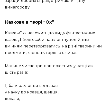
заради добрих справ, отримають гідну
винагороду.
Казкове в творі “Ох”
Казка «Ох» належить до виду фантастичних
казок. Дійові особи наділені чудодійним
вмінням перетворюватись на різні тварини чи
предмети, хлопець горів та оживав.
Магічне число три повторюється у казці аж
шість разів:
1) батько хлопця віддавав
у науку до кравця, шевця,
коваля;