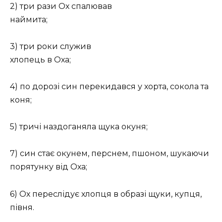
2) три рази Ох спалював
наймита;
3) три роки служив
хлопець
в
Оха;
4) по дорозі син перекидався у хорта, сокола та
коня;
5) тричі наздоганяла щука окуня;
7) син стає окунем, перснем, пшоном, шукаючи
порятунку від Оха;
6) Ох переслідує хлопця в образі щуки, купця,
півня.