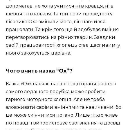
допомагав, не хотів учитися
ні в кравця, ні в
шевця, ні в коваля. Та три роки проведені у
лісовика Оха змінили його, він навчився
працювати. Та крім того ще й здобуває вміння
перетворюватись на різних тварин. Завдяки
своїй працьовитості хлопець стає щасливим, у
нього закохується царівна.
Чого вчить казка “Ох”?
Казка «Ох» навчає нас того, що праця навіть з
само­го ледащого парубка може зробити
гарного моторного хлопця. Але не треба
зловживати своїми вміннями та навичками, бо
це може скінчитися погано. Лише ті, хто живе
по правді і використовує свої знання та досвід