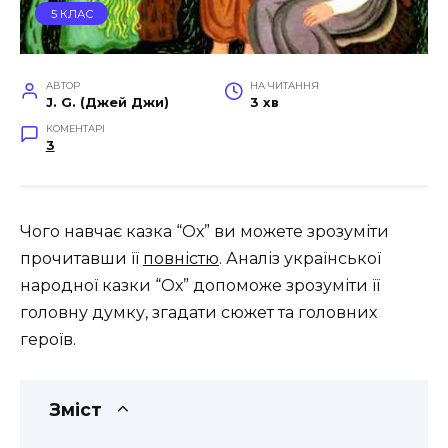
5 КЛАС
АВТОР
НА ЧИТАННЯ
J. G. (Джей Джи)
3 хв
КОМЕНТАРІ
3
Чого навчає казка “Ох” ви можете зрозуміти
прочитавши її
повністю
. Аналіз української
народної казки “Ох” допоможе зрозуміти її
головну думку, згадати сюжет та головних
героїв.
Зміст