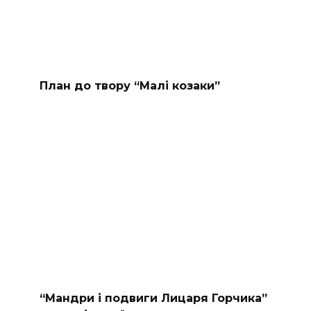
План до твору “Малі козаки”
“Мандри і подвиги Лицаря Горчика”