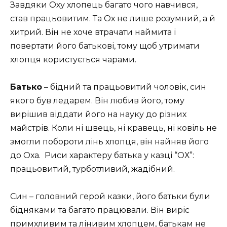
Завдяки Оху хлопець багато чого навчився,
став працьовитим. Та Ох не лише розумний, а й
хитрий. Він не хоче втрачати наймита і
повертати його батькові, тому щоб утримати
хлопця користується чарами.
Батько
– бідний та працьовитий чоловік, син
якого був ледарем. Він любив його, тому
вирішив віддати його на науку до різних
майстрів. Коли ні швець, ні кравець, ні ковіль не
змогли побороти лінь хлопця, він найняв його
до Оха. Риси характеру батька у казці “ОХ”:
працьовитий, турботливий, жадібний.
Син – головний герой казки, його батьки були
бідняками та багато працювали. Він виріс
примхливим та лінивим хлопцем, батькам не