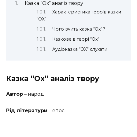
Казка “Ох” аналіз твору
Характеристика героїв казки
“ОХ”
Чого вчить казка “Ох”?
Казкове в творі “Ох”
Аудіоказка “ОХ” слухати
Казка “Ох” аналіз твору
Автор
– народ
Рід літератури
– епос