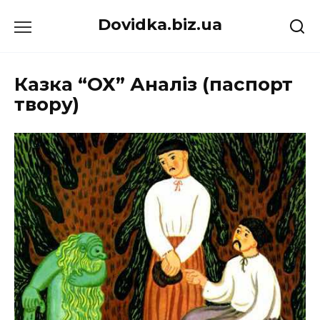
Перейти
Dovidka.biz.ua
до
вмісту
Казка “ОХ” Аналіз (паспорт
твору)