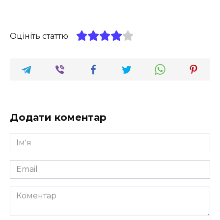
Оцініть статтю
Додати коментар
Ім'я
*
Email
*
Коментар