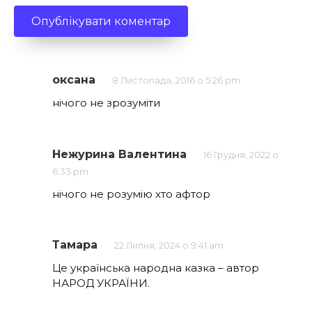
оксана
8 Листопада, 2016 о 5:26 pm
нічого не зрозуміти
Нежурина Валентина
16 Грудня, 2022 о
6:33 pm
нічого не розумію хто афтор
Тамара
22 Липня, 2024 о 9:41 am
Це українська народна казка – автор
НАРОД УКРАЇНИ.