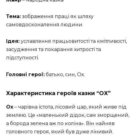
Тема:
зображення праці як шляху
самовдосконалення лю­дини.
Ідея:
уславлення працьовитості та кмітливості,
засудження та покарання хитрості та
підступності.
Головні герої:
батько, син, Ох.
Характеристика героїв казки “ОХ”
Ох
– чарівна істота, лісовий цар, який живе під
землею. Це «маленький дідок, сам зморщений,
а борода зелена аж по коліна». Він найняв
головного героя, який був дуже лінивий.