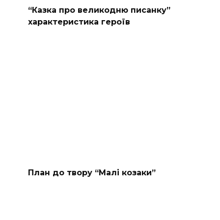
“Казка про великодню писанку”
характеристика героїв
План до твору “Малі козаки”