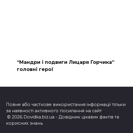
“Мандри і подвиги Лицаря Горчика”
головні герої
Повне або часткове використання інформації тільки
за наявності активного посилання на сайт
© 2026 Dovidka.biz.ua - Довідник цікавих фактів та
корисних знань