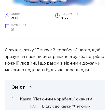
АВТОР
НА ЧИТАННЯ
O.H.
2 хв
КОМЕНТАРІ
0
Скачати казку “Летючий корабель” варто, щоб
зрозуміти наскільки справжня дружба потрібна
кожній людині, і що разом з вірними друзями
можливо подолати будь-які перешкоди.
Зміст
Казка “Летючий корабель” скачати
Відгук до казки “Летючий