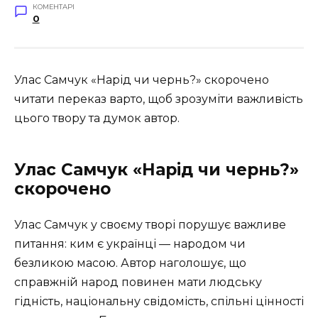
КОМЕНТАРІ
0
Улас Самчук «Нарід чи чернь?» скорочено
читати переказ варто, щоб зрозуміти важливість
цього твору та думок автор.
Улас Самчук «Нарід чи чернь?»
скорочено
Улас Самчук у своєму творі порушує важливе
питання: ким є українці — народом чи
безликою масою. Автор наголошує, що
справжній народ повинен мати людську
гідність, національну свідомість, спільні цінності