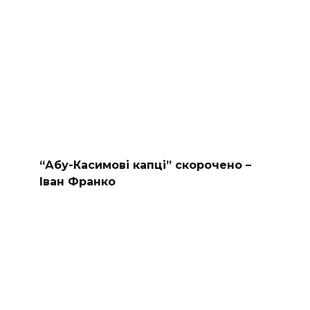
“Абу-Касимові капці” скорочено –
Іван Франко