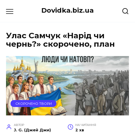
Перейти
Dovidka.biz.ua
до
вмісту
Улас Самчук «Нарід чи
чернь?» скорочено, план
СКОРОЧЕНО ТВОРИ
АВТОР
НА ЧИТАННЯ
J. G. (Джей Джи)
2 хв