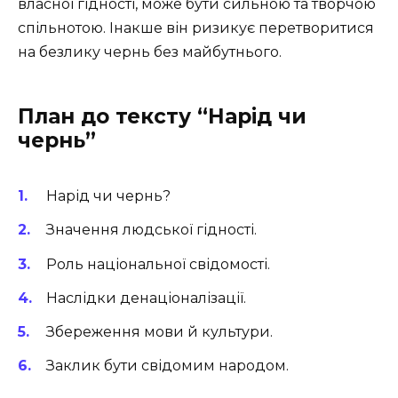
власної гідності, може бути сильною та творчою
спільнотою. Інакше він ризикує перетворитися
на безлику чернь без майбутнього.
План до тексту “Нарід чи
чернь”
Нарід чи чернь?
Значення людської гідності.
Роль національної свідомості.
Наслідки денаціоналізації.
Збереження мови й культури.
Заклик бути свідомим народом.