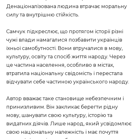
Денаціоналізована людина втрачає моральну
силу та внутрішню стійкість.
Самчук підкреслює, що протягом історії різні
чужі влади намагалися позбавити українців
їхньої самобутності. Вони втручалися в мову,
культуру, освіту та спосіб життя народу. Через
це частина населення, особливо в містах,
втратила національну свідомість і перестала
відчувати себе частиною українського народу.
Автор вважає таке становище небезпечним і
принизливим. Він закликає берегти рідну
мову, шанувати свою культуру, історію та
видатних діячів. Лише народ, який усвідомлює
свою національну належність і має почуття