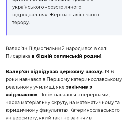
українського «розстріляного
відродження». Жертва сталінського
терору.
Валер’ян Підмогильний народився в селі
Писарівка
в бідній селянській родині
.
Валер’ян відвідував церковну школу.
1918
роки навчався в Першому катеринославському
реальному училищі, яке
закінчив з
«відзнакою»
. Потім навчався з перервами,
через матеріальну скруту, на математичному та
юридичному факультетах Катеринославського
університету, який так і не закінчив.