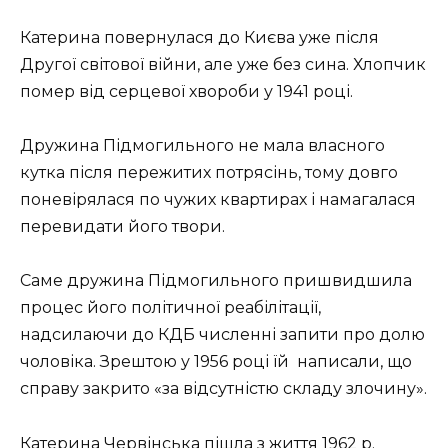
Катерина повернулася до Києва уже після
Другої світової війни, але уже без сина. Хлопчик
помер від серцевої хвороби у 1941 році.
Дружина Підмогильного не мала власного
кутка після пережитих потрясінь, тому довго
поневірялася по чужих квартирах і намагалася
перевидати його твори.
Саме дружина Підмогильного пришвидшила
процес його політичної реабілітації,
надсилаючи до КДБ численні запити про долю
чоловіка. Зрештою у 1956 році їй написали, що
справу закрито «за відсутністю складу злочину».
Катерина Червінська пішла з життя 1962 р.