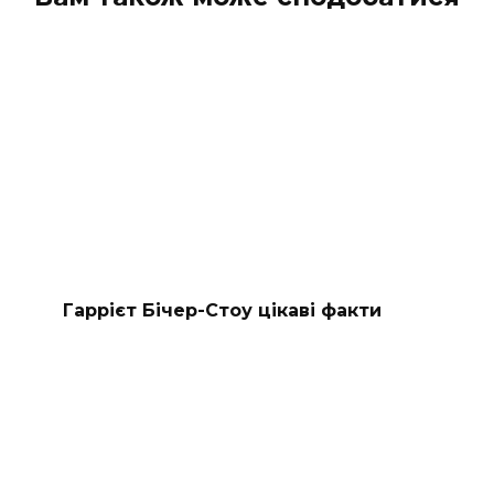
Гаррієт Бічер-Стоу цікаві факти