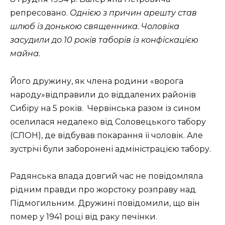
репресовано.
Однією з причин арешту став
шлюб із донькою священника. Чоловіка
засудили до 10 років таборів із конфіскацією
майна.
Його дружину, як члена родини «ворога
народу»відправили до віддалених районів
Сибіру на 5 років. Червінська разом із сином
оселилася недалеко від Соловецького табору
(СЛОН), де відбував покарання її чоловік. Але
зустрічі були заборонені адміністрацією табору.
Радянська влада довгий час не повідомляла
рідним правди про жорстоку розправу над
Підмогильним. Дружині повідомили, що він
помер у 1941 році від раку печінки.