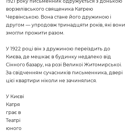
1921 року письменник одружується з донькою
ворзелівського священика Катрею
Червінською. Вона стане його дружиною i
другом — упродовж тринадцяти рокiв, якi вони
змогли прожити разом.
У 1922 році він з дружиною переїздить до
Києва, де мешкає в будинку недалеко від
Сінного базару, на розі Великої Житомирської.
За свідченням сучасників письменника, двері
цієї квартири ніколи не зачинялися.
У Києві
Катря
грає в
Театрі
юного