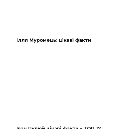
Ілля Муромець: цікаві факти
Іван Пулюй цікаві факти – ТОП 17