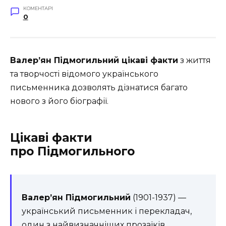
КОМЕНТАРІ
0
Валер’ян Підмогильний цікаві факти
з життя
та творчості відомого українського
письменника дозволять дізнатися багато
нового з його біографії.
Цікаві факти
про Підмогильного
Валер’ян Підмогильний
(1901-1937) —
український письменник і перекладач,
один з найвизначніших прозаїків