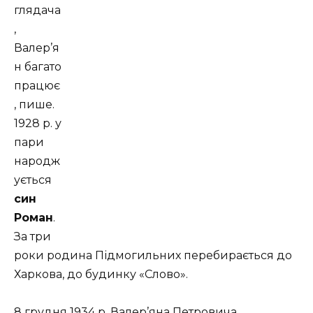
глядача
,
Валер’я
н багато
працює
, пише.
1928 р. у
пари
народж
ується
син
Роман
.
За три
роки родина Підмогильних перебирається до
Харкова, до будинку «Слово».
8 грудня 1934 р. Валер’яна Петровича