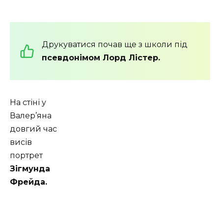
Друкуватися почав ще з школи під
псевдонімом Лорд Лістер.
На стіні у
Валер’яна
довгий час
висів
портрет
Зігмунда
Фрейда.