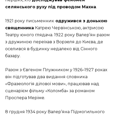
селянського руху під проводом Махна
.
1921 року письменник
одружився з донькою
священника
Катрею Червінською, актрисою
Театру юного глядача. 1922 року Валер’ян разом
з дружиною переїхав з Ворзеля до Києва, де
оселився в будинку недалеко від Сінного
базару.
Разом з Євгеном Плужником у 1926–1927 роках
він підготував два видання словника
«Фразеологія діловоï мови», працював над
сценарієм фільму «Коломба» за романом
Проспера Меріме.
8 грудня 1934 року Валер’яна Підмогильного