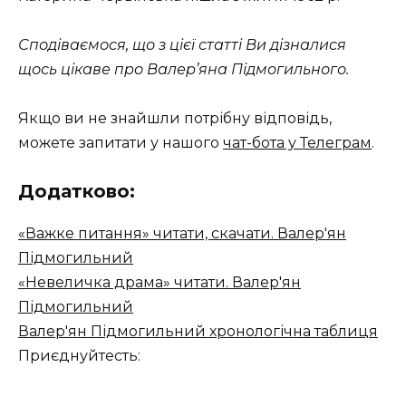
Сподіваємося, що з цієї статті Ви дізналися
щось цікаве про Валер’яна Підмогильного.
Якщо ви не знайшли потрібну відповідь,
можете запитати у нашого
чат-бота у Телеграм
.
Додатково:
«Важке питання» читати, скачати. Валер'ян
Підмогильний
«Невеличка драма» читати. Валер'ян
Підмогильний
Валер'ян Підмогильний хронологічна таблиця
Приєднуйтесть: