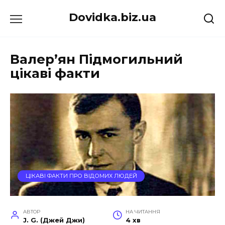
Перейти
Dovidka.biz.ua
до
вмісту
Валер’ян Підмогильний
цікаві факти
ЦІКАВІ ФАКТИ ПРО ВІДОМИХ ЛЮДЕЙ
АВТОР
НА ЧИТАННЯ
J. G. (Джей Джи)
4 хв