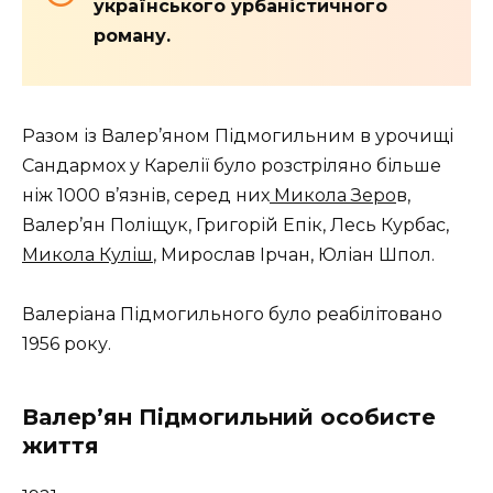
українського урбаністичного
роману.
Разом із Валер’яном Підмогильним в урочищі
Сандармох у Карелії було розстріляно більше
ніж 1000 в’язнів, серед них
Микола Зеро
в,
Валер’ян Поліщук, Григорій Епік, Лесь Курбас,
Микола Куліш
, Мирослав Ірчан, Юліан Шпол.
Валеріана Підмогильного було реабілітовано
1956 року.
Валер’ян Підмогильний особисте
життя