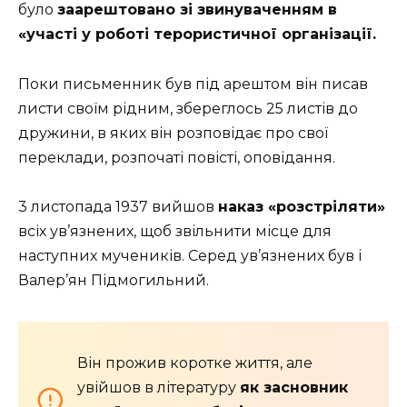
було
заарештовано зі звинуваченням в
«участі у роботі терористичної організації.
Поки письменник був під арештом він писав
листи своїм рідним, збереглось 25 листів до
дружини, в яких він розповідає про свої
переклади, розпочаті повісті, оповідання.
3 листопада 1937 вийшов
наказ «розстріляти»
всіх ув’язнених, щоб звільнити місце для
наступних мучеників. Серед ув’язнених був і
Валер’ян Підмогильний.
Він прожив коротке життя, але
увійшов в літературу
як засновник