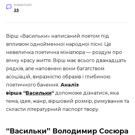
КОМЕНТАРІ
25
Вірш «Васильки» написаний поетом під
впливом однойменної народної пісні. Це
невеличка поетична мініатюра — роздум про
вічну красу життя. Вірш має всього дванадцать
рядків, але наповнені вони багатством
асоціацій, виразністю образів і глибиною
поетичного бачення.
Аналіз
вірша “
Васильки
“
допоможе дізнатися, яка
тема, ідея, жанр, віршовий розмір, римування та
скласти літературний паспорт твору.
“Васильки” Володимир Сосюра