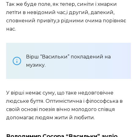
Так же буде поле, як тепер, синіти і хмарки
летіти в невідомий час,і другий, далекий,
сповнений привіту,з рідними очима порівняє
нас.
Вірш “Васильки” покладений на
музику.
У вірші немає суму, що таке недовговічне
людське буття. Оптимістична і філософська в
своїй основі поезія вічно молодого співця
допомагає людям жити й любити.
Володимир Сосора “Васильки” аудіо