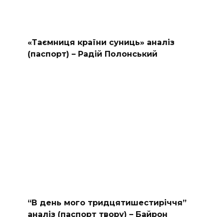
«Таємниця країни суниць» аналіз
(паспорт) – Радій Полонський
“В день мого тридцятишестиріччя”
аналіз (паспорт твору) – Байрон