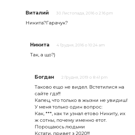
Виталий
30 Листопада, 2016 о 2:16 pm
Никита?Гарачук?
Никита
4 Грудня, 2016 о 10:24 am
Так, а що?)
Богдан
2 Грудня, 2019 о 8:41 pm
Таково ещо не видел. Встетилися на
сайте гдз!!!
Капец, что только в жызни не увидиш!
У меня только один вопрос:
Как, ***, как ти узнал етово Никиту, их
ж сотны, почему именно етот.
Порощаюсь людьми
Кстати, привет з 2020!!!