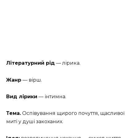
Літературний рід
— лірика.
Жанр
— вірш.
Вид лірики
— інтимна.
Тема.
Оспівування щирого почуття, щасливої
миті у душі закоханих.