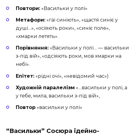
Повтори:
«Васильки у полі»
Метафори:
«гаї синіють», «щастя синіє у
душі…», «осіяють роки», «синіє поле»,
«хмарки летять».
Порівняння:
«Васильки у полі… — васильки
з-під вій», «одсіяють роки, мов хмарки на
небі».
Епітет:
«рідні очі», «невідомий час»)
Художній паралелізм
«…васильки у полі, а
у тебе, мила, васильки з-під вій»,
Повтор
«васильки у полі»
“Васильки” Сосюра ідейно-