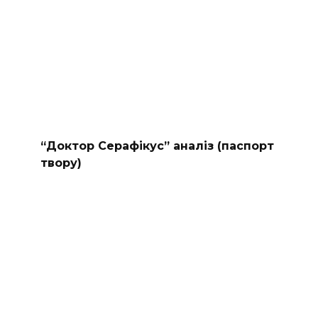
“Доктор Серафікус” аналіз (паспорт
твору)