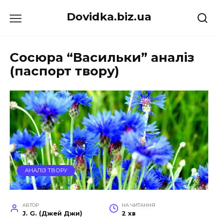
Перейти
Dovidka.biz.ua
до
вмісту
Сосюра “Васильки” аналіз
(паспорт твору)
АНАЛІЗ ТВОРУ
АВТОР
НА ЧИТАННЯ
J. G. (Джей Джи)
2 хв