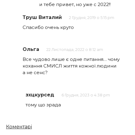
и тебе привет, но уже с 2022!!
Труш Виталий
2 Грудня, 2019 о 5:15 pm
Спасибо очень круто
Ольга
22 Листопада, 2022 о 8:12 am
Все чудово лише є одне питання… чому
кохання СМИСЛ життя кожної людини
а не сенс?
зхцкурсед
6 Грудня, 2023 о 4:38 pm
тому що зрада
Кількість
Коментарі