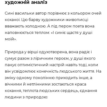
художній аналіз
Сині васильки автор порівнює з кольором очей
коханої. Цю барву художники-живописці
вважають холодною. А під пером поета вона
наповнюється теплом: «І синіє щастя у душі
моїй».
Природа у вірші одухотворена, вона радіє і
сумує разом з ліричним героєм, у душі якого
панує оптимістичний настрій навіть тоді, коли
він усвідомлює конечність людського життя. На
зміну одному поколінню приходить інше, а
вічними й нетлінними зостаються краса
кохання, теплота людських сердець, єднання
людини з природою: