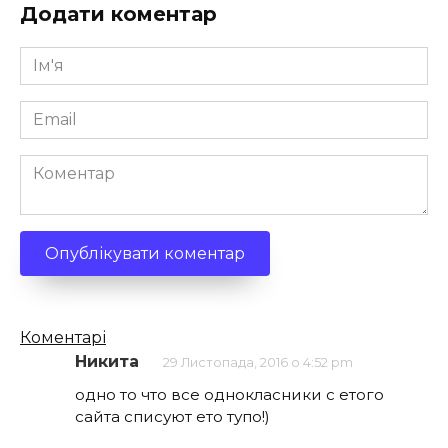
Додати коментар
Ім'я
*
Email
*
Коментар
Кількість
Коментарі
коментарів
Никита
29 Листопада, 2016 о 4:52 pm
одно то что все однокласники с етого
сайта списуют ето тупо!)