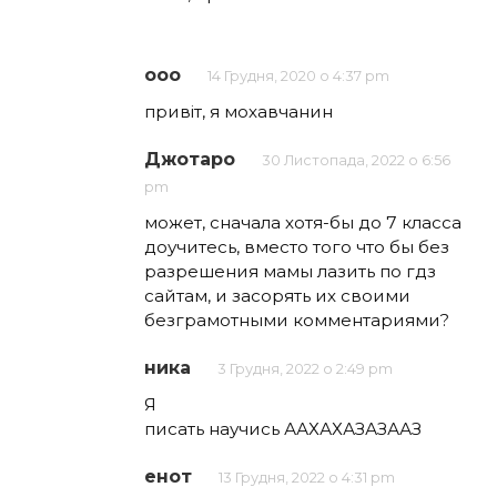
ооо
14 Грудня, 2020 о 4:37 pm
привіт, я мохавчанин
Джотаро
30 Листопада, 2022 о 6:56
pm
может, сначала хотя-бы до 7 класса
доучитесь, вместо того что бы без
разрешения мамы лазить по гдз
сайтам, и засорять их своими
безграмотными комментариями?
ника
3 Грудня, 2022 о 2:49 pm
Я
писать научись ААХАХАЗАЗААЗ
енот
13 Грудня, 2022 о 4:31 pm