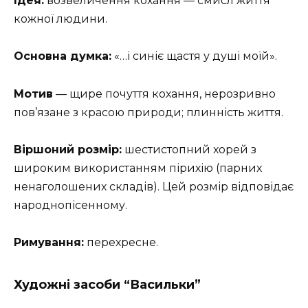
Ідея:
возвеличення кохання — смисл життя
кожної людини.
Основна думка:
«…і синіє щастя у душі моїй».
Мотив
— щире почуття кохання, нерозривно
пов’язане з красою природи; плинність життя.
Віршоний розмір:
шестистопний хорей з
широким використанням пірихію (парних
ненаголошених складів). Цей розмір відповідає
народнопісенному.
Римування:
перехресне.
Художні засоби “Васильки”