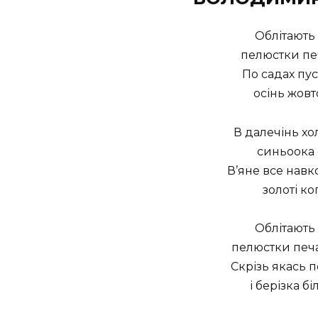
Облітають 
пелюстки печ
По садах пу
осінь жовт
В далечінь хо
синьоока 
В’яне все навк
золоті ко
Облітають 
пелюстки печа
Скрізь якась п
і берізка б