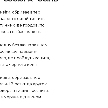
квіти, обриває вітер
альні в синій тишині.
стинних їде гордовито
окоса на баскім коні.
лодну без жалю за літом
осінь їде навмання.
оло, де пройдуть копита,
пита чорного коня.
квіти, обриває вітер
льні й розкида кругом.
окора в тишині розлита,
іла мерзне під вікном.