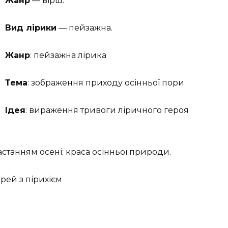
Жанр
— вірш.
Вид лірики
— пейзажна.
Жанр
: пейзажна лірика
Тема
: зображення приходу осінньої пори
Ідея
: вираження тривоги ліричного героя
астанням осені; краса осінньої природи.
рей з пірихієм