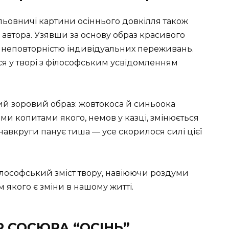
льовничі картини осіннього довкілля також
автора. Узявши за основу образ красивого
о неповторністю індивідуальних переживань.
я у творі з філософським усвідомленням
й зоровий образ: жовтокоса й синьоока
ми копитами якого, немов у казці, змінюється
навкруги панує тиша — усе скорилося силі цієї
лософський зміст твору, навіюючи роздуми
якого є зміни в нашому житті.
 СОСЮРА “ОСІНЬ”