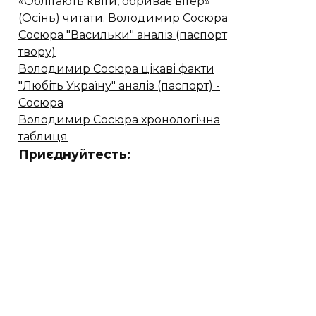
«Облітають квіти, обриває вітер»
(Осінь) читати. Володимир Сосюра
Сосюра "Васильки" аналіз (паспорт
твору)
Володимир Сосюра цікаві факти
"Любіть Україну" аналіз (паспорт) -
Сосюра
Володимир Сосюра хронологічна
таблиця
Приєднуйтесть: