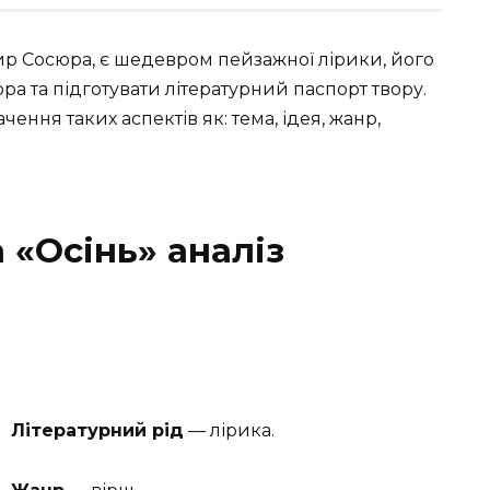
р Сосюра, є шедевром пейзажної лірики, його
ра та підготувати літературний паспорт твору.
ення таких аспектів як: тема, ідея, жанр,
«Осінь» аналіз
Літературний рід
— лірика.