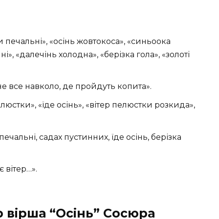
и печальні», «осінь жовтокоса», «синьоока
ні», «далечінь холодна», «берізка гола», «золоті
яне все навколо, де пройдуть копита».
елюстки», «їде осінь», «вітер пелюстки розкида»,
печальні, садах пустинних, їде осінь, берізка
 вітер…».
р вірша “Осінь” Сосюра