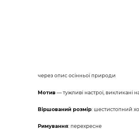
через опис осінньої природи
Мотив
— тужливі настрої, викликані н
Віршований розмір
: шестистопний хо
Римування
: перехресне