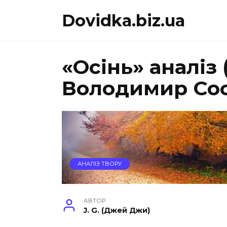
Перейти
Dovidka.biz.ua
до
вмісту
«Осінь» аналіз 
Володимир Со
АНАЛІЗ ТВОРУ
АВТОР
J. G. (Джей Джи)