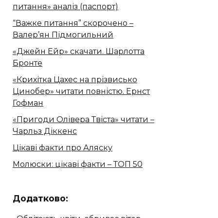
питання» аналіз (паспорт)
“Важке питання” скорочено –
Валер’ян Підмогильний
«Джейн Ейр» скачати. Шарлотта
Бронте
«Крихітка Цахес на прізвисько
Цинобер» читати повністю. Ернст
Гофман
«Пригоди Олівера Твіста» читати –
Чарльз Діккенс
Цікаві факти про Аляску
Молюски: цікаві факти – ТОП 50
Додатково: