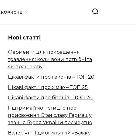
КОРИСНЕ
Нові статті
Ферменти для покращення
травлення: коли вони потрібні та
як працюють
Цікаві факти про геконів – ТОП 20
Цікаві факти про хімію – ТОП 25
Цікаві факти про бізонів – ТОП 20
Підтримаймо петицію про
присвоєння Станіславу Гармашу
звання Героя України посмертно
Валер’ян Підмогильний «Важке