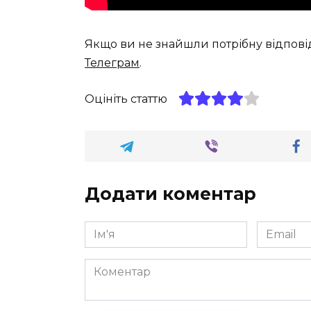
Якщо ви не знайшли потрібну відпові
Телеграм
.
Оцініть статтю
Додати коментар
Ім'я
Email
*
*
Коментар