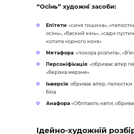
“Осінь” художні засоби:
Епітети
: «синя тишина», «пелюстк
осінь», «баский кінь», «сади пустин
копита чорного коня»
Метафора
: «покора розлита», «В’
Персоніфікація
: «обриває вітер п
«берізка мерзне».
Інверсія
: обриває вітер, пелюстки 
біла
Анафора
«Облітають квіти, обриває
Ідейно-художній розбі