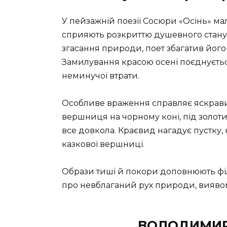
У пейзажній поезії Сосюри «Осінь» ма
сприяють розкриттю душевного стану 
згасання природи, поет збагатив йог
Замилування красою осені поєднуєтьс
неминучої втрати.
Особливе враження справляє яскрави
вершниця на чорному коні, під золоти
все довкола. Краєвид нагадує пустку, 
казкової вершниці.
Образи тиші й покори доповнюють фі
про невблаганий рух природи, виявом 
ВОЛОДИМИР