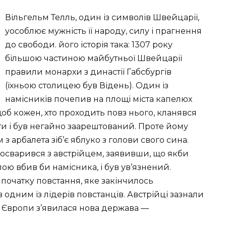
Вільгельм Телль, один із символів Швейцарії,
уособлює мужність її народу, силу і прагнення
до свободи. його історія така: 1307 року
більшою частиною майбутньої Швейцарії
правили монархи з династії Габсбургів
(їхньою столицею був Відень). Один із
намісників почепив на площі міста капелюх
щоб кожен, хто проходить повз нього, кланявся
ти і був негайно заарештований. Проте йому
з арбалета зіб’є яблуко з голови свого сина.
посварився з австрійцем, заявивши, що якби
лою вбив би намісника, і був ув’язнений.
 початку повстання, яке закінчилось
одним із лідерів повстанців. Австрійці зазнали
рті Європи з’явилася нова держава —