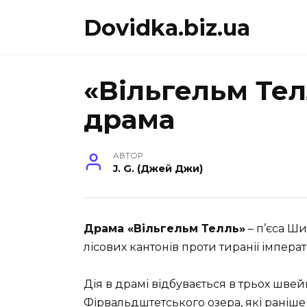
Перейти
Dovidka.biz.ua
до
вмісту
«Вільгельм Тел
драма
АВТОР
J. G. (Джей Джи)
Драма «Вільгельм Телль»
– п’єса Ш
лісових кантонів проти тиранії імперат
Дія в драмі відбувається в трьох шве
Фірвальдштетського озера, які раніше 