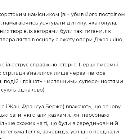
жорстоким намісником (він убив його пострілом
у, намагаючись урятувати дитину, яка тонула.
их творів, їх авторами були такі титани, як
Шіллера лягла в основу сюжету опери Джоаккіно
но ілюструє справжню історію. Перші писемні
 стрільця з’явилися лише через півтора
ені подій і грішать численними суперечностями
исують однаково).
іс і Жан-Франсуа Берже) вважають, що основу
цькі саги, які стали казками. їхні персонажі
більше схожих на ті, що були в середньовічній
ільгельма Телля, вочевидь, успішно поєднали