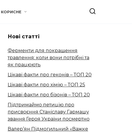
КОРИСНЕ
Нові статті
Ферменти для покращення
травлення: коли вони потрібні та
як працюють
Цікаві факти про геконів – ТОП 20
Цікаві факти про хімію – ТОП 25
Цікаві факти про бізонів – ТОП 20
Підтримаймо петицію про
присвоєння Станіславу Гармашу
звання Героя України посмертно
Валер’ян Підмогильний «Важке