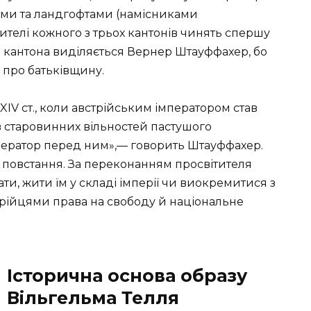
ми та ландгофтами (намісниками
жителі кожного з трьох кантонів чинять спершу
о кантона виділяється Вернер Штауффахер, бо
є про батьківщину.
 XIV ст., коли австрійським імператором став
в старовинних вільностей пастушого
ператор перед ним»,— говорить Штауффахер.
повстання. За переконанням просвітителя
и, жити їм у складі імперії чи виокремитися з
стрійцями права на свободу й національне
Історична основа образу
Вільгельма Телля