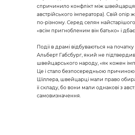
спричинило конфлікт між швейцарця
австрійського імператора). Свій опір 
по-різному. Серед селян найстарішог
«всім пригнобленим він батько» і дба
Події в драмі відбуваються на початку
Альберт Габсбург, який не підтверди
швейцарського народу, «як кожен ім
Це і стало безпосередньою причиною 
Шіллера, швейцарці мали право обират
її складу, бо вони мали однакові з ав
самовизначення.