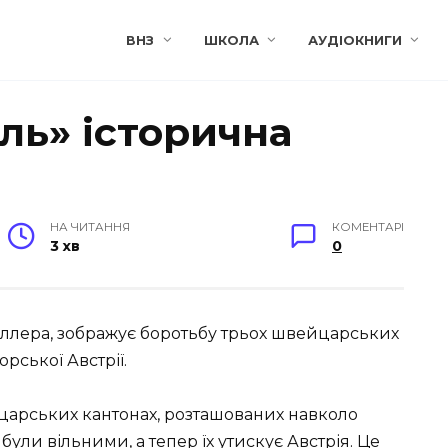
ВНЗ
ШКОЛА
АУДІОКНИГИ
ль» історична
НА ЧИТАННЯ
КОМЕНТАРІ
3 хв
0
иллера, зображує боротьбу трьох швейцарських
орської Австрії.
йцарських кантонах, розташованих навколо
були вільними, а тепер їх утискує Австрія. Це