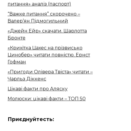
питання» аналіз (паспорт)
“Важке питання” скорочено –
Валер’ян Підмогильний
«Джейн Ейр» скачати. Шарлотта
Бронте
«Крихітка Цахес на прізвисько
Цинобер» читати повністю. Ернст
Гофман
«Пригоди Олівера Твіста» читати –
Чарльз Діккенс
Цікаві факти про Аляску
Молюски: цікаві факти – ТОП 50
Приєднуйтесть: