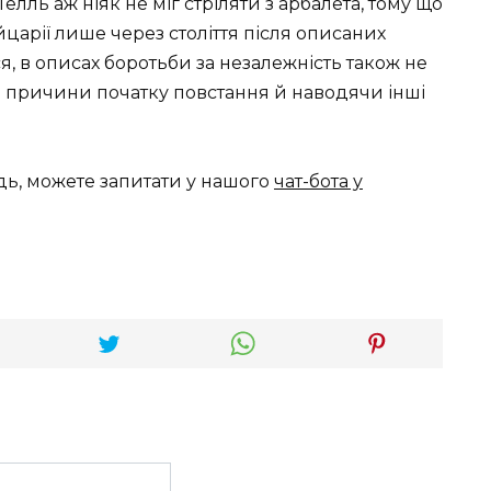
Телль аж ніяк не міг стріляти з арбалета, тому що
царії лише через століття після описаних
ся, в описах боротьби за незалежність також не
і причини початку повстання й наводячи інші
дь, можете запитати у нашого
чат-бота у