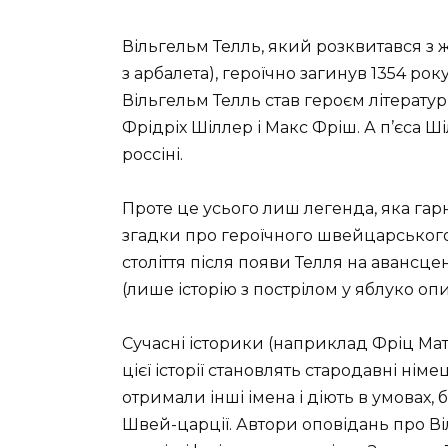
Вільгельм Телль, який розквитався з 
з арбалета), героїчно загинув 1354 рок
Вільгельм Телль став героєм літературн
Фрідріх Шіллер і Макс Фріш. А п’єса 
россіні.
Проте це усього лиш легенда, яка гар
згадки про героїчного швейцарського
століття після появи Телля на авансц
(лише історію з пострілом у яблуко оп
Сучасні історики (наприклад Фріц Мат
цієї історії становлять стародавні німе
отримали інші імена і діють в умовах, 
Швей-царції. Автори оповідань про В