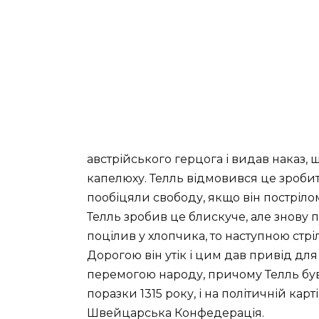
австрійського герцога і видав наказ, 
капелюху. Телль відмовився це зроби
пообіцяли свободу, якщо він пострілом 
Телль зробив це блискуче, але знову 
поцілив у хлопчика, то наступною стрі
Дорогою він утік і цим дав привід для
перемогою народу, причому Телль був 
поразки 1315 року, і на політичній ка
Швейцарська Конфедерація.