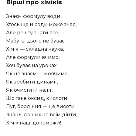
Вірші про хіміків
Знаєм формулу води,
Хтось ще й соди може знає,
Але решту знати все,
Мабуть, цього не буває.
Хімія — складна наука,
Але формули вчимо,
Хоч буває на уроках
Як не знаєм — мовчимо.
Як зробити динаміт,
Як очистити наліт,
Що таке оксид, кислоти,
Луг, бродіння — це висоти
Знань, до них не всім дійти,
Хімік наш, допоможи!