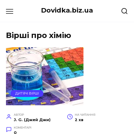
Перейти
Dovidka.biz.ua
до
вмісту
Вірші про хімію
ДИТЯЧІ ВІРШІ
АВТОР
НА ЧИТАННЯ
J. G. (Джей Джи)
2 хв
КОМЕНТАРІ
0