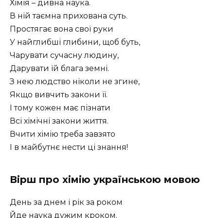
Хімія – дивна наука.
В ній таємна прихована суть.
Простягає вона свої руки
У найглибші глибини, щоб буть,
Чарувати сучасну людину,
Дарувати їй блага земні.
З нею людство ніколи не згине,
Якщо вивчить закони її.
І тому кожен має пізнати
Всі хімічні закони життя.
Вчити хімію треба завзято
І в майбутнє нести ці знання!
Вірш про хімію українською мовою
День за днем і рік за роком
Йде наука дужим кроком.