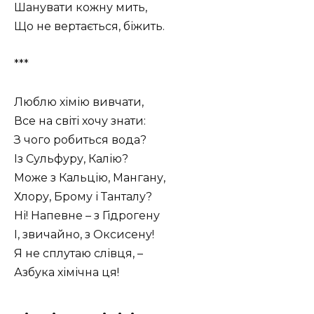
Шанувати кожну мить,
Що не вертається, біжить.
***
Люблю хімію вивчати,
Все на світі хочу знати:
З чого робиться вода?
Із Сульфуру, Калію?
Може з Кальцію, Мангану,
Хлору, Брому і Танталу?
Ні! Напевне – з Гідрогену
І, звичайно, з Оксисену!
Я не сплутаю слівця, –
Азбука хімічна ця!