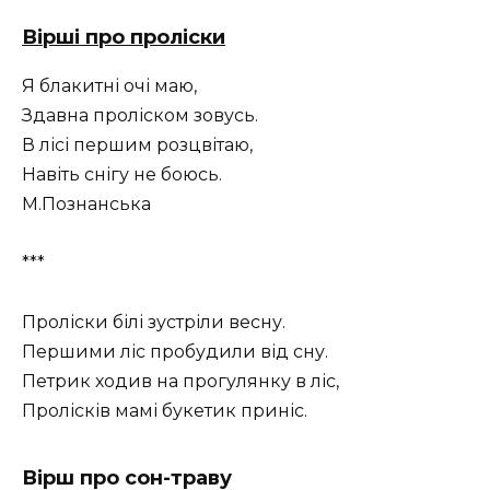
Вірші про проліски
Я блакитні очі маю,
Здавна проліском зовусь.
В лісі першим розцвітаю,
Навіть снігу не боюсь.
М.Познанська
***
Проліски білі зустріли весну.
Першими ліс пробудили від сну.
Петрик ходив на прогулянку в ліс,
Пролісків мамі букетик приніс.
Вірш про сон-траву