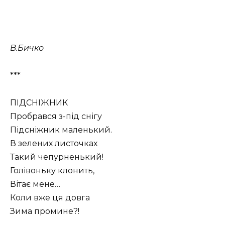
В.Бичко
***
ПІДСНІЖНИК
Пробрався з-під снігу
Підсніжник маленький.
В зелених листочках
Такий чепурненький!
Голівоньку клонить,
Вітає мене…
Коли вже ця довга
Зима промине?!