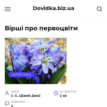
Перейти
Dovidka.biz.ua
до
вмісту
Вірші про первоцвіти
ДИТЯЧІ ВІРШІ
АВТОР
НА ЧИТАННЯ
J. G. (Джей Джи)
2 хв
КОМЕНТАРІ
2