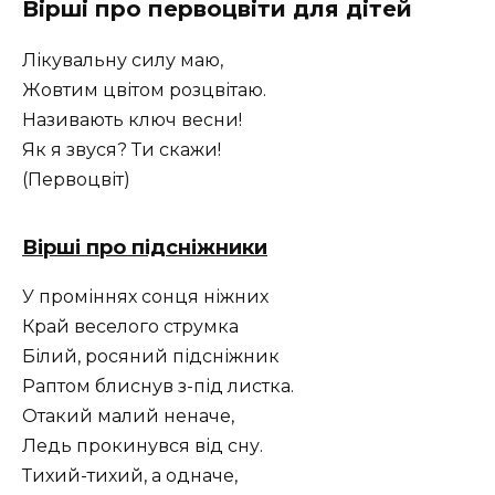
Вірші про первоцвіти для дітей
Лікувальну силу маю,
Жовтим цвітом розцвітаю.
Називають ключ весни!
Як я звуся? Ти скажи!
(Первоцвіт)
Вірші про підсніжники
У проміннях сонця ніжних
Край веселого струмка
Білий, росяний підсніжник
Раптом блиснув з-під листка.
Отакий малий неначе,
Ледь прокинувся від сну.
Тихий-тихий, а одначе,