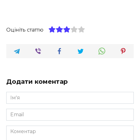
Оцініть статтю
Додати коментар
Ім'я
*
Email
*
Коментар