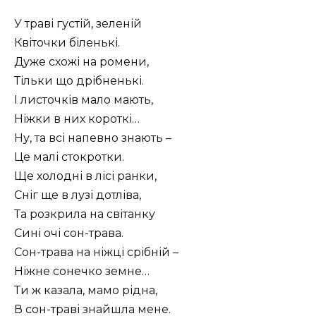
У траві густій, зеленій
Квіточки біленькі.
Дуже схожі на ромени,
Тільки що дрібненькі.
І листочків мало мають,
Ніжки в них короткі…
Ну, та всі напевно знають –
Це малі стокротки.
Ще холодні в лісі ранки,
Сніг ще в лузі дотліва,
Та розкрила на світанку
Сині очі сон-трава.
Сон-трава на ніжці срібній –
Ніжне сонечко земне…
Ти ж казала, мамо рідна,
В сон-траві знайшла мене.