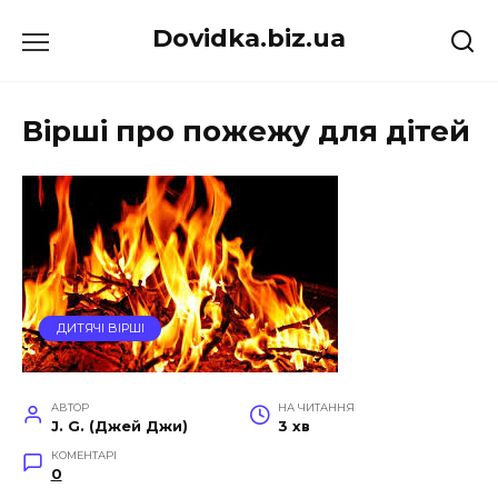
Перейти
Dovidka.biz.ua
до
вмісту
Вірші про пожежу для дітей
ДИТЯЧІ ВІРШІ
АВТОР
НА ЧИТАННЯ
J. G. (Джей Джи)
3 хв
КОМЕНТАРІ
0