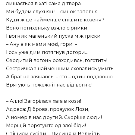
лишається в хаті сама дітвора.
Ми будем слухняні! – синок запевня.
Куди ж це найменше спішить козеня?
Воно потихеньку взяло сірники
І вогник маленький пуска між тріски:
– Ану в як мами моєї, гори! –
І ось уже дим потягнув догори…
Сердитий вогонь розходивсь, гоготить!
Сестричка з найменшим сховались умить.
А брат не злякавсь: – сто – один подзвоню!
Врятують пожежні і нас від вогню!
– Алло! Загорілася хата в кози!
Адреса: Діброва, провулок Лози,
А номер в нас другий. Скоріше сюди!
Мерщій порятуйте од злої біди!
Спішили сусіди – Лисиця й Ведмідь,