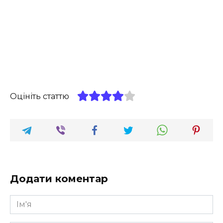
Оцініть статтю
Додати коментар
Ім'я
*