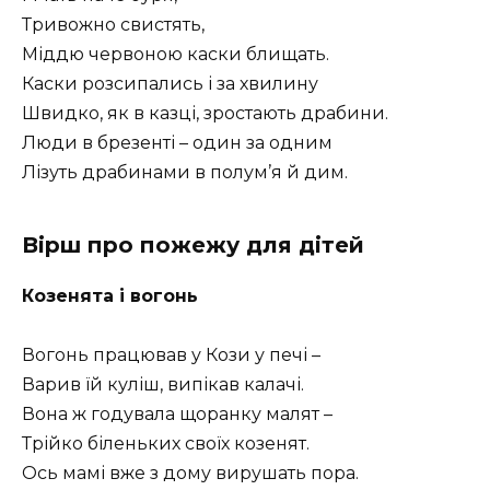
Тривожно свистять,
Міддю червоною каски блищать.
Каски розсипались і за хвилину
Швидко, як в казці, зростають драбини.
Люди в брезенті – один за одним
Лізуть драбинами в полум’я й дим.
Вірш про пожежу для дітей
Козенята і вогонь
Вогонь працював у Кози у печі –
Варив їй куліш, випікав калачі.
Вона ж годувала щоранку малят –
Трійко біленьких своїх козенят.
Ось мамі вже з дому вирушать пора.