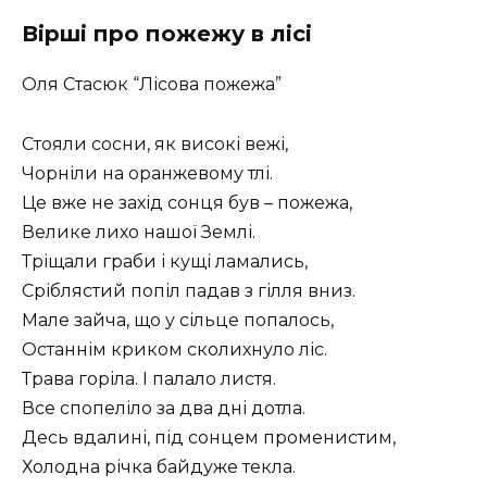
Вірші про пожежу в лісі
Оля Стасюк “Лісова пожежа”
Стояли сосни, як високі вежі,
Чорніли на оранжевому тлі.
Це вже не захід сонця був – пожежа,
Велике лихо нашої Землі.
Тріщали граби і кущі ламались,
Сріблястий попіл падав з гілля вниз.
Мале зайча, що у сільце попалось,
Останнім криком сколихнуло ліс.
Трава горіла. І палало листя.
Все спопеліло за два дні дотла.
Десь вдалині, під сонцем променистим,
Холодна річка байдуже текла.