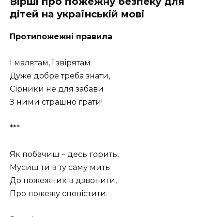
Вірші про пожежну безпеку для
дітей на українській мові
Протипожежні правила
І малятам, ї звірятам
Дуже добре треба знати,
Сірники не для забави
З ними страшно грати!
***
Як побачиш – десь горить,
Мусиш ти в ту саму мить
До пожежників дзвонити,
Про пожежу сповістити.