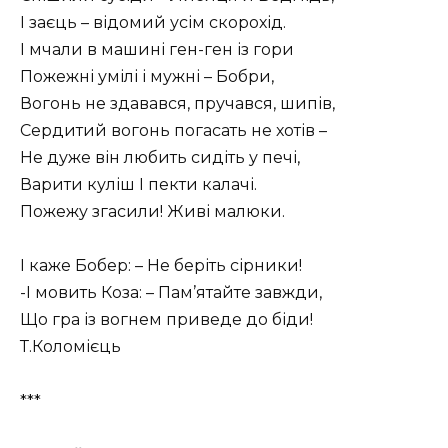
І заєць – відомий усім скорохід.
І мчали в машині ген-ген із гори
Пожежні умілі і мужні – Бобри,
Вогонь не здавався, пручався, шипів,
Сердитий вогонь погасать не хотів –
Не дуже він любить сидіть у печі,
Варити куліш І пекти калачі.
Пожежу згасили! Живі малюки.
І каже Бобер: – Не беріть сірники!
-І мовить Коза: – Пам’ятайте завжди,
Що гра із вогнем приведе до біди!
Т.Коломієць
***