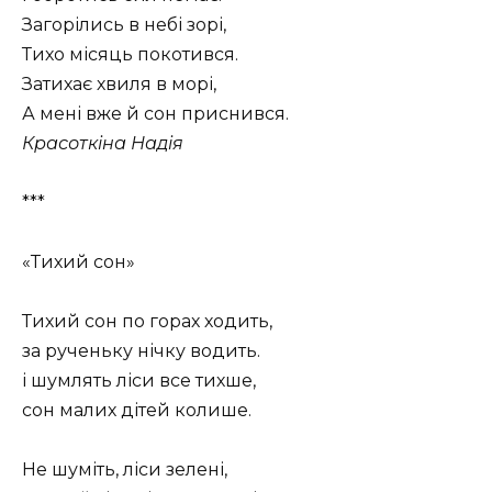
Загорілись в небі зорі,
Тихо місяць покотився.
Затихає хвиля в морі,
А мені вже й сон приснився.
Красоткіна Надія
***
«Тихий сон»
Тихий сон по горах ходить,
за рученьку нічку водить.
і шумлять ліси все тихше,
сон малих дітей колише.
Не шуміть, ліси зелені,