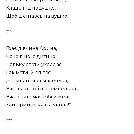
Кладе під подушку,
Щоб шептавсь на вушко.
***
Грає дівчина Арина,
Наче в неї є дитина.
Ляльку спати укладає,
І як мати їй співає:
„Засинай, моя маленька,
Вже на дворі ніч темненька.
Вже спати час тобі й мені,
Хай прийде казка уві сні!”
***