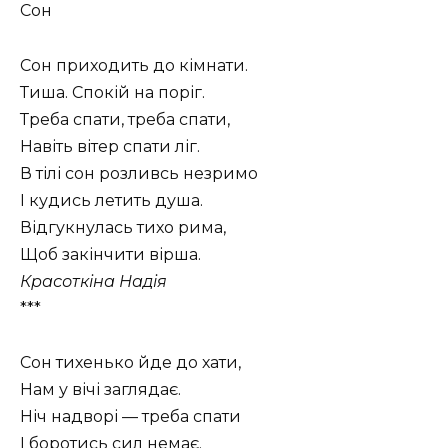
Сон
Сон приходить до кімнати.
Тиша. Спокій на поріг.
Треба спати, треба спати,
Навіть вітер спати ліг.
В тілі сон розливсь незримо
І кудись летить душа.
Відгукнулась тихо рима,
Щоб закінчити вірша.
Красоткіна Надія
***
Сон тихенько йде до хати,
Нам у вічі заглядає.
Ніч надворі — треба спати
І боротись сил немає.