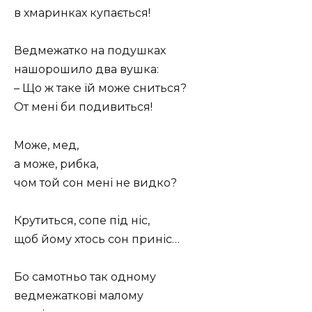
в хмаринках купається!
Ведмежатко на подушках
нашорошило два вушка:
– Що ж таке їй може сниться?
От мені би подивиться!
Може, мед,
а може, рибка,
чом той сон мені не видко?
Крутиться, сопе під ніс,
щоб йому хтось сон приніс…
Бо самотньо так одному
ведмежаткові малому