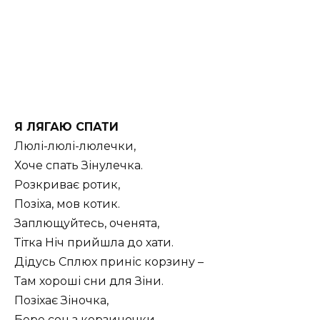
Я ЛЯГАЮ СПАТИ
Люлі-люлі-люлечки,
Хоче спать Зінулечка.
Розкриває ротик,
Позіха, мов котик.
Заплющуйтесь, оченята,
Тітка Ніч прийшла до хати.
Дідусь Сплюх приніс корзину –
Там хороші сни для Зіни.
Позіхає Зіночка,
Бере сон з корзиночки,