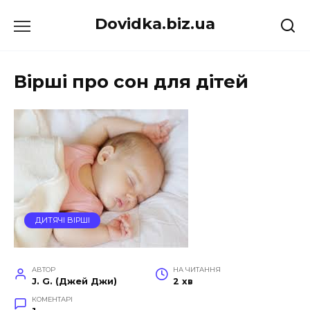
Перейти
Dovidka.biz.ua
до
вмісту
Вірші про сон для дітей
ДИТЯЧІ ВІРШІ
АВТОР
НА ЧИТАННЯ
J. G. (Джей Джи)
2 хв
КОМЕНТАРІ