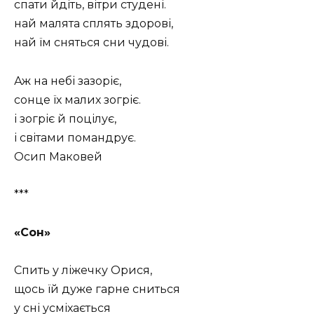
спати йдіть, вітри студені.
най малята сплять здорові,
най їм сняться сни чудові.
Аж на небі зазоріє,
сонце їх малих зогріє.
і зогріє й поцілує,
і світами помандрує.
Осип Маковей
***
«Сон»
Спить у ліжечку Орися,
щось їй дуже гарне сниться
у сні усміхається