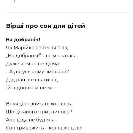
1
Вірші про сон для дітей
На добраніч!
Як Марійка спать лягала,
„На добраніч!” – всім сказала.
Дуже чемне це дівча!
…А дідусь чому змовчав?
Дід раніше спати ліг,
Їй відповісти не міг.
Внучці розпитать хотілось:
Що цікавого приснилось?
Але діда не будила –
Сон тривожить – кепське діло!