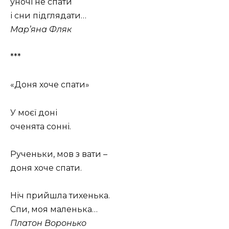
уночі не спати
і сни підглядати…
Мар’яна Фляк
***
«Доня хоче спати»
У моєї доні
оченята сонні.
Рученьки, мов з вати –
доня хоче спати.
Ніч прийшла тихенька.
Спи, моя маленька…
Платон Воронько