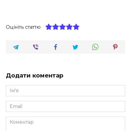
Оцініть статтю
Додати коментар
Ім'я
*
Email
*
Коментар