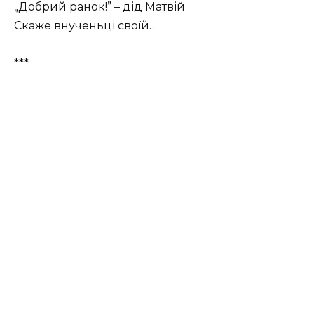
„Добрий ранок!” – дід Матвій
Скаже внученьці своїй…
***