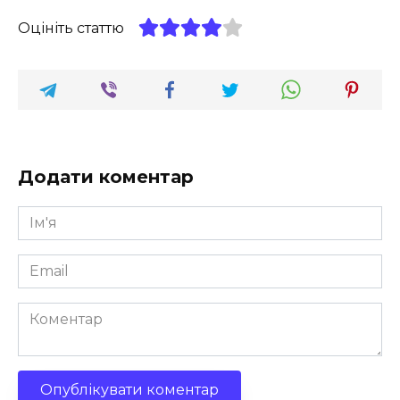
Оцініть статтю
Додати коментар
Ім'я
*
Email
*
Коментар