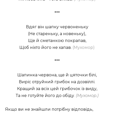
***
Вдяг він шапку червоненьку
(Не стареньку, а новеньку),
Ще й сметанкою покрапав,
Щоб ніхто його не хапав.
(Мухомор)
***
Шапинка червона, ще й цяточки білі,
Виріс отруйний грибок на дозвіллі.
Кращий за всіх цей грибочок із виду,
Та не готуйте його до обіду
.
(Мухомор.)
Якщо ви не знайшли потрібну відповідь,