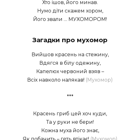
Хто ішов, його минав.
Нумо діти скажем хором,
Його звали … МУХОМОРОМ!
Загадки про мухомор
Вийшов красень на стежину,
Вдягся в білу одежину,
Капелюх червоний взяв –
Всіх навколо налякав!
(Мухомор)
***
Красень гриб цей хоч куди,
Та у руки не бери!
Кожна муха його знає,
Як побачить – геть втікає!
(Мухомор)