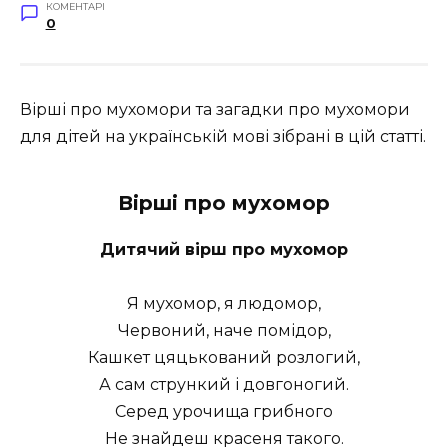
КОМЕНТАРІ
0
Вірші про мухомори та загадки про мухомори
для дітей на українській мові зібрані в цій статті.
Вірші про мухомор
Дитячий вірш про мухомор
Я мухомор, я людомор,
Червоний, наче помідор,
Кашкет цяцькований розлогий,
А сам стрункий і довгоногий.
Серед урочища грибного
Не знайдеш красеня такого.