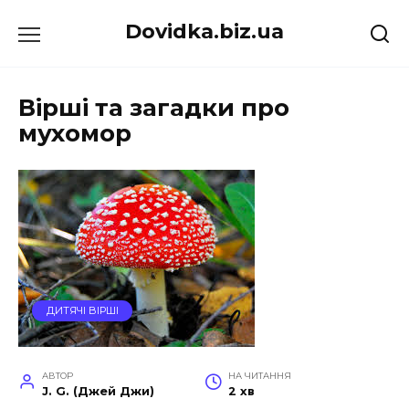
Перейти
Dovidka.biz.ua
до
вмісту
Вірші та загадки про
мухомор
ДИТЯЧІ ВІРШІ
АВТОР
НА ЧИТАННЯ
J. G. (Джей Джи)
2 хв