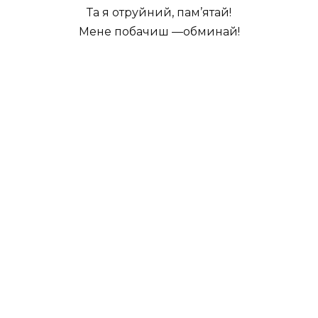
Та я отруйний, пам’ятай!
Мене побачиш ––обминай!