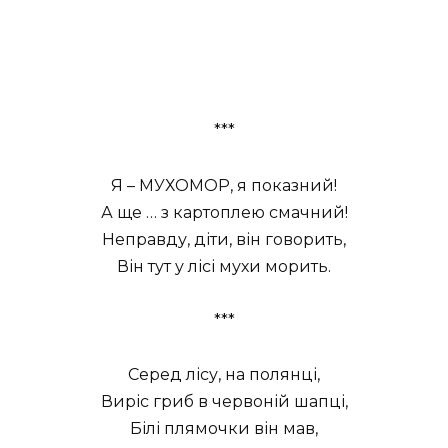
***
Я – МУХОМОР, я показний!
А ще … з картоплею смачний!
Неправду, діти, він говорить,
Він тут у лісі мухи морить.
***
Серед лісу, на полянці,
Виріс гриб в червоній шапці,
Білі плямочки він мав,