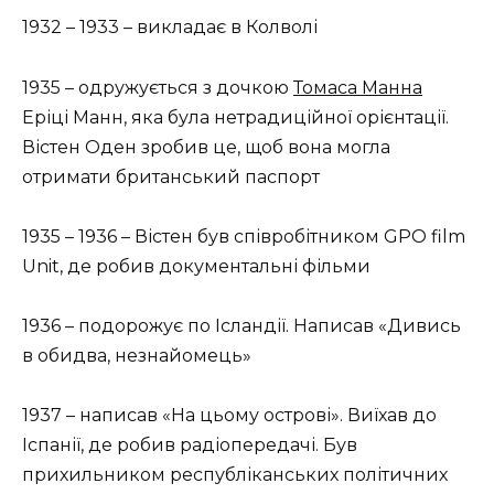
1932 – 1933 – викладає в Колволі
1935 – одружується з дочкою
Томаса Манна
Еріці Манн, яка була нетрадиційної орієнтації.
Вістен Оден зробив це, щоб вона могла
отримати британський паспорт
1935 – 1936 – Вістен був співробітником GPO film
Unit, де робив документальні фільми
1936 – подорожує по Ісландії. Написав «Дивись
в обидва, незнайомець»
1937 – написав «На цьому острові». Виїхав до
Іспанії, де робив радіопередачі. Був
прихильником республіканських політичних