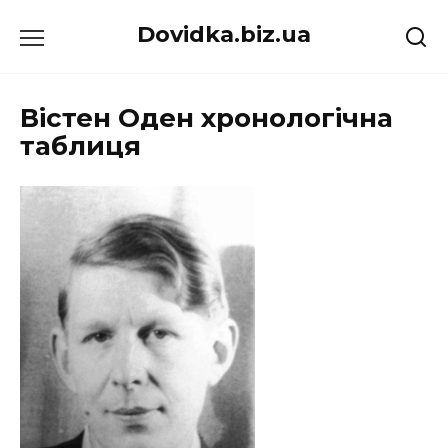
Перейти
Dovidka.biz.ua
до
вмісту
Вістен Оден хронологічна
таблиця