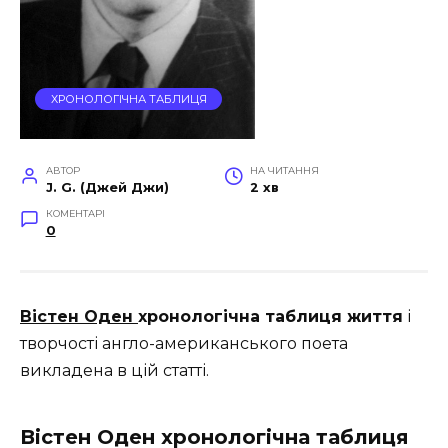
ХРОНОЛОГІЧНА ТАБЛИЦЯ
АВТОР
НА ЧИТАННЯ
J. G. (Джей Джи)
2 хв
КОМЕНТАРІ
0
Вістен Оден
хронологічна таблиця життя
і
творчості англо-американського поета
викладена в цій статті.
Вістен Оден хронологічна таблиця