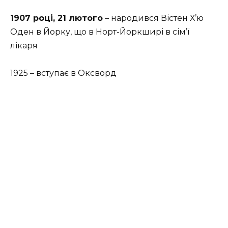
1907 році, 21 лютого
– народився Вістен Х’ю
Оден в Йорку, що в Норт-Йоркширі в сім’ї
лікаря
1925 – вступає в Оксворд