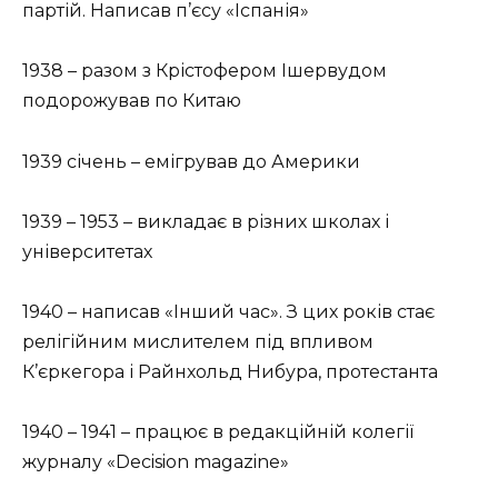
партій. Написав п’єсу «Іспанія»
1938 – разом з Крістофером Ішервудом
подорожував по Китаю
1939 січень – емігрував до Америки
1939 – 1953 – викладає в різних школах і
університетах
1940 – написав «Інший час». З цих років стає
релігійним мислителем під впливом
К’єркегора і Райнхольд Нибура, протестанта
1940 – 1941 – працює в редакційній колегії
журналу «Decision magazine»