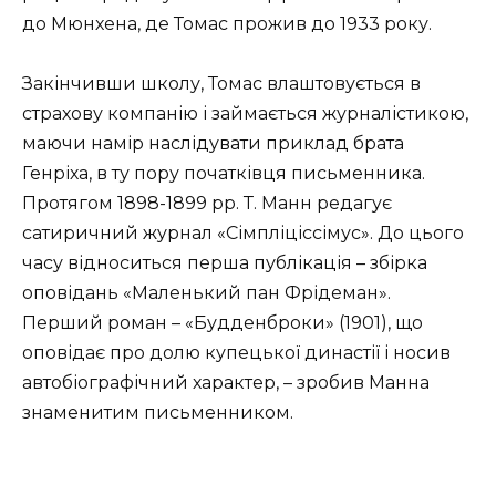
до Мюнхена, де Томас прожив до 1933 року.
Закінчивши школу, Томас влаштовується в
страхову компанію і займається журналістикою,
маючи намір наслідувати приклад брата
Генріха, в ту пору початківця письменника.
Протягом 1898-1899 рр. Т. Манн редагує
сатиричний журнал «Сімпліціссімус». До цього
часу відноситься перша публікація – збірка
оповідань «Маленький пан Фрідеман».
Перший роман – «Будденброки» (1901), що
оповідає про долю купецької династії і носив
автобіографічний характер, – зробив Манна
знаменитим письменником.