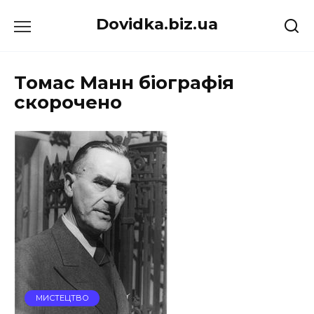
Перейти
Dovidka.biz.ua
до
вмісту
Томас Манн біографія
скорочено
МИСТЕЦТВО