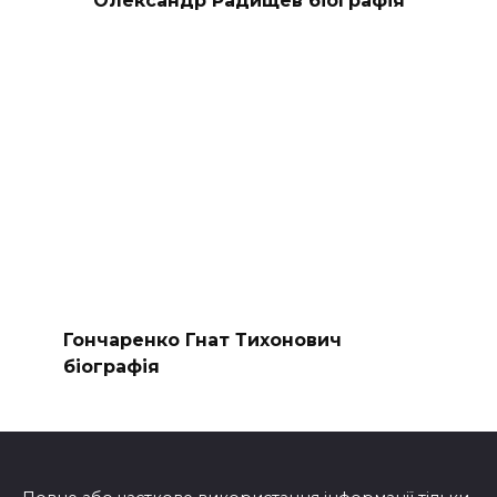
Олександр Радищев біографія
Гончаренко Гнат Тихонович
біографія