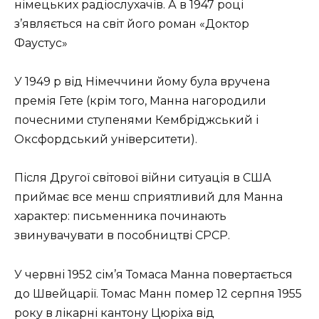
німецьких радіослухачів. А в 1947 році
з’являється на світ його роман «Доктор
Фаустус»
У 1949 р від Німеччини йому була вручена
премія Гете (крім того, Манна нагородили
почесними ступенями Кембріджський і
Оксфордський університети).
Після Другої світової війни ситуація в США
приймає все менш сприятливий для Манна
характер: письменника починають
звинувачувати в пособництві СРСР.
У червні 1952 сім’я Томаса Манна повертається
до Швейцарії. Томас Манн помер 12 серпня 1955
року в лікарні кантону Цюріха від