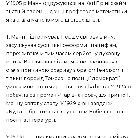
У 1905 р Манн одружується на Каті Прінгсхайм,
знатній єврейці, дочці професора математики,
яка стала матір’ю його шістьох дітей.
Т. Манн підтримував Першу світову війну,
засуджував суспільні реформи і пацифізм,
переживаючи тим часом серйозну духовну
кризу. Величезна різниця в переконаннях
стала причиною розриву з братом Генріхом, і
тільки перехід Томаса на позиції демократії
уможливив примирення. dovidka.biz.ua У 1924 р
побачив світ роман «Чарівна гора», що приніс Т.
Манну світову славу. У 1929 р він завдяки
«Будденброки» стає лауреатом Нобелівської
премії з літератури.
У 1933 році письменник разом із сім’єю емігрує