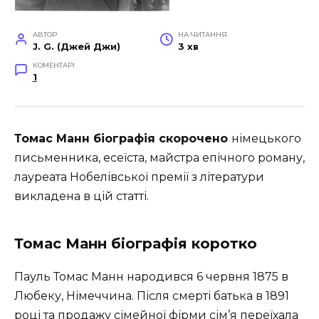
АВТОР
НА ЧИТАННЯ
J. G. (Джей Джи)
3 хв
КОМЕНТАРІ
1
Томас Манн біографія скорочено
німецького
письменника, есеїста, майстра епічного роману,
лауреата Нобелівської премії з літератури
викладена в цій статті.
Томас Манн біографія коротко
Пауль Томас Манн народився 6 червня 1875 в
Любеку, Німеччина. Після смерті батька в 1891
році та продажу сімейної фірми сім’я переїхала