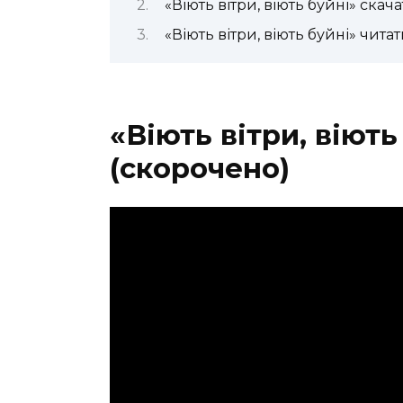
«Віють вітри, віють буйні» ск
«Віють вітри, віють буйні» чита
«Віють вітри, віють
(скорочено)