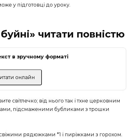
же у підготовці до уроку.
ь буйні» читати повністю
кст в зручному форматі
Читати онлайн
те світлечко; від нього так і тхне церковним
ками, підсмаженими бубликами з трошки
, свіжими рядюжками *1 і пиріжками з горохом.