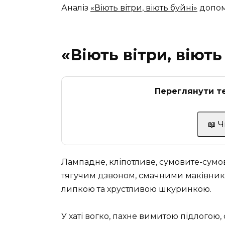
Аналіз
«Віють вітри, віють буйні»
допомо
«Віють вітри, віют
Переглянути те
📖 
Лампадне, кліпотливе, сумовите-сумови
тягучим дзвоном, смачними маківни
липкою та хрустливою шкуринкою.
У хаті вогко, пахне вимитою підлогою