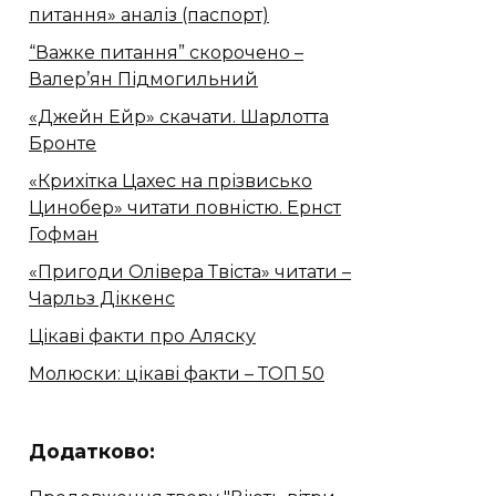
питання» аналіз (паспорт)
“Важке питання” скорочено –
Валер’ян Підмогильний
«Джейн Ейр» скачати. Шарлотта
Бронте
«Крихітка Цахес на прізвисько
Цинобер» читати повністю. Ернст
Гофман
«Пригоди Олівера Твіста» читати –
Чарльз Діккенс
Цікаві факти про Аляску
Молюски: цікаві факти – ТОП 50
Додатково: