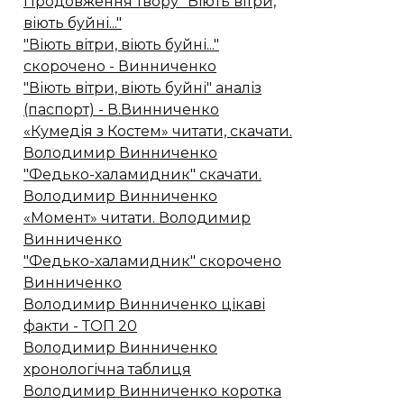
Продовження твору "Віють вітри,
віють буйні..."
"Віють вітри, віють буйні..."
скорочено - Винниченко
"Віють вітри, віють буйні" аналіз
(паспорт) - В.Винниченко
«Кумедія з Костем» читати, скачати.
Володимир Винниченко
"Федько-халамидник" скачати.
Володимир Винниченко
«Момент» читати. Володимир
Винниченко
"Федько-халамидник" скорочено
Винниченко
Володимир Винниченко цікаві
факти - ТОП 20
Володимир Винниченко
хронологічна таблиця
Володимир Винниченко коротка