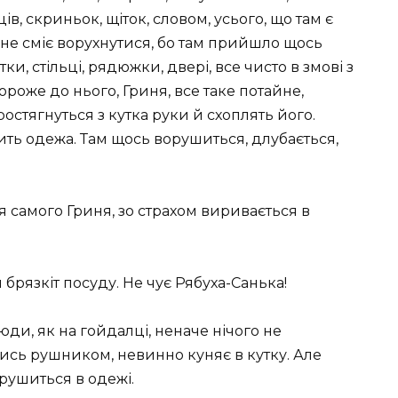
ів, скриньок, щіток, словом, усього, що там є
і не сміє ворухнутися, бо там прийшло щось
утки, стільці, рядюжки, двері, все чисто в змові з
ороже до нього, Гриня, все таке потайне,
ростягнуться з кутка руки й схоплять його.
сить одежа. Там щось ворушиться, длубається,
я самого Гриня, зо страхом виривається в
 брязкіт посуду. Не чує Рябуха-Санька!
юди, як на гойдалці, неначе нічого не
ись рушником, невинно куняє в кутку. Але
орушиться в одежі.