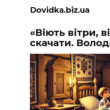
Перейти
Dovidka.biz.ua
до
вмісту
«Віють вітри, в
скачати. Воло