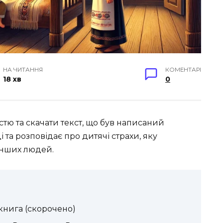
НА ЧИТАННЯ
КОМЕНТАРІ
18 хв
0
істю та скачати текст, що був написаний
а розповідає про дитячі страхи, яку
інших людей.
окнига (скорочено)