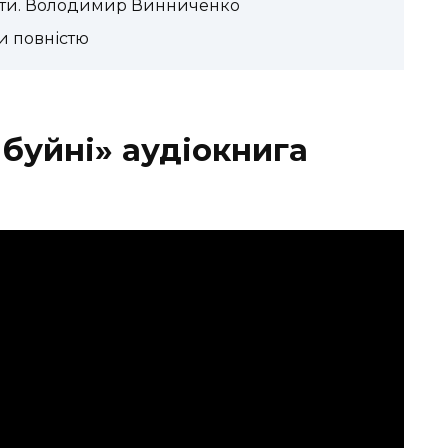
ачати. Володимир Винниченко
ти повністю
 буйні» аудіокнига