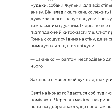
Рудьки, собаки Жульки, для всіх стільц
внизу. Він, владика, тихенько лежить 
дужче за нього і панує над усім. І всі к
тим таємним і дужчим. І через те все в
підглядаюче й хитро-застигле. От-от п
Гринь скошує очі вниз на стіну, де ви
вимотується з-під темної купи.
— Са-анько! — раптом, несподівано дл
нього.
За стіною в маленькій кухні ледве чути
Святі на іконах гойдаються собі туди-с
помічають. Черевата макітра, накривш
вони всі добре знають, що воно там в