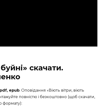
 буйні» скачати.
ченко
 pdf, epub
. Оповідання «Віють вітри, віють
ажуйте повністю і безкоштовно (щоб скачати,
о формату):