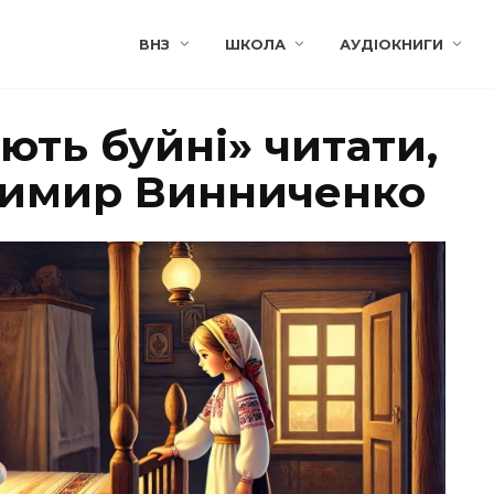
ВНЗ
ШКОЛА
АУДІОКНИГИ
іють буйні» читати,
димир Винниченко