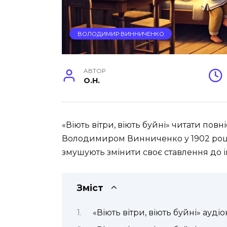
ВОЛОДИМИР ВИННИЧЕНКО
АВТОР
O.H.
«Віють вітри, віють буйні» читати повн
Володимиром Винниченко у 1902 році т
змушують змінити своє ставлення до 
Зміст
«Віють вітри, віють буйні» ауді