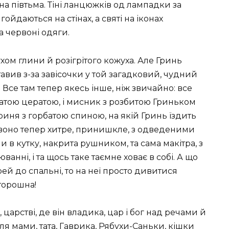
мна півтьма. Тіні ланцюжків од лампадки за
ойдаються на стінах, а святі на іконах
а червоні одяги.
ухом глини й розігрітого кожуха. Але Гринь
авив з-за завісочки у той загадковий, чудний
. Все там тепер якесь інше, ніж звичайно: все
ітчатою цератою, і мисник з розбитою Гриньком
риня з горбатою спиною, на якій Гринь їздить
сь воно тепер хитре, принишкле, з одведеними
и в кутку, накрита рушником, та сама макітра, з
нні, і та щось таке таємне ховає в собі. А що
ей до спальні, то на неї просто дивитися
торошна!
, царстві, де він владика, цар і бог над речами й
ля мами, тата, Гаврика, Рябухи-Саньки, кішки