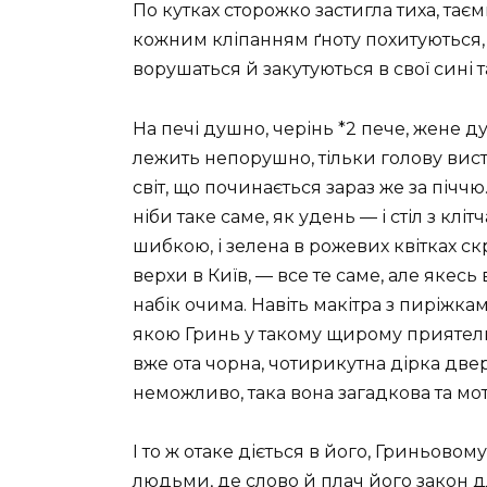
По кутках сторожко застигла тиха, тає
кожним кліпанням ґноту похитуються, г
ворушаться й закутуються в свої сині т
На печі душно, черінь *2 пече, жене д
лежить непорушно, тільки голову вист
світ, що починається зараз же за піччю
ніби таке саме, як удень — і стіл з кл
шибкою, і зелена в рожевих квітках ск
верхи в Київ, — все те саме, але яке
набік очима. Навіть макітра з пиріжкам
якою Гринь у такому щирому приятелюва
вже ота чорна, чотирикутна дірка двер
неможливо, така вона загадкова та мо
І то ж отаке діється в його, Гриньовому
людьми, де слово й плач його закон д