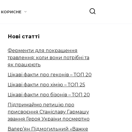
КОРИСНЕ
Нові статті
Ферменти для покращення
травлення: коли вони потрібні та
як працюють
Цікаві факти про геконів – ТОП 20
Цікаві факти про хімію – ТОП 25
Цікаві факти про бізонів – ТОП 20
Підтримаймо петицію про
присвоєння Станіславу Гармашу
звання Героя України посмертно
Валер’ян Підмогильний «Важке