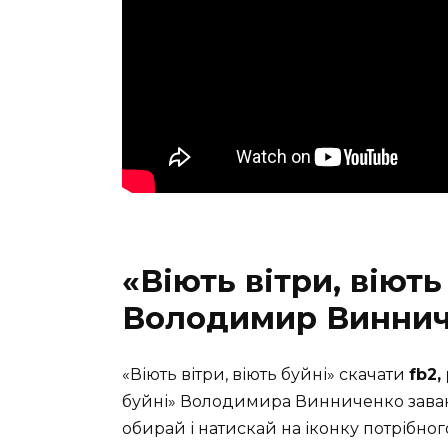
«Віють вітри, віють
Володимир Винни
«Віють вітри, віють буйні» скачати
fb2,
буйні» Володимира Винниченко завант
обирай і натискай на іконку потрібног