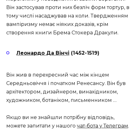
Він застосував проти них безліч форм тортур, в
тому числі насаджував на коли. Твердженням
вампіризму немає ніяких доказів, крім
створення книги Брема Стокера Дракули.
Леонардо Да Вінчі
(1452-1519)
Він жив в перехресний час між кінцем
Середньовіччя і початком Ренесансу. Він був
архітектором, дизайнером, винахідником,
художником, ботаніком, письменником …
Якщо ви не знайшли потрібну відповідь,
можете запитати у нашого
чат-бота у Телеграм
.