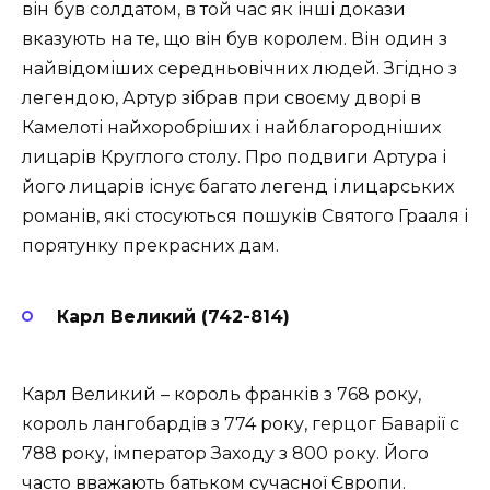
він був солдатом, в той час як інші докази
вказують на те, що він був королем. Він один з
найвідоміших середньовічних людей. Згідно з
легендою, Артур зібрав при своєму дворі в
Камелоті найхоробріших і найблагородніших
лицарів Круглого столу. Про подвиги Артура і
його лицарів існує багато легенд і лицарських
романів, які стосуються пошуків Святого Грааля і
порятунку прекрасних дам.
Карл Великий (742-814)
Карл Великий – король франків з 768 року,
король лангобардів з 774 року, герцог Баварії c
788 року, імператор Заходу з 800 року. Його
часто вважають батьком сучасної Європи.