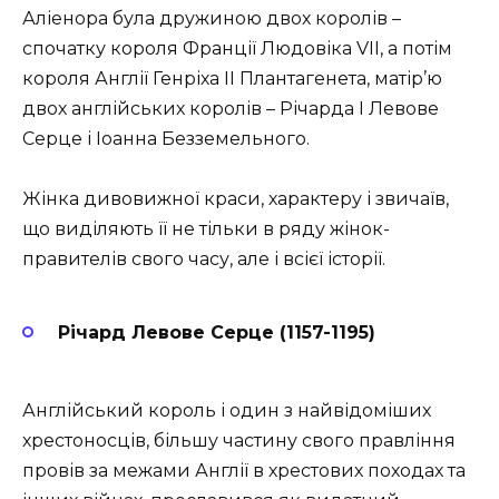
Аліенора була дружиною двох королів –
спочатку короля Франції Людовіка VII, а потім
короля Англії Генріха II Плантагенета, матір’ю
двох англійських королів – Річарда I Левове
Серце і Іоанна Безземельного.
Жінка дивовижної краси, характеру і звичаїв,
що виділяють її не тільки в ряду жінок-
правителів свого часу, але і всієї історії.
Річард Левове Серце (1157-1195)
Англійський король і один з найвідоміших
хрестоносців, більшу частину свого правління
провів за межами Англії в хрестових походах та