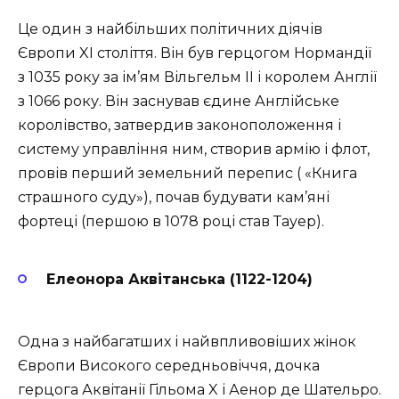
Це один з найбільших політичних діячів
Європи XI століття. Він був герцогом Нормандії
з 1035 року за ім’ям Вільгельм II і королем Англії
з 1066 року. Він заснував єдине Англійське
королівство, затвердив законоположення і
систему управління ним, створив армію і флот,
провів перший земельний перепис ( «Книга
страшного суду»), почав будувати кам’яні
фортеці (першою в 1078 році став Тауер).
Елеонора Аквітанська (1122-1204)
Одна з найбагатших і найвпливовіших жінок
Європи Високого середньовіччя, дочка
герцога Аквітанії Гільома X і Аенор де Шательро.