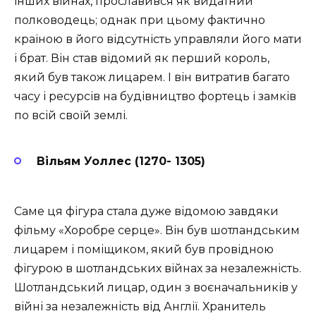
інших війнах, прославився як видатний
полководець; однак при цьому фактично
країною в його відсутність управляли його мати
і брат. Він став відомий як перший король,
який був також лицарем. І він витратив багато
часу і ресурсів на будівництво фортець і замків
по всій своїй землі.
Вільям Уоллес (1270- 1305)
Саме ця фігура стала дуже відомою завдяки
фільму «Хоробре серце». Він був шотландським
лицарем і поміщиком, який був провідною
фігурою в шотландських війнах за незалежність.
Шотландський лицар, один з воєначальників у
війні за незалежність від Англії. Хранитель