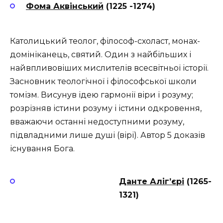
Фома Аквінський
(1225 -1274)
Католицький теолог, філософ-схоласт, монах-
домініканець, святий. Один з найбільших і
найвпливовіших мислителів всесвітньої історії.
Засновник теологічної і філософської школи
томізм. Висунув ідею гармонії віри і розуму;
розрізняв істини розуму і істини одкровення,
вважаючи останні недоступними розуму,
підвладними лише душі (вірі). Автор 5 доказів
існування Бога.
Данте Аліг’єрі
(1265-
1321)