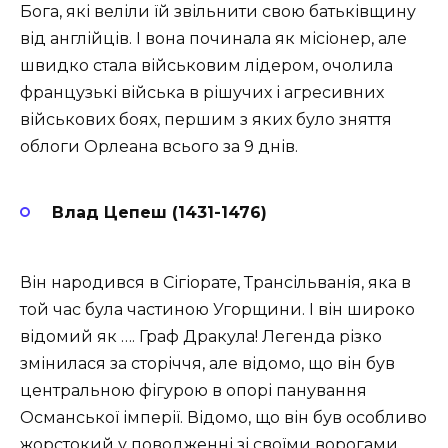
Бога, які веліли їй звільнити свою батьківщину
від англійців. І вона починала як місіонер, але
швидко стала військовим лідером, очолила
французькі війська в рішучих і агресивних
військових боях, першим з яких було зняття
облоги Орлеана всього за 9 днів.
Влад Цепеш (1431-1476)
Він народився в Сігіорате, Трансільванія, яка в
той час була частиною Угорщини. І він широко
відомий як …. Граф Дракула! Легенда різко
змінилася за сторіччя, але відомо, що він був
центральною фігурою в опорі панування
Османської імперії. Відомо, що він був особливо
жорстокий у поводженні зі своїми ворогами.