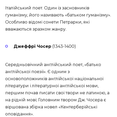
Італійський поет. Один із засновників
гуманізму, його називають «батьком гуманізму».
Особливо відомі сонети Петрарки, які
вважаються зразком жанру.
Джеффрі Чосер
(1343-1400)
Середньовічний англійський поет, «батько
англійської поезії». Є одним з
основоположників англійської національної
літератури і літературної англійської мови,
першим почав писати свої твори не латиною, а
на рідній мові; Головним твором Дж. Чосера є
віршована збірка новел «Кентерберійські
оповідання».