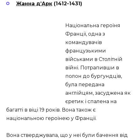
Жанна д’Арк
(1412-1431)
Національна героїня
Франції, одна з
командувачів
французькими
військами в Столітній
війні. Потрапивши в
полон до бургундців,
була передана
англійцям, засуджена як
єретик і спалена на
багатті в віці 19 років. Вона також є
національною героїнею у Франції.
Вона стверджувала, що у неї були бачення від