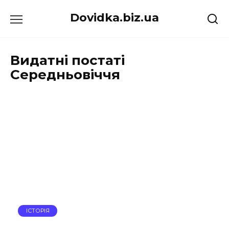
Перейти
Dovidka.biz.ua
до
вмісту
Видатні постаті
Середньовіччя
ІСТОРІЯ