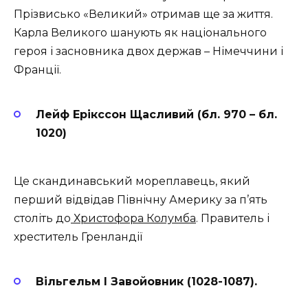
Прізвисько «Великий» отримав ще за життя.
Карла Великого шанують як національного
героя і засновника двох держав – Німеччини і
Франції.
Лейф Ерікссон Щасливий (бл. 970 – бл.
1020)
Це скандинавський мореплавець, який
перший відвідав Північну Америку за п’ять
століть до
Христофора Колумба
. Правитель і
хреститель Гренландії
Вільгельм I Завойовник (1028-1087).