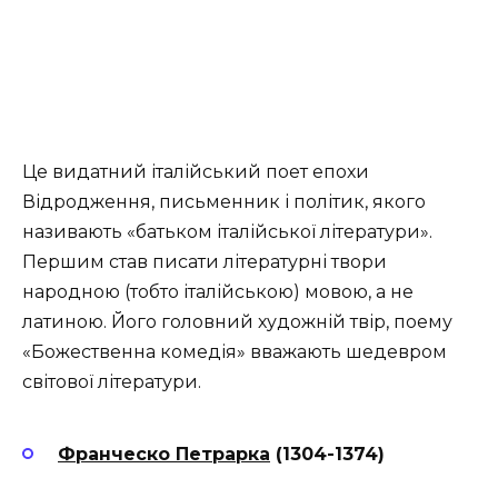
Це видатний італійський поет епохи
Відродження, письменник і політик, якого
називають «батьком італійської літератури».
Першим став писати літературні твори
народною (тобто італійською) мовою, а не
латиною. Його головний художній твір, поему
«Божественна комедія» вважають шедевром
світової літератури.
Франческо Петрарка
(1304-1374)