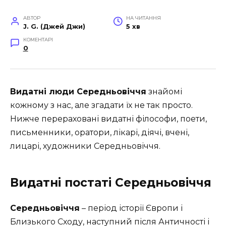
АВТОР
НА ЧИТАННЯ
J. G. (Джей Джи)
5 хв
КОМЕНТАРІ
0
Видатні люди Середньовіччя
знайомі
кожному з нас, але згадати їх не так просто.
Нижче перераховані видатні філософи, поети,
письменники, оратори, лікарі, діячі, вчені,
лицарі, художники Середньовіччя.
Видатні постаті Середньовіччя
Середньовіччя
– період історії Європи і
Близького Сходу, наступний після Античності і