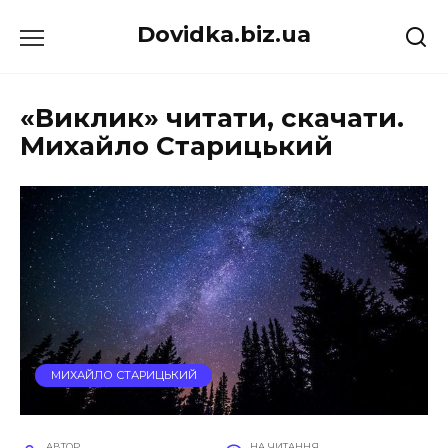
Перейти
Dovidka.biz.ua
до
вмісту
«Виклик» читати, скачати.
Михайло Старицький
МИХАЙЛО СТАРИЦЬКИЙ
АВТОР
НА ЧИТАННЯ