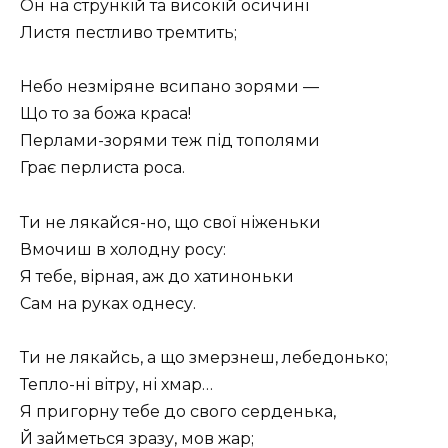
Он на стрункій та високій осичині
Листя пестливо тремтить;
Небо незміряне всипано зорями —
Що то за божа краса!
Перлами-зорями теж під тополями
Грає перлиста роса.
Ти не лякайся-но, що свої ніженьки
Вмочиш в холодну росу:
Я тебе, вірная, аж до хатиноньки
Сам на руках однесу.
Ти не лякайсь, а що змерзнеш, лебедонько;
Тепло-ні вітру, ні хмар…
Я пригорну тебе до свого серденька,
Й займеться зразу, мов жар;