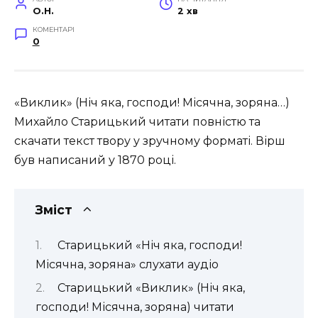
O.H.
2 хв
КОМЕНТАРІ
0
«Виклик» (Ніч яка, господи! Місячна, зоряна…)
Михайло Старицький читати повністю та
скачати текст твору у зручному форматі. Вірш
був написаний у 1870 році.
Зміст
Старицький «Ніч яка, господи!
Місячна, зоряна» слухати аудіо
Старицький «Виклик» (Ніч яка,
господи! Місячна, зоряна) читати