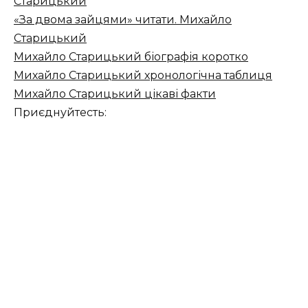
Старицький
«За двома зайцями» читати. Михайло
Старицький
Михайло Старицький біографія коротко
Михайло Старицький хронологічна таблиця
Михайло Старицький цікаві факти
Приєднуйтесть: