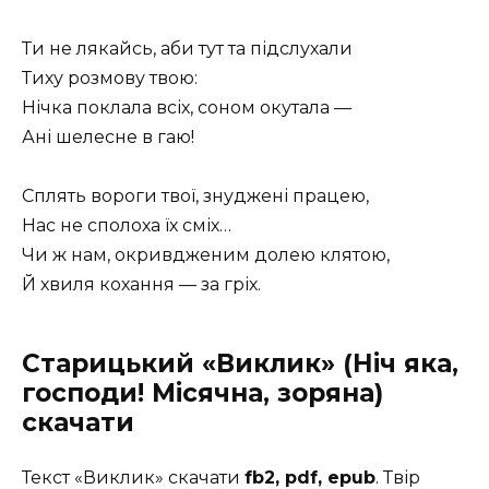
Ти не лякайсь, аби тут та підслухали
Тиху розмову твою:
Нічка поклала всіх, соном окутала —
Ані шелесне в гаю!
Сплять вороги твої, знуджені працею,
Нас не сполоха їх сміх…
Чи ж нам, окривдженим долею клятою,
Й хвиля кохання — за гріх.
Старицький «Виклик» (Ніч яка,
господи! Місячна, зоряна)
скачати
Текст «Виклик» скачати
fb2, pdf, epub
. Твір