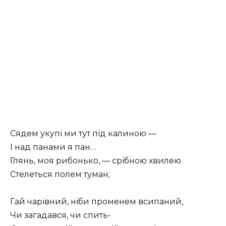
Сядем укупі ми тут під калиною —
І над панами я пан…
Глянь, моя рибонько, — срібною хвилею
Стелеться полем туман;
Гай чарівний, ніби променем всипаний,
Чи загадався, чи спить-