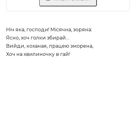
Ніч яка, господи! Місячна, зоряна:
Ясно, хоч голки збирай…
Вийди, коханая, працею зморена,
Хоч на хвилиночку в гай!