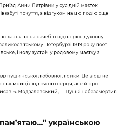
. Приїзд Анни Петрівни у сусідній ма­єток
взабуті почуття, а відгуком на цю по­дію сщв
 кохання: вона начебто відтворює ду­ховну
у великосвітському Петербурзі 1819 року поет
овське, і нову зустріч у родовому маєтку з
вр пушкінської любовної лірики. Це вірш не
про таємниці людського серця, але й про
 писав Б. Модзалевський, — Пушкін обезсмертив
 пам’ятаю…” українською