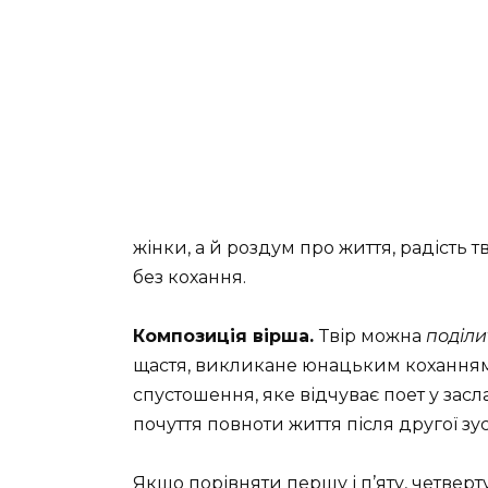
жінки, а й роздум про життя, ра­дість 
без кохання.
Композиція вірша.
Твір можна
поділи
щастя, викликане юнацьким коханням, 
спустошення, яке відчуває поет у засл
почуття повноти життя після другої зуст
Якщо порівняти першу і п’яту, четверт