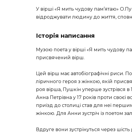
У вірші «Я мить чудову пам’ятаю» О.Пу
відроджувати людину до життя, сповн
Історія написання
Музою поета у вірші «Я мить чудову пам
присвячений вірш.
Цей вірш має автобіографічні риси. По
лірич­ного героя з жінкою, якій присвя
роя вірша, Пушкін уперше зустрівся в 
Анна Петрівна у 17 років проти своєї 
приїзд до столиці став для неї перши
жінкою. Для Анни зустріч із поетом зал
Вдруге вони зустрінуться через шість