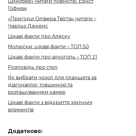
Цинобер» читати повністю. Ернст
Гофман
«Пригоди Олівера Твіста» читати –
Чарльз Діккенс
Цікаві факти про Аляску
Молюски: цікаві факти – ТОП 50
Цікаві факти про алкоголь – ТОП 21
Розповідь про степ
Як вибрати чохол для планшета за
діагоналлю, товщиною та
розташуванням камер
Цікаві факти з відкриття хімічних
елементів
Додатково: