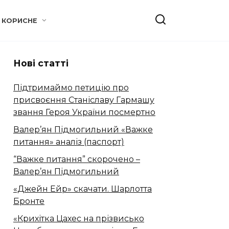
КОРИСНЕ
Нові статті
Підтримаймо петицію про
присвоєння Станіславу Гармашу
звання Героя України посмертно
Валер’ян Підмогильний «Важке
питання» аналіз (паспорт)
“Важке питання” скорочено –
Валер’ян Підмогильний
«Джейн Ейр» скачати. Шарлотта
Бронте
«Крихітка Цахес на прізвисько