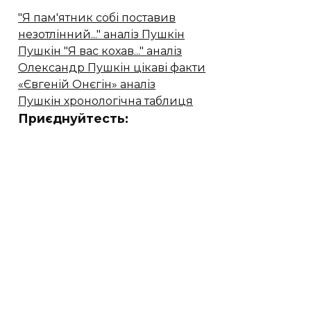
"Я пам'ятник собі поставив
незотлінний..." аналіз Пушкін
Пушкін "Я вас кохав..." аналіз
Олександр Пушкін цікаві факти
«Євгеній Онєгін» аналіз
Пушкін хронологічна таблиця
Приєднуйтесть: