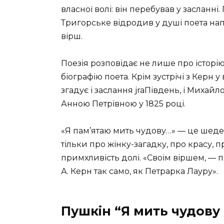
власної волі: він перебував у засланні
Тригорське відродив у душі поета напі
вірш.
Поезія розповідає не лише про історію
біографію поета. Крім зустрічі з Керн 
згадує і заслання jraПівдень, і Михайл
Анною Петрівною у 1825 році.
«Я пам’‎ятаю мить чудову…» — це шеде
тільки про жінку-загадку, про красу, 
примхливість долі. «Своїм віршем, —
А. Керн так само, як Петрарка Лауру».
Пушкін “Я мить чудову