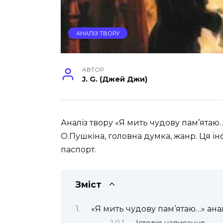
АНАЛІЗ ТВОРУ
АВТОР
J. G. (Джей Джи)
Аналіз твору «Я мить чудову пам’ята
О.Пушкіна, головна думка, жанр. Ця і
паспорт.
Зміст
«Я мить чудову пам’ятаю…» анал