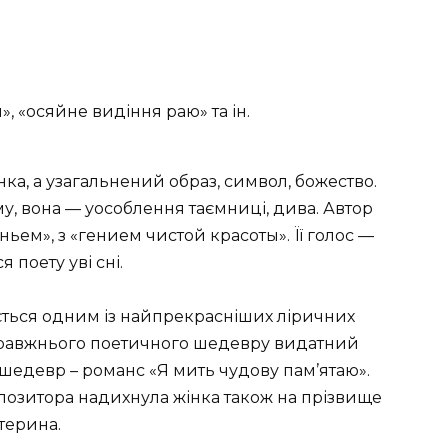
, «осяйне видіння раю» та ін.
нка, а узагальнений образ, символ, божество.
у, вона — уособлення таємниці, дива. Автор
ем», з «гением чистой красоты». Її голос —
 поету уві сні.
ється одним із найпрекрасніших ліричних
справжнього поетичного шедевру видатний
шедевр – романс «Я мить чудову пам’ятаю».
позитора надихнула жінка також на прізвище
терина.