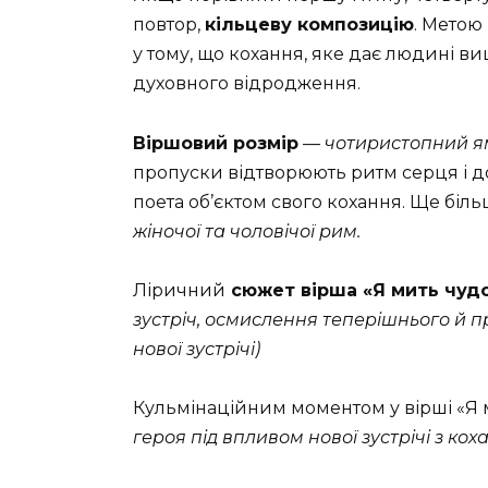
повтор,
кільцеву композицію
. Метою
у тому, що кохання, яке дає людині в
духовного відродження.
Віршовий розмір
—
чотиристопний я
пропуски відтворюють ритм серця і д
поета об’єктом свого кохання. Ще бі
жіночої та чоловічої рим.
Ліричний
сюжет вірша «Я мить чудо
зустріч, осмислення теперішнього й 
нової зустрічі)
Кульмінаційним моментом у вірші «Я 
героя під впливом нової зустрічі з кох