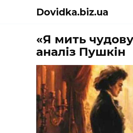
Перейти
Dovidka.biz.ua
до
вмісту
«Я мить чудов
аналіз Пушкін