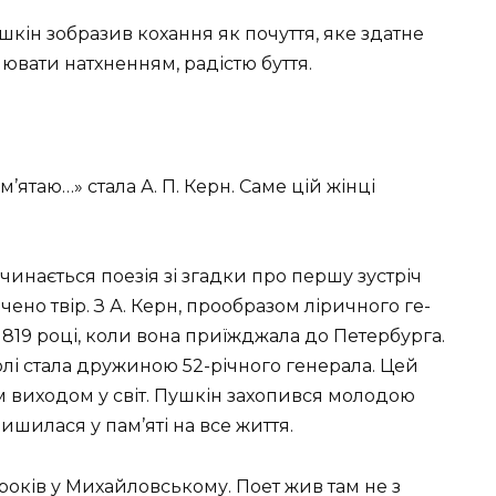
шкін зобразив кохання як почуття, яке здатне
ювати натхненням, радістю буття.
’ятаю…» стала А. П. Керн. Саме цій жінці
чинається поезія зі згадки про першу зустріч
чено твір. З А. Керн, прообразом ліричного ге­
1819 році, коли вона приїжджала до Пе­тербурга.
волі стала дружиною 52-річного генерала. Цей
м виходом у світ. Пушкін за­хопився молодою
ишилася у пам’яті на все життя.
 років у Михайловському. Поет жив там не з