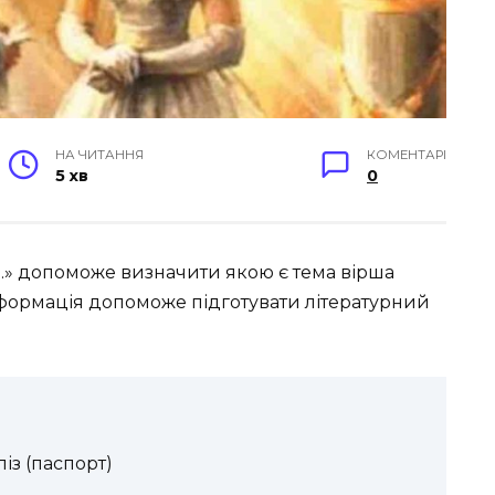
НА ЧИТАННЯ
КОМЕНТАРІ
5 хв
0
ю…» допоможе визначити якою є тема вірша
нформація допоможе підготувати літературний
із (паспорт)