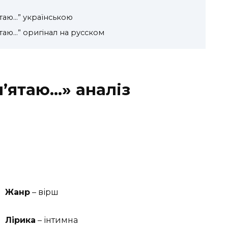
ятаю…” українською
таю…” оригінал на русском
м’ятаю…» аналіз
Жанр
– вірш
Лірика
– інтимна