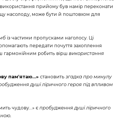
 використання прийому був на­мір переконати
ищу насолоду, може бути й поштовхом для
мб
із частими пропусками наголосу. Ці
о­помагають передати почуття захоплення
льш гармонійним робить вірш
використання
ву пам’я­таю…»
становить
згадка про минулу
пробудження душі
ліричного героя під впливом
мить чу­дову…» є
пробудження душі ліричного
аною.