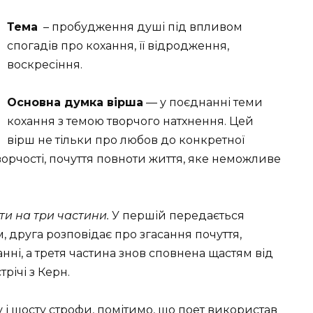
Тема
– пробудження душі під впливом
спогадів про кохання, її відродження,
воскресіння.
Основна думка вірша
— у поєднанні теми
кохання з темою творчого натхнен­ня. Цей
вірш не тільки про любов до конкретної
творчості, почуття повноти життя, яке неможливе
ти на три частини.
У першій пере­дається
друга розповідає про згасання по­чуття,
анні, а третя частина знов сповнена щастям від
річі з Керн.
у і шосту строфи, помітимо, що поет використав