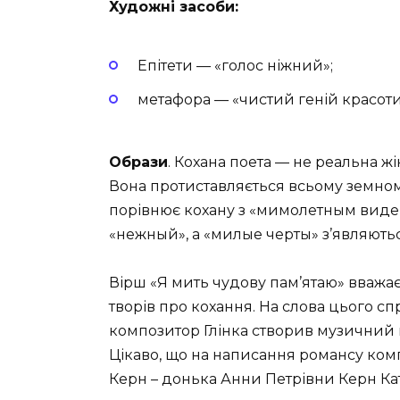
Художні засоби:
Епітети — «голос ніжний»;
метафора — «чистий геній красоти»
Образи
. Кохана поета — не реальна жі
Вона протиставляється всьому земном
порівнює кохану з «мимолетным видень
«нежный», а «милые черты» з’являються
Вірш «Я мить чудову пам’ятаю» вважа
творів про кохання. На слова цього 
композитор Глінка створив музичний 
Цікаво, що на написання романсу ком
Керн – донька Анни Петрівни Керн Ка