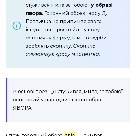
стужився мила за тобою”
у образі
явора.
Головний образ твору Д.
Павличка не припиняє свого
існування, просто йде у нову
естетичну форму, із його журби
зроблять с
крипку. Скрипка
символізує красу мистецтва.
В основі поезії „Я стужився, мила, за тобою”
оспіваний у народних піснях образ
ЯВОРА.
Отож, головний образ
явір
— символ