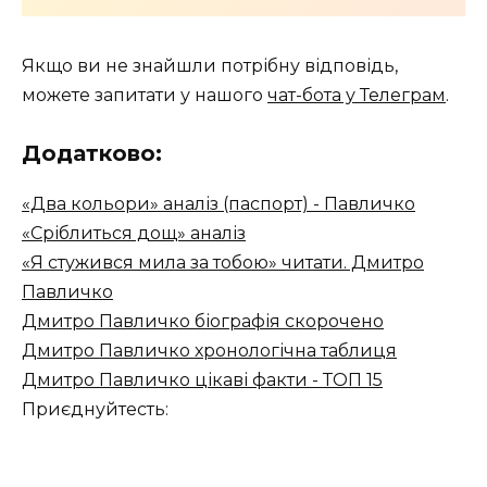
Якщо ви не знайшли потрібну відповідь,
можете запитати у нашого
чат-бота у Телеграм
.
Додатково:
«Два кольори» аналіз (паспорт) - Павличко
«Сріблиться дощ» аналіз
«Я стужився мила за тобою» читати. Дмитро
Павличко
Дмитро Павличко біографія скорочено
Дмитро Павличко хронологічна таблиця
Дмитро Павличко цікаві факти - ТОП 15
Приєднуйтесть: