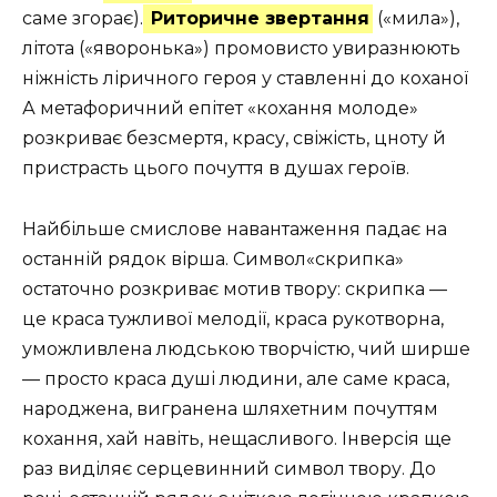
саме згорає).
Риторичне звертання
(«мила»),
літота («яворонька») промовисто увираз­нюють
ніжність ліричного героя у ставленні до коханої
А ме­тафоричний епітет «кохання молоде»
розкриває безсмертя, красу, свіжість, цноту й
пристрасть цього почуття в душах ге­роїв.
Найбільше смислове навантаження падає на
останній ря­док вірша. Символ«скрипка»
остаточно розкриває мотив тво­ру: скрипка —
це краса тужливої мелодії, краса рукотворна,
уможливлена людською творчістю, чий ширше
— просто кра­са душі людини, але саме краса,
народжена, вигранена шляхетним почуттям
кохання, хай навіть, нещасливого. Інверсія ще
раз виділяє серцевинний символ твору. До