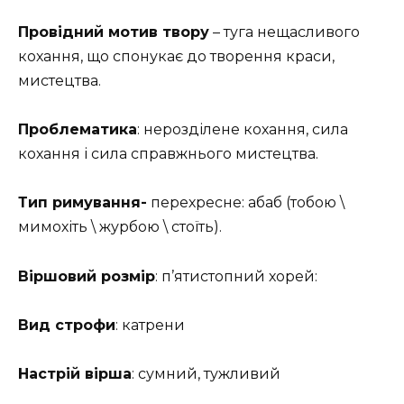
Провідний мотив твору
– туга нещасливого
кохання, що спонукає до творення краси,
мистецтва.
Проблематика
: нерозділене кохання, сила
кохання і сила справжнього мистецтва.
Тип римування-
перехресне: абаб (тобою \
мимохіть \ журбою \ стоїть).
Віршовий розмір
: п’ятистопний хорей:
Вид строфи
: катрени
Настрій вірша
: сумний, тужливий