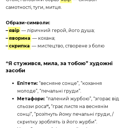
самотності, туги, митця.
Образи-символи:
–
явір
— ліричний герой, його душа;
–
яворина
— кохана;
–
скрипка
— мистецтво, створене з болю
“Я стужився, мила, за тобою” художні
засоби
Епітети:
“весняне сонце”, “кохання
молоде”, “печальні груди”.
Метафори:
“палений журбою”, “згорає від
сльози роса
“,
“грає листя на веснянім
сонці”, “розітнуть йому печальні груди, /
скрипку зроблять із його журби”.