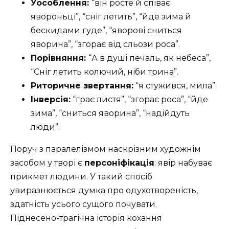
Уособлення:
“він росте й співає
явороньці”, “сніг летить”, “йде зима й
бескидами гуде”, “яворові сниться
яворина”, “згорає від сльози роса”.
Порівняння:
“А в душі печаль, як небеса”,
“Сніг летить колю­чий, ніби трина”.
Риторичне звертання:
“я стужився, мила”.
Інверсія:
“грає листя”, “згорає роса”, “йде
зима”, “сниться яворина”, “надійдуть
люди”.
Поруч з паралелізмом наскрізним художнім
засобом у творі є
пер­соніфікація
: явір набуває
прикмет людини. У такий спосіб
увиразнюється думка про одухотвореність,
здатність усього сущого почувати.
Піднесено-трагічна історія кохання