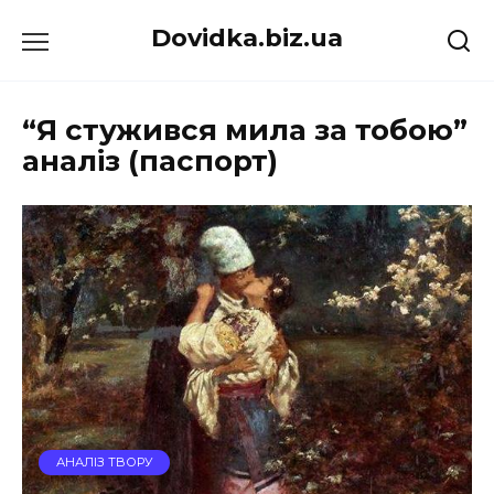
Перейти
Dovidka.biz.ua
до
вмісту
“Я стужився мила за тобою”
аналіз (паспорт)
АНАЛІЗ ТВОРУ