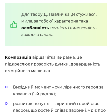
Для твору Д. Павличка „Я стужився,
мила, за тобою” характерна така
особливість
т
очність і виваженість
кожного слова.
Композиція
вірша чітка, виразна, це
підкреслює про­зорість думки, довершеність
емоційного малюнка.
Вихідний момент – сум ліричного героя за
коханою (1-й рядок);
роз­виток почуття — ліричний герой стає
явором, що росте й співає яворині, мріє про