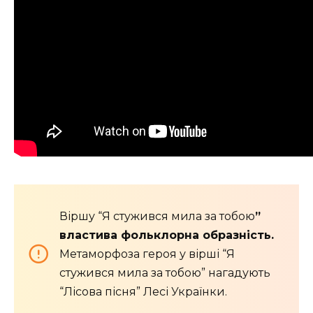
Віршу “Я стужився мила за тобою
”
властива фольклорна образність.
Метаморфоза героя у вірші “Я
стужився мила за тобою” нагадують
“Лісова пісня” Лесі Українки.