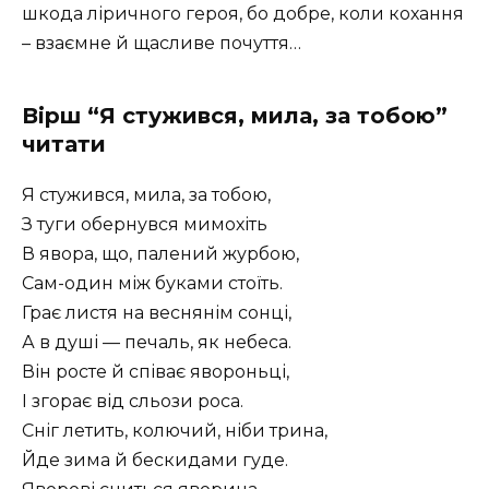
шкода ліричного героя, бо добре, коли кохання
– взаємне й щасливе почуття…
Вірш “Я стужився, мила, за тобою”
читати
Я стужився, мила, за тобою,
З туги обернувся мимохіть
В явора, що, палений журбою,
Сам-один між буками стоїть.
Грає листя на веснянім сонці,
А в душі — печаль, як небеса.
Він росте й співає явороньці,
І згорає від сльози роса.
Сніг летить, колючий, ніби трина,
Йде зима й бескидами гуде.