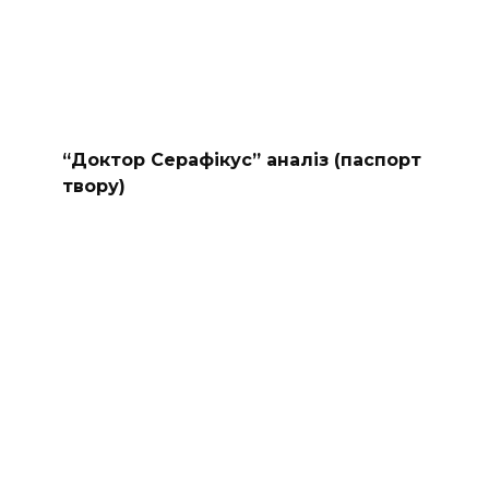
“Доктор Серафікус” аналіз (паспорт
твору)