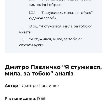
символічні образи
“Я стужився, мила, за тобою”
художні засоби
Вірш “Я стужився, мила, за тобою”
читати
“Я стужився, мила, за тобою”
слухати аудіо
Дмитро Павличко
“Я стужився,
мила, за тобою” аналіз
Автор
– Дмитро Павличко
Рік написання
: 1968