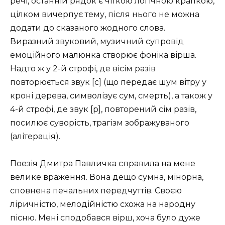
речі, останній рядок є чіткою логічною крапкою,
цілком вичерпує тему, після нього не можна
додати до сказаного жодного слова.
Виразний звуковий, музичний супровід
емоційного ма­люнка створює фоніка вірша.
Надто ж у 2-й строфі, де вісім разів
повторюється звук [с] (що передає шум вітру у
кроні дерева, символізує сум, смерть), а також у
4-й строфі, де звук [р], повторений сім разів,
посилює суворість, трагізм зображуваного
(алітерація).
Поезія Дмитра Павличка справила на мене
велике враження. Вона дещо сумна, мінорна,
сповнена печальних передчуттів. Своєю
ліричністю, мелодійністю схожа на народну
пісню. Мені сподобався вірш, хоча було дуже