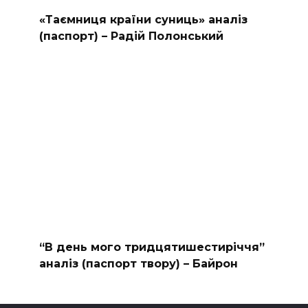
«Таємниця країни суниць» аналіз
(паспорт) – Радій Полонський
“В день мого тридцятишестиріччя”
аналіз (паспорт твору) – Байрон