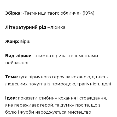
Збірка:
«Таємниця твого обличчя» (1974)
Літературний рід
– лірика
Жанр:
вірш
Вид лірики
: інтимна лірика з елементами
пейзажної
Тема:
туга ліричного героя за коханою, єдність
людських почуттів із природою, трагічність долі
Ідея:
показати глибину кохання і страждання,
яке переживає герой, та думку про те, що з
болю і журби народжується мистецтво