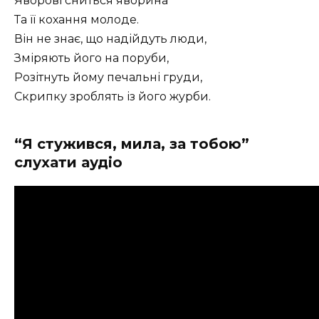
Яворові сниться яворина
Та її кохання молоде.
Він не знає, що надійдуть люди,
Зміряють його на поруби,
Розітнуть йому печальні груди,
Скрипку зроблять із його журби.
“Я стужився, мила, за тобою”
слухати аудіо