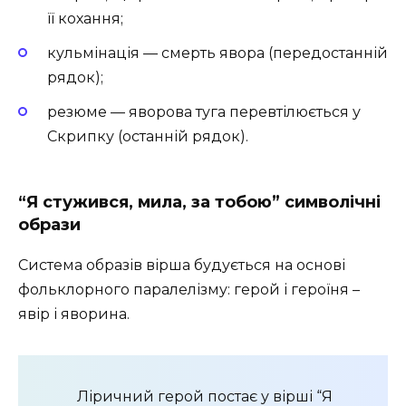
її кохання;
кульмінація — смерть явора (передостанній
рядок);
резюме — яворова туга пе­ревтілюється у
Скрипку (останній рядок).
“Я стужився, мила, за тобою” символічні
образи
Система образів вірша будується на основі
фольклорного паралелізму: герой і героїня –
явір і яворина.
Ліричний герой постає у вірші “Я