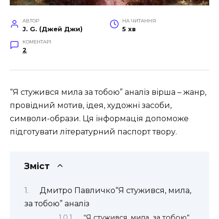
АВТОР
НА ЧИТАННЯ
J. G. (Джей Джи)
5 хв
КОМЕНТАРІ
2
“Я стужився мила за тобою” аналіз вірша – жанр,
провідний мотив, ідея, художні засоби,
символи-образи. Ця інформація допоможе
підготувати літературний паспорт твору.
Зміст
Дмитро Павличко“Я стужився, мила,
за тобою” аналіз
“Я стужився, мила, за тобою”