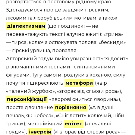
розгортається в по­етовому рідному краю.
Здогадуємося про це завдяки гірським,
лісовим та лicoрубівським мотивам, а також
діалектизмам
(що поодинокі — не
перевантажують текст і влучно вжиті): «трина»
— тирса, колюча остюкувата поло­ва; «бескиди»
— гірські урвища, провалля.
Авторський задум вміло увиразнюється досить
різно­манітними тропами і синтаксичними
фігурами. Тугу самоти, розлуки з коханою, силу
почуття підкреслюють
метафори
(явір
«палений журбою», «згорає від сльози роса»),
пер­соніфікації
«яворові сниться яворина»),
просте двочленне
порівняння
(«А в душі
печаль, як небеса», «Сніг летить колю­чий, ніби
трина»), метонімічний
епітет
(«печальні
груди»),
інверсія
(«І згорає від сльози роса» —