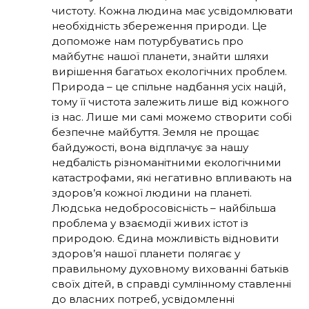
чистоту. Кожна людина має усвідомлювати
необхідність збереження природи. Це
допоможе нам потурбуватись про
майбутнє нашої планети, знайти шляхи
вирішення багатьох екологічних проблем.
Природа – це спільне надбання усіх націй,
тому її чистота залежить лише від кожного
із нас. Лише ми самі можемо створити собі
безпечне майбуття. Земля не прощає
байдужості, вона відплачує за нашу
недбалість різноманітними екологічними
катастрофами, які негативно впливають на
здоров’я кожної людини на планеті.
Людська недобросовісність – найбільша
проблема у взаємодії живих істот із
природою. Єдина можливість відновити
здоров’я нашої планети полягає у
правильному духовному вихованні батьків
своїх дітей, в справді сумлінному ставленні
до власних потреб, усвідомленні