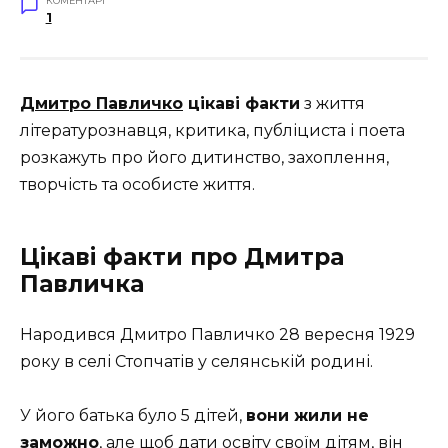
КОМЕНТАРІ
1
Дмитро Павличко
цікаві факти
з життя
літературознавця, критика, публіциста і поета
розкажуть про його дитинство, захоплення,
творчість та особисте життя.
Цікаві факти про Дмитра
Павличка
Народився Дмитро Павличко 28 вересня 1929
року в селі Стопчатів у селянській родині.
У
його
батька
було
5
дітей
,
вони
жили
не
заможно
,
але
щоб
дати
освіту
своїм
дітям
,
він