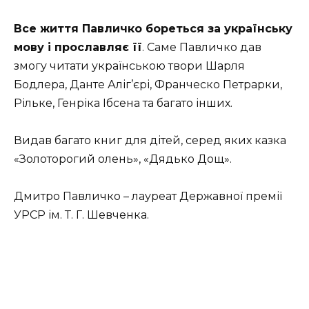
Все життя Павличко бореться за українську
мову і прославляє її
. Саме Павличко дав
змогу читати українською твори Шарля
Бодлера, Данте Аліг’єрі, Франческо Петрарки,
Рільке, Генріка Ібсена та багато інших.
Видав багато книг для дітей, серед яких казка
«Золоторогий олень», «Дядько Дощ».
Дмитро Павличко – лауреат Державної премії
УРСР ім. Т. Г. Шевченка.