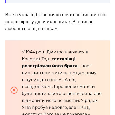
Вже в 5 класі Д. Павличко починає писати свої
перші вірші у дівочих зошитах. Він писав
любовні вірші дівчаткам.
У 1944 році Дмитро навчався в
Коломиї. Тоді
гестапівці
розстріляли його брата
, і поет
вирішив помститися німцям, тому
вступив до сотні УПА під
псевдонімом Дорошенко. Батьки
були проти такого рішення сина, але
відмовити його не змогли. У рядах
УПА пробув недовго, але НКВД
жорстоко його за це покарала –