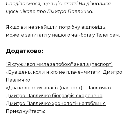
Сподіваємося, що з цієї статті Ви дізналися
щось цікаве про Дмитра Павличка.
Якщо ви не знайшли потрібну відповідь,
можете запитати у нашого
чат-бота у Телеграм
.
Додатково:
"Я стужився мила за тобою" аналіз (паспорт)
«Був день, коли ніхто не плаче» читати. Дмитро
Павличко
«Два кольори» аналіз (паспорт) - Павличко
Дмитро Павличко біографія скорочено
Дмитро Павличко хронологічна таблиця
Приєднуйтесть: