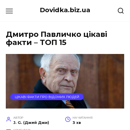
Перейти
Dovidka.biz.ua
до
вмісту
Дмитро Павличко цікаві
факти – ТОП 15
ЦІКАВІ ФАКТИ ПРО ВІДОМИХ ЛЮДЕЙ
АВТОР
НА ЧИТАННЯ
J. G. (Джей Джи)
3 хв