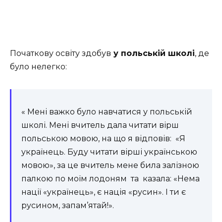
Початкову освіту здобув
у польській школі
, де
було нелегко:
« Мені важко було навчатися у польській
школі. Мені вчитель дала читати вірш
польською мовою, на що я відповів: «Я
українець. Буду читати вірші українською
мовою», за це вчитель мене била залізною
палкою по моїм лодоням та казала: «Нема
нації «українець», є нація «русин». І ти є
русином, запам’ятай!».