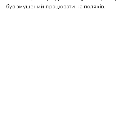
був змушений
працювати
на
поляків
.