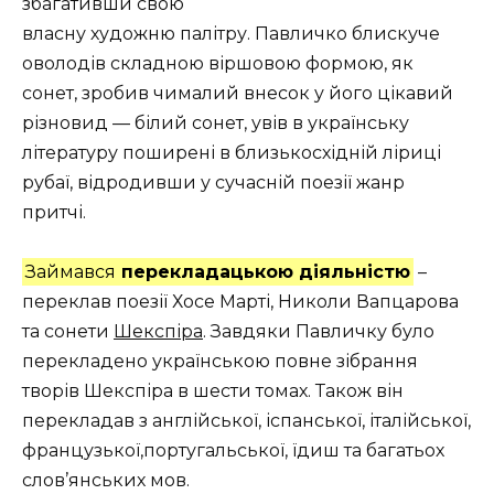
збагативши свою
власну художню палітру. Павличко блискуче
оволодів складною віршовою формою, як
сонет, зробив чималий внесок у його цікавий
різновид — білий сонет, увів в українську
літературу поширені в близькосхідній ліриці
рубаї, відродивши у сучасній поезії жанр
притчі.
Займався
перекладацькою діяльністю
–
переклав поезії Хосе Марті, Николи Вапцарова
та сонети
Шекспіра
. Завдяки Павличку було
перекладено українською повне зібрання
творів Шекспіра в шести томах. Також він
перекладав з англійської, іспанської, італійської,
французької,португальської, їдиш та багатьох
слов’янських мов.