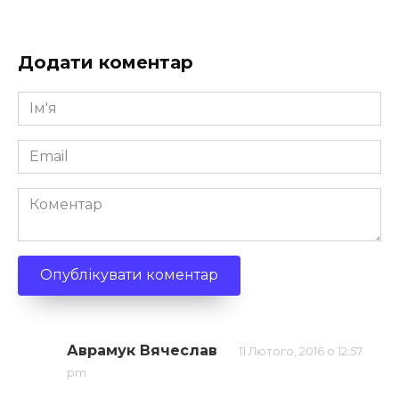
Додати коментар
Ім'я
*
Email
*
Коментар
Аврамук Вячеслав
11 Лютого, 2016 о 12:57
pm