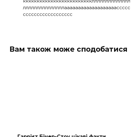
ккккккккккккккккккккккккклллллллллллллл
лллллллллллллллааааааааааааааааааассссс
сссссссссссссссссс
Вам також може сподобатися
Гаррієт Бічер-Стоу цікаві факти